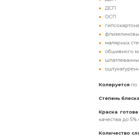
ДСП
ОСП
гипсокартон
флизелиновы
малярных сте
обшивного ма
шпатлёванны
оштукатуренн
Колеруется
по
Степень блеск
Краска готова
качества до 5% 
Количество сл