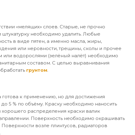
ствии «мелящих» слоев. Старые, не прочно
 штукатурку необходимо удалить. Любые
ость в виде пятен, а именно масла, жиры,
дения или неровности, трещины, сколы и прочее
м или водорослями (зелёный налёт) необходимо
санитарным составом. С целью выравнивания
обработать
грунтом
.
 готова к применению, но для достижения
 до 5 % по объёму. Краску необходимо наносить
я хорошего распределения краски валик
направлении. Поверхность необходимо окрашивать
. Поверхности возле плинтусов, радиаторов
.