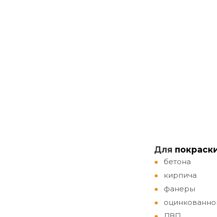
Д
ля
покраск
бетона
кирпича
фанеры
оцинкованно
ДВП