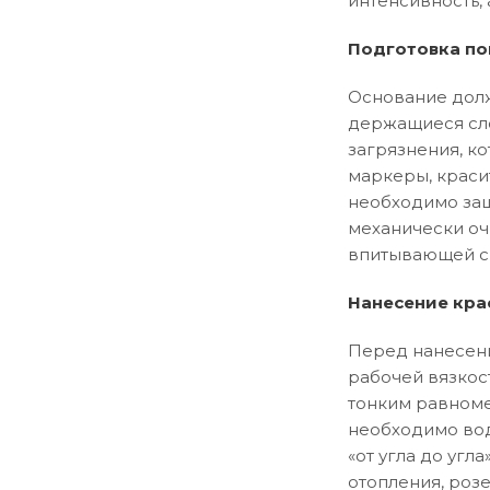
интенсивность, 
Подготовка по
Основание долж
держащиеся сло
загрязнения, ко
маркеры, краси
необходимо заш
механически оч
впитывающей сп
Нанесение кра
Перед нанесени
рабочей вязкос
тонким равноме
необходимо вод
«от угла до уг
отопления, розе