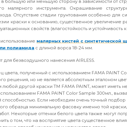
 в большую или меньшую сторону в зависимости от ст
го малярного инструмента. Окрашивание структур
хода. Отсутствие стадии грунтования особенно для с
зии краски к основанию, существенное увеличение р
атационных свойств (влагостойкость и устойчивость к
 использование
малярных кистей с синтетической 
ли полиамида
с длиной ворса 18-24 мм.
т для безвоздушного нанесения AIRLESS.
 цвета, полученный с использованием FAMA PAINT Col
го решения, но не является абсолютным эталоном цвет
 любой другой краски ТМ FAMA PAINT, может иметь не
использованием FAMA PAINT Color Sample 300мл., вызв
способностью. Если необходим очень точный подбор о
вого образца минимальную фасовку именно той краски,
абот. Некоторые оттенки белого цвета также могут по
нить о том, что на восприятие цвета существенное влия