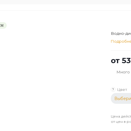
ЕМ
Водно-дис
Подробн
от
53
Много
Цвет
?
Выбери
Цена дейст
от цен в р