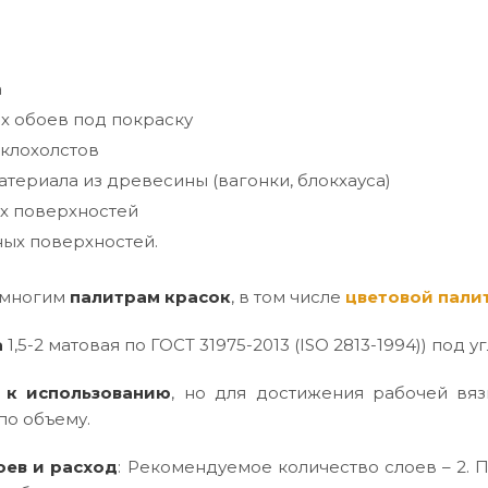
а
х обоев под покраску
клохолстов
териала из древесины (вагонки, блокхауса)
х поверхностей
ых поверхностей.
 многим
палитрам красок
, в том числе
цветовой пали
а
1,5-2 матовая по ГОСТ 31975-2013 (ISO 2813-1994)) под уг
 к использованию
, но для достижения рабочей вяз
по объему.
оев и расход
: Рекомендуемое количество слоев – 2. П