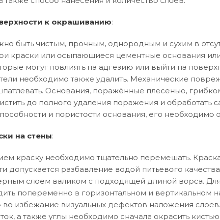
а также способ нанесения и количество слоев.
верхности к окрашиванию
:
но быть чистым, прочным, однородным и сухим в отсут
и краски или осыпающиеся цементные основания или
торые могут повлиять на адгезию или выйти на поверхн
тели необходимо также удалить. Механические повреж
патлевать. Основания, поражённые плесенью, грибко
истить до полного удаления поражения и обработать 
особности и пористости основания, его необходимо 
ски на стены
:
ем краску необходимо тщательно перемешать. Краска
ти допускается разбавление водой питьевого качества
рным слоем валиком с подходящей длиной ворса. Дл
ить попеременно в горизонтальном и вертикальном 
ла» во избежание визуальных дефектов наложения слоев
ток, а также углы необходимо сначала окрасить кистью