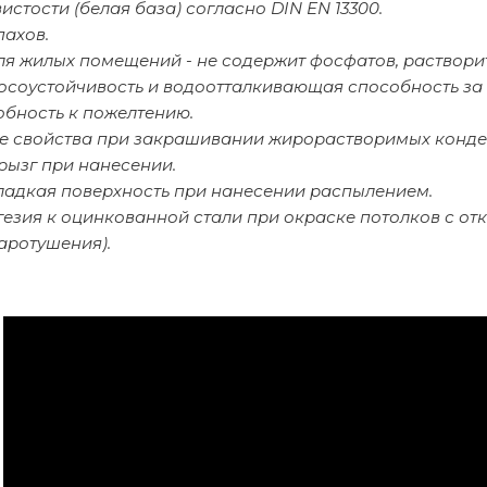
вистости (белая база) согласно DIN EN 13300.
пахов.
ля жилых помещений - не содержит фосфатов, раствори
осоустойчивость и водоотталкивающая способность за 
обность к пожелтению.
 свойства при закрашивании жирорастворимых конден
рызг при нанесении.
ладкая поверхность при нанесении распылением.
гезия к оцинкованной стали при окраске потолков с о
аротушения).