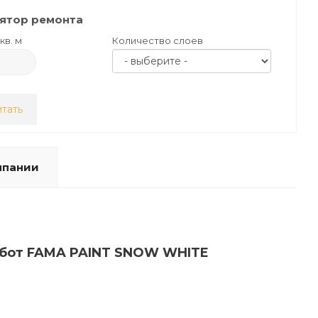
ятор ремонта
кв. м
Количество слоев
тать
мпании
работ FAMA PAINT SNOW WHITE