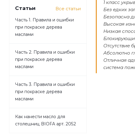
1 класс укры
Статьи
Все статьи
Без едких за
Безопасна д
Часть 1. Правила и ошибки
Высокая изн
при покраске дерева
Низкая спос
маслами
Блокирующие
Отсутствие б
Часть 2. Правила и ошибки
Абсолютно г
при покраске дерева
Отличная ад
маслами
система пож
Часть 3. Правила и ошибки
при покраске дерева
маслами
Как нанести масло для
столешниц BIOFA арт. 2052