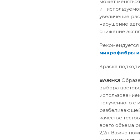
может меняться
и используемо
увеличение рас
нарушение адге
снижение эксплу
Рекомендуется
микрофибры и
Краска подходи
ВАЖНО!
Образец
выбора цветово
использованием
полученного с 
разбеливающей 
качестве тесто
всего объема р
2,2л. Важно пом