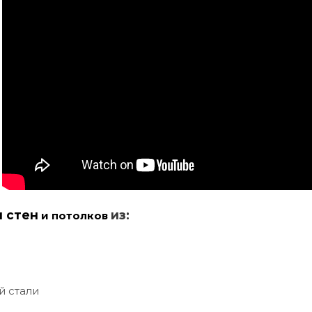
и стен
из:
и потолков
й стали