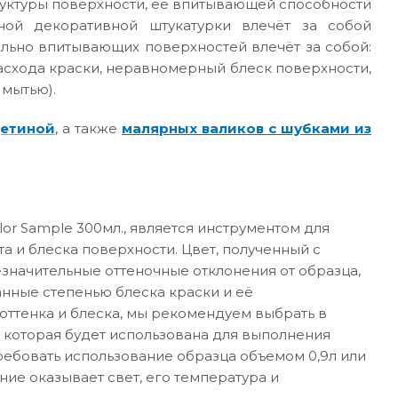
руктуры поверхности, её впитывающей способности
ной декоративной штукатурки влечёт за собой
ильно впитывающих поверхностей влечёт за собой:
асхода краски, неравномерный блеск поверхности,
 мытью).
щетиной
, а также
малярных валиков с шубками из
or Sample 300мл., является инструментом для
а и блеска поверхности. Цвет, полученный с
значительные оттеночные отклонения от образца,
анные степенью блеска краски и её
ттенка и блеска, мы рекомендуем выбрать в
 которая будет использована для выполнения
требовать использование образца объемом 0,9л или
ние оказывает свет, его температура и