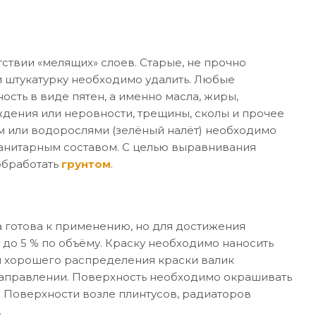
ствии «мелящих» слоев. Старые, не прочно
 штукатурку необходимо удалить. Любые
ость в виде пятен, а именно масла, жиры,
дения или неровности, трещины, сколы и прочее
м или водорослями (зелёный налёт) необходимо
санитарным составом. С целью выравнивания
обработать
грунтом
.
 готова к применению, но для достижения
 до 5 % по объёму. Краску необходимо наносить
я хорошего распределения краски валик
направлении. Поверхность необходимо окрашивать
. Поверхности возле плинтусов, радиаторов
.