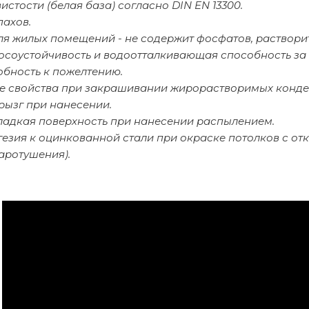
вистости (белая база) согласно DIN EN 13300.
пахов.
ля жилых помещений - не содержит фосфатов, раствори
осоустойчивость и водоотталкивающая способность за 
обность к пожелтению.
 свойства при закрашивании жирорастворимых конден
рызг при нанесении.
ладкая поверхность при нанесении распылением.
гезия к оцинкованной стали при окраске потолков с о
аротушения).