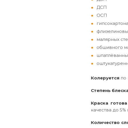
ДСП
ОСП
гипсокартон
флизелиновы
малярных сте
обшивного ма
шпатлёванны
оштукатуренн
Колеруется
по
Степень блеск
Краска готова
качества до 5% 
Количество сл