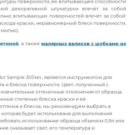
руктуры поверхности, её впитывающей способности
ной декоративной штукатурки влечёт за собой
ильно впитывающих поверхностей влечёт за собой:
асхода краски, неравномерный блеск поверхности,
 мытью).
щетиной
, а также
малярных валиков с шубками из
or Sample 300мл., является инструментом для
а и блеска поверхности. Цвет, полученный с
значительные оттеночные отклонения от образца,
анные степенью блеска краски и её
ттенка и блеска, мы рекомендуем выбрать в
 которая будет использована для выполнения
требовать использование образца объемом 0,9л или
ние оказывает свет, его температура и