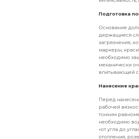
интенсивность, 
Подготовка по
Основание долж
держащиеся сло
загрязнения, ко
маркеры, краси
необходимо заш
механически оч
впитывающей сп
Нанесение кра
Перед нанесени
рабочей вязкос
тонким равноме
необходимо вод
«от угла до уг
отопления, розе