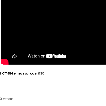
и стен
из:
и потолков
й стали