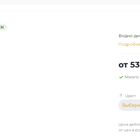
ЕМ
Водно-дис
Подробн
от
53
Много
Цвет
?
Выбери
Цена дейст
от цен в р