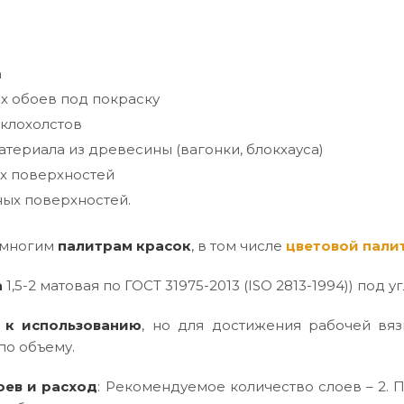
а
х обоев под покраску
клохолстов
териала из древесины (вагонки, блокхауса)
х поверхностей
ых поверхностей.
 многим
палитрам красок
, в том числе
цветовой пали
а
1,5-2 матовая по ГОСТ 31975-2013 (ISO 2813-1994)) под уг
 к использованию
, но для достижения рабочей вяз
по объему.
оев и расход
: Рекомендуемое количество слоев – 2. П