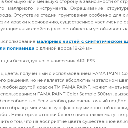
 в большую или меньшую сторону в зависимости от ст
го малярного инструмента. Окрашивание структур
хода. Отсутствие стадии грунтования особенно для с
зии краски к основанию, существенное увеличение р
атационных свойств (влагостойкость и устойчивость к
 использование
малярных кистей с синтетической 
ли полиамида
с длиной ворса 18-24 мм.
т для безвоздушного нанесения AIRLESS.
 цвета, полученный с использованием FAMA PAINT Col
го решения, но не является абсолютным эталоном цвет
 любой другой краски ТМ FAMA PAINT, может иметь не
использованием FAMA PAINT Color Sample 300мл., вызв
способностью. Если необходим очень точный подбор о
вого образца минимальную фасовку именно той краски,
абот. Некоторые оттенки белого цвета также могут по
нить о том, что на восприятие цвета существенное влия