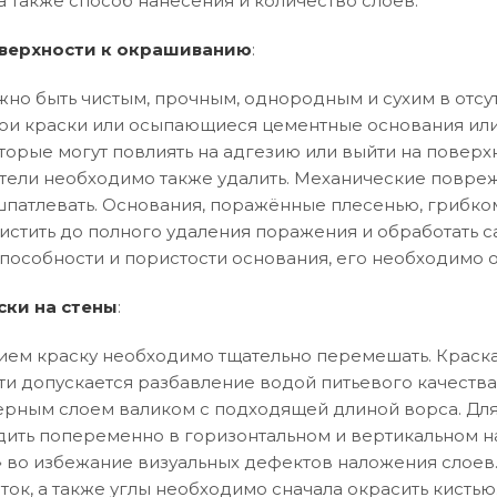
а также способ нанесения и количество слоев.
верхности к окрашиванию
:
но быть чистым, прочным, однородным и сухим в отсут
и краски или осыпающиеся цементные основания или
торые могут повлиять на адгезию или выйти на поверхн
тели необходимо также удалить. Механические повреж
патлевать. Основания, поражённые плесенью, грибко
истить до полного удаления поражения и обработать 
особности и пористости основания, его необходимо 
ски на стены
:
ем краску необходимо тщательно перемешать. Краска
ти допускается разбавление водой питьевого качества
рным слоем валиком с подходящей длиной ворса. Дл
ить попеременно в горизонтальном и вертикальном 
ла» во избежание визуальных дефектов наложения слоев
ток, а также углы необходимо сначала окрасить кистью