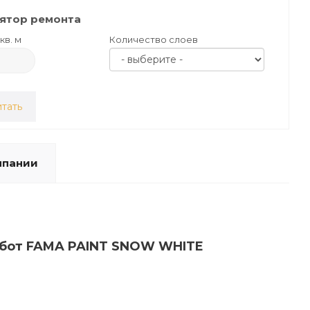
ятор ремонта
кв. м
Количество слоев
тать
мпании
работ FAMA PAINT SNOW WHITE