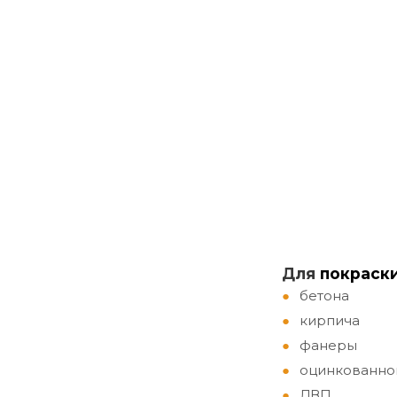
Д
ля
покраск
бетона
кирпича
фанеры
оцинкованно
ДВП