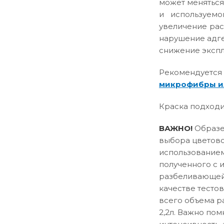
может меняться
и используемо
увеличение рас
нарушение адге
снижение эксплу
Рекомендуется
микрофибры и
Краска подходи
ВАЖНО!
Образец
выбора цветово
использованием
полученного с 
разбеливающей 
качестве тесто
всего объема р
2,2л. Важно пом