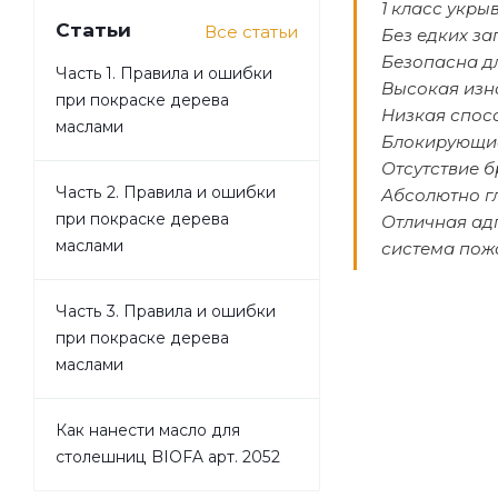
1 класс укры
Статьи
Все статьи
Без едких за
Безопасна д
Часть 1. Правила и ошибки
Высокая изн
при покраске дерева
Низкая спос
маслами
Блокирующие
Отсутствие б
Часть 2. Правила и ошибки
Абсолютно г
при покраске дерева
Отличная ад
маслами
система пож
Часть 3. Правила и ошибки
при покраске дерева
маслами
Как нанести масло для
столешниц BIOFA арт. 2052