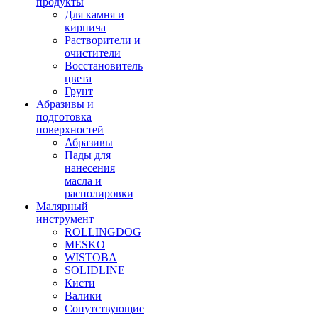
продукты
Для камня и
кирпича
Растворители и
очистители
Восстановитель
цвета
Грунт
Абразивы и
подготовка
поверхностей
Абразивы
Пады для
нанесения
масла и
располировки
Малярный
инструмент
ROLLINGDOG
MESKO
WISTOBA
SOLIDLINE
Кисти
Валики
Сопутствующие