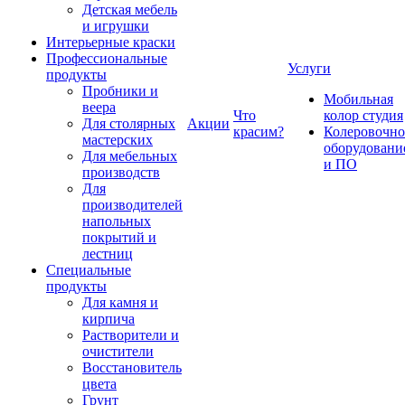
Детская мебель
и игрушки
Интерьерные краски
Профессиональные
Услуги
продукты
Пробники и
Мобильная
веера
Что
колор студия
Для столярных
Акции
красим?
Колеровочно
мастерских
оборудовани
Для мебельных
и ПО
производств
Для
производителей
напольных
покрытий и
лестниц
Специальные
продукты
Для камня и
кирпича
Растворители и
очистители
Восстановитель
цвета
Грунт