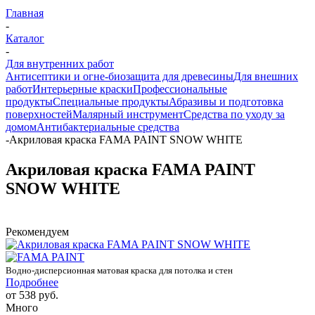
Главная
-
Каталог
-
Для внутренних работ
Антисептики и огне-биозащита для древесины
Для внешних
работ
Интерьерные краски
Профессиональные
продукты
Специальные продукты
Абразивы и подготовка
поверхностей
Малярный инструмент
Средства по уходу за
домом
Антибактериальные средства
-
Акриловая краска FAMA PAINT SNOW WHITE
Акриловая краска FAMA PAINT
SNOW WHITE
Рекомендуем
Водно-дисперсионная матовая краска для потолка и стен
Подробнее
от
538 руб.
Много