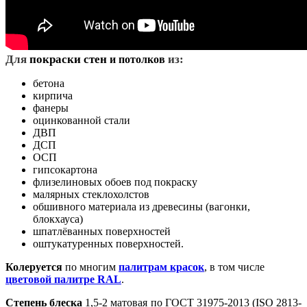
Д
ля
покраски стен
из:
и потолков
бетона
кирпича
фанеры
оцинкованной стали
ДВП
ДСП
ОСП
гипсокартона
флизелиновых обоев под покраску
малярных стеклохолстов
обшивного материала из древесины (вагонки,
блокхауса)
шпатлёванных поверхностей
оштукатуренных поверхностей.
Колеруется
по многим
палитрам красок
, в том числе
цветовой палитре RAL
.
Степень блеска
1,5-2 матовая по ГОСТ 31975-2013 (ISO 2813-