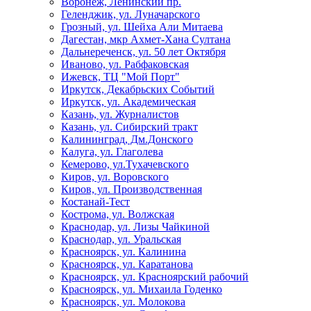
Воронеж, Ленинский пр.
Геленджик, ул. Луначарского
Грозный, ул. Шейха Али Митаева
Дагестан, мкр Ахмет-Хана Султана
Дальнереченск, ул. 50 лет Октября
Иваново, ул. Рабфаковская
Ижевск, ТЦ "Мой Порт"
Иркутск, Декабрьских Событий
Иркутск, ул. Академическая
Казань, ул. Журналистов
Казань, ул. Сибирский тракт
Калининград, Дм.Донского
Калуга, ул. Глаголева
Кемерово, ул.Тухачевского
Киров, ул. Воровского
Киров, ул. Производственная
Костанай-Тест
Кострома, ул. Волжская
Краснодар, ул. Лизы Чайкиной
Краснодар, ул. Уральская
Красноярск, ул. Калинина
Красноярск, ул. Каратанова
Красноярск, ул. Красноярский рабочий
Красноярск, ул. Михаила Годенко
Красноярск, ул. Молокова