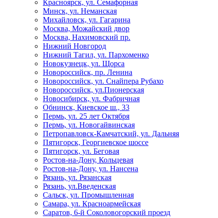
Красноярск, ул. Семафорная
Минск, ул. Неманская
Михайловск, ул. Гагарина
Москва, Можайский двор
Москва, Нахимовский пр.
Нижний Новгород
Нижний Тагил, ул. Пархоменко
Новокузнецк, ул. Щорса
Новороссийск, пр. Ленина
Новороссийск, ул. Снайпера Рубахо
Новороссийск, ул.Пионерская
Новосибирск, ул. Фабричная
Обнинск, Киевское ш., 33
Пермь, ул. 25 лет Октября
Пермь, ул. Новогайвинская
Петропавловск-Камчатский, ул. Дальняя
Пятигорск, Георгиевское шоссе
Пятигорск, ул. Беговая
Ростов-на-Дону, Кольцевая
Ростов-на-Дону, ул. Нансена
Рязань, ул. Рязанская
Рязань, ул.Введенская
Сальск, ул. Промышленная
Самара, ул. Красноармейская
Саратов, 6-й Соколовогорский проезд