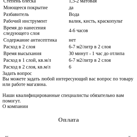
Степень блеска
1,5-2 матовая
Моющееся покрытие
да
Разбавитель
Вода
Рабочий инструмент
валик, кисть, краскопульт
Время до нанесения
4-6 часов
следующего слоя
Содержание антисептика
нет
Расход в 2 слоя
6-7 м2/литр в 2 слоя
Время высыхания
30 минут - 1 час до отлипа
Расход в 1 слой, кв.м/л
6-7 м2/литр в 2 слоя
Расход в 2 слоя, кв.м/л
6
Задать вопрос
Вы можете задать любой интересующий вас вопрос по товару
или работе магазина.
Наши квалифицированные специалисты обязательно вам
помогут.
О компании
Оплата