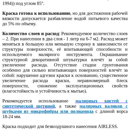
1994)) под углом 85°.
Краска готова к использованию
, но для достижения рабочей
вязкости допускается разбавление водой питьевого качества
до 5% по объему.
Количество слоев и расход
: Рекомендуемое количество слоев
– 2. При нанесении в два слоя - 1 литр на 6-7 м2. Расход может
меняться в большую или меньшую сторону в зависимости от
структуры поверхности, её впитывающей способности и
используемого малярного инструмента. Окрашивание
структурной декоративной штукатурки влечёт за собой
увеличение расхода. Отсутствие стадии грунтования
особенно для сильно впитывающих поверхностей влечёт за
собой: нарушение адгезии краски к основанию, существенное
увеличение расхода краски, неравномерный блеск
поверхности, снижение эксплуатационных свойств
(влагостойкость и устойчивость к мытью).
Рекомендуется использование
малярных кистей с
синтетической щетиной
, а также
малярных валиков с
шубками из микрофибры или полиамида
с длиной ворса
18-24 мм.
Краска подходит для безвоздушного нанесения AIRLESS.