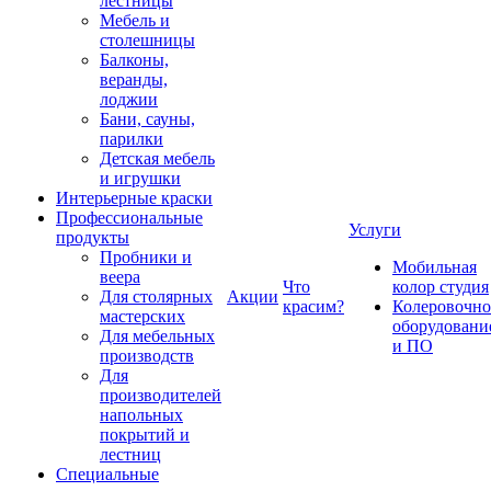
лестницы
Мебель и
столешницы
Балконы,
веранды,
лоджии
Бани, сауны,
парилки
Детская мебель
и игрушки
Интерьерные краски
Профессиональные
Услуги
продукты
Пробники и
Мобильная
веера
Что
колор студия
Для столярных
Акции
красим?
Колеровочно
мастерских
оборудовани
Для мебельных
и ПО
производств
Для
производителей
напольных
покрытий и
лестниц
Специальные