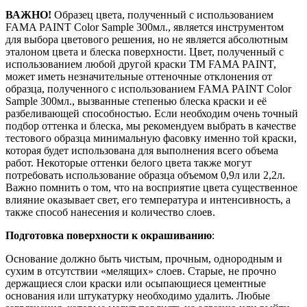
ВАЖНО!
Образец цвета, полученный с использованием
FAMA PAINT Color Sample 300мл., является инструментом
для выбора цветового решения, но не является абсолютным
эталоном цвета и блеска поверхности. Цвет, полученный с
использованием любой другой краски ТМ FAMA PAINT,
может иметь незначительные оттеночные отклонения от
образца, полученного с использованием FAMA PAINT Color
Sample 300мл., вызванные степенью блеска краски и её
разбеливающей способностью. Если необходим очень точный
подбор оттенка и блеска, мы рекомендуем выбрать в качестве
тестового образца минимальную фасовку именно той краски,
которая будет использована для выполнения всего объема
работ. Некоторые оттенки белого цвета также могут
потребовать использование образца объемом 0,9л или 2,2л.
Важно помнить о том, что на восприятие цвета существенное
влияние оказывает свет, его температура и интенсивность, а
также способ нанесения и количество слоев.
Подготовка поверхности к окрашиванию
:
Основание должно быть чистым, прочным, однородным и
сухим в отсутствии «мелящих» слоев. Старые, не прочно
держащиеся слои краски или осыпающиеся цементные
основания или штукатурку необходимо удалить. Любые