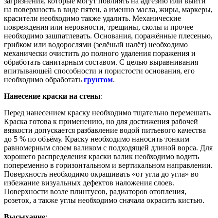
загрязнения, которые могут повлиять на адгезию или выйти
на поверхность в виде пятен, а именно масла, жиры, маркеры,
красители необходимо также удалить. Механические
повреждения или неровности, трещины, сколы и прочее
необходимо зашпатлевать. Основания, поражённые плесенью,
грибком или водорослями (зелёный налёт) необходимо
механически очистить до полного удаления поражения и
обработать санитарным составом. С целью выравнивания
впитывающей способности и пористости основания, его
необходимо обработать
грунтом
.
Нанесение краски на стены
:
Перед нанесением краску необходимо тщательно перемешать.
Краска готова к применению, но для достижения рабочей
вязкости допускается разбавление водой питьевого качества
до 5 % по объёму. Краску необходимо наносить тонким
равномерным слоем валиком с подходящей длиной ворса. Для
хорошего распределения краски валик необходимо водить
попеременно в горизонтальном и вертикальном направлении.
Поверхность необходимо окрашивать «от угла до угла» во
избежание визуальных дефектов наложения слоев.
Поверхности возле плинтусов, радиаторов отопления,
розеток, а также углы необходимо сначала окрасить кистью.
Высыхание
: