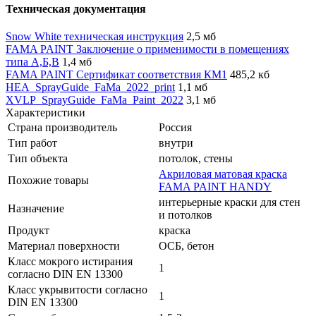
Техническая документация
Snow White техническая инструкция
2,5 мб
FAMA PAINT Заключение о применимости в помещениях
типа А,Б,В
1,4 мб
FAMA PAINT Сертификат соответствия КМ1
485,2 кб
HEA_SprayGuide_FaMa_2022_print
1,1 мб
XVLP_SprayGuide_FaMa_Paint_2022
3,1 мб
Характеристики
Страна производитель
Россия
Тип работ
внутри
Тип объекта
потолок, стены
Акриловая матовая краска
Похожие товары
FAMA PAINT HANDY
интерьерные краски для стен
Назначение
и потолков
Продукт
краска
Материал поверхности
ОСБ, бетон
Класс мокрого истирания
1
согласно DIN EN 13300
Класс укрывитости согласно
1
DIN EN 13300