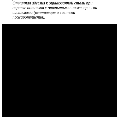
Отличная адгезия к оцинкованной стали при
окраске потолков с открытыми инженерными
системами (вентиляция и система
пожаротушения).