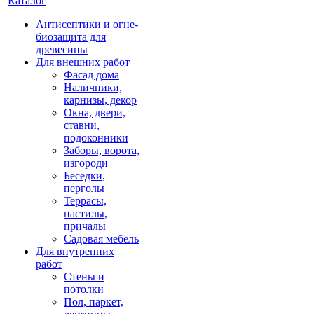
Каталог
Антисептики и огне-
биозащита для
древесины
Для внешних работ
Фасад дома
Наличники,
карнизы, декор
Окна, двери,
ставни,
подоконники
Заборы, ворота,
изгороди
Беседки,
перголы
Террасы,
настилы,
причалы
Садовая мебель
Для внутренних
работ
Стены и
потолки
Пол, паркет,