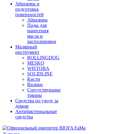
Абразивы и
подготовка
поверхностей
Абразивы
Пады для
нанесения
масла и
располировки
Малярный
инструмент
ROLLINGDOG
MESKO
WISTOBA
SOLIDLINE
Кисти
Валики
Сопутствующие
товары
Средства по уходу за
домом
Антибактериальные
средства