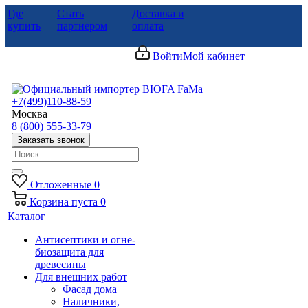
Где
Стать
Доставка и
купить
партнером
оплата
Войти
Мой кабинет
+7(499)110-88-59
Москва
8 (800) 555-33-79
Заказать звонок
Отложенные
0
Корзина
пуста
0
Каталог
Антисептики и огне-
биозащита для
древесины
Для внешних работ
Фасад дома
Наличники,