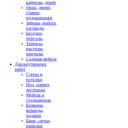
карнизы, декор
Окна, двери,
ставни,
подоконники
Заборы, ворота,
изгороди
Беседки,
перголы
Террасы,
настилы,
причалы
Садовая мебель
Для внутренних
работ
Стены и
потолки
Пол, паркет,
лестницы
Мебель и
столешницы
Балконы,
веранды,
лоджии
Бани, сауны,
парилки