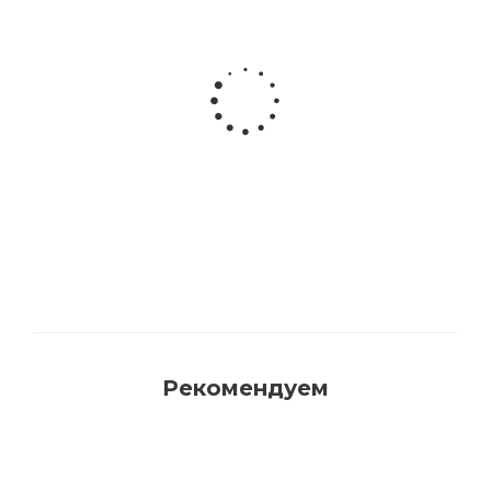
Акриловая матовая краска FAMA PAINT
HANDY
Много
Рекомендуем