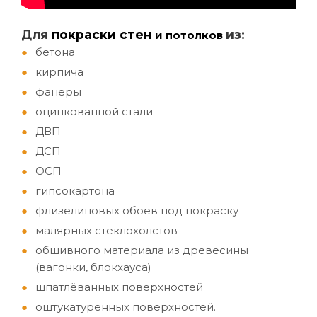
Д
ля
покраски стен
из:
и потолков
бетона
кирпича
фанеры
оцинкованной стали
ДВП
ДСП
ОСП
гипсокартона
флизелиновых обоев под покраску
малярных стеклохолстов
обшивного материала из древесины
(вагонки, блокхауса)
шпатлёванных поверхностей
оштукатуренных поверхностей.