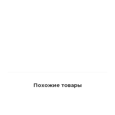
1540 Кисть для красок на водной основе с
синтетическим ворсом AquaProfi
Много
Похожие товары
РЕКОМЕНДУЕМ