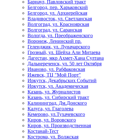
Барнаул, Павловский тракт
Белгород, пер. Харьковский
Белгород, ул. Архиерейская
Владивосток, ул. Светланская
Волгоград, ул. Красноярская
Волгоград, ул. Саранская
Вологда, ул. Преображенского
Воронеж, Ленинский пр.
Геленджик, ул. Луначарского
Грозный, ул. Шейха Али Митаева
Дагестан, мкр Ахмет-Хана Султана
Дальнереченск, ул. 50 лет Октября
Иваново, ул. Рабфаковская
Ижевск, ТЦ "Мой Порт"
Иркутск, Декабрьских Событий
Иркутск, ул. Академическая
Казань, ул. Журналистов
Казань, ул. Сибирский тракт
Калининград, Дм.Донского
Калуга, ул. Глаголева
Кемерово, ул.Тухачевского
Киров, ул. Воровского
Киров, ул. Производственная
Костанай-Тест
Кострома, ул. Волжская