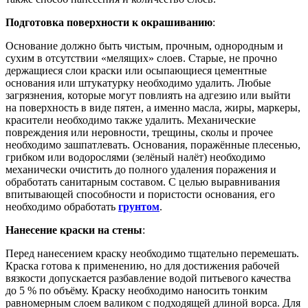
Подготовка поверхности к окрашиванию
:
Основание должно быть чистым, прочным, однородным и
сухим в отсутствии «мелящих» слоев. Старые, не прочно
держащиеся слои краски или осыпающиеся цементные
основания или штукатурку необходимо удалить. Любые
загрязнения, которые могут повлиять на адгезию или выйти
на поверхность в виде пятен, а именно масла, жиры, маркеры,
красители необходимо также удалить. Механические
повреждения или неровности, трещины, сколы и прочее
необходимо зашпатлевать. Основания, поражённые плесенью,
грибком или водорослями (зелёный налёт) необходимо
механически очистить до полного удаления поражения и
обработать санитарным составом. С целью выравнивания
впитывающей способности и пористости основания, его
необходимо обработать
грунтом
.
Нанесение краски на стены
:
Перед нанесением краску необходимо тщательно перемешать.
Краска готова к применению, но для достижения рабочей
вязкости допускается разбавление водой питьевого качества
до 5 % по объёму. Краску необходимо наносить тонким
равномерным слоем валиком с подходящей длиной ворса. Для