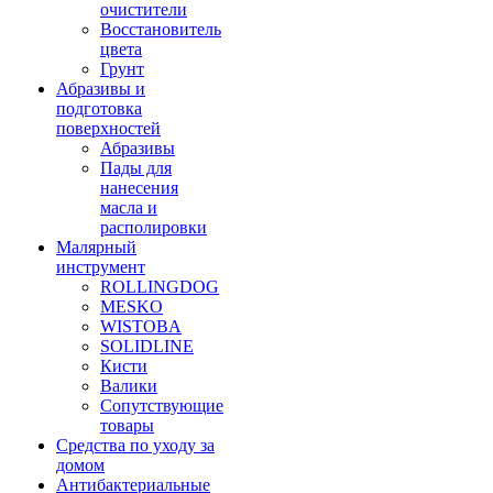
очистители
Восстановитель
цвета
Грунт
Абразивы и
подготовка
поверхностей
Абразивы
Пады для
нанесения
масла и
располировки
Малярный
инструмент
ROLLINGDOG
MESKO
WISTOBA
SOLIDLINE
Кисти
Валики
Сопутствующие
товары
Средства по уходу за
домом
Антибактериальные