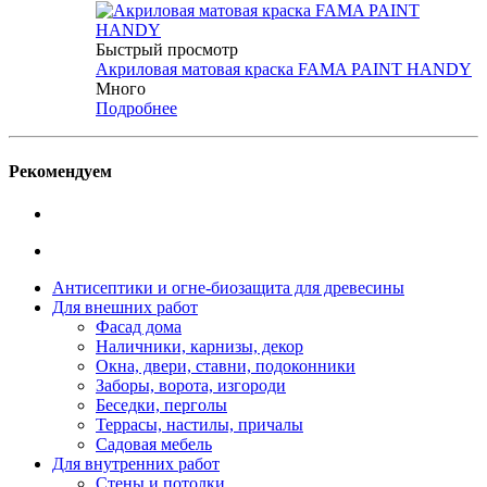
Быстрый просмотр
Акриловая матовая краска FAMA PAINT HANDY
Много
Подробнее
Рекомендуем
Антисептики и огне-биозащита для древесины
Для внешних работ
Фасад дома
Наличники, карнизы, декор
Окна, двери, ставни, подоконники
Заборы, ворота, изгороди
Беседки, перголы
Террасы, настилы, причалы
Садовая мебель
Для внутренних работ
Стены и потолки