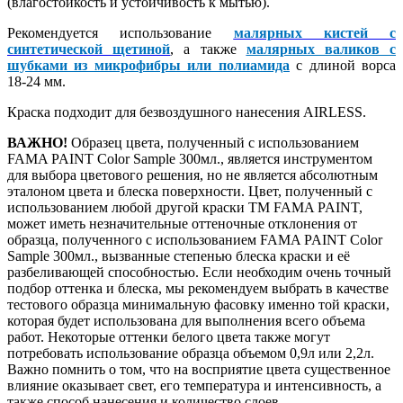
(влагостойкость и устойчивость к мытью).
Рекомендуется использование
малярных кистей с
синтетической щетиной
, а также
малярных валиков с
шубками из микрофибры или полиамида
с длиной ворса
18-24 мм.
Краска подходит для безвоздушного нанесения AIRLESS.
ВАЖНО!
Образец цвета, полученный с использованием
FAMA PAINT Color Sample 300мл., является инструментом
для выбора цветового решения, но не является абсолютным
эталоном цвета и блеска поверхности. Цвет, полученный с
использованием любой другой краски ТМ FAMA PAINT,
может иметь незначительные оттеночные отклонения от
образца, полученного с использованием FAMA PAINT Color
Sample 300мл., вызванные степенью блеска краски и её
разбеливающей способностью. Если необходим очень точный
подбор оттенка и блеска, мы рекомендуем выбрать в качестве
тестового образца минимальную фасовку именно той краски,
которая будет использована для выполнения всего объема
работ. Некоторые оттенки белого цвета также могут
потребовать использование образца объемом 0,9л или 2,2л.
Важно помнить о том, что на восприятие цвета существенное
влияние оказывает свет, его температура и интенсивность, а
также способ нанесения и количество слоев.