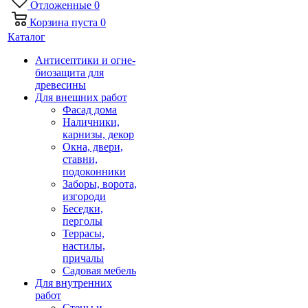
Отложенные
0
Корзина
пуста
0
Каталог
Антисептики и огне-
биозащита для
древесины
Для внешних работ
Фасад дома
Наличники,
карнизы, декор
Окна, двери,
ставни,
подоконники
Заборы, ворота,
изгороди
Беседки,
перголы
Террасы,
настилы,
причалы
Садовая мебель
Для внутренних
работ
Стены и