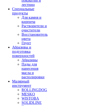
покрытий и
лестниц
Специальные
продукты
Для камня и
кирпича
Растворители и
очистители
Восстановитель
цвета
Грунт
Абразивы и
подготовка
поверхностей
Абразивы
Пады для
нанесения
масла и
располировки
Малярный
инструмент
ROLLINGDOG
MESKO
WISTOBA
SOLIDLINE