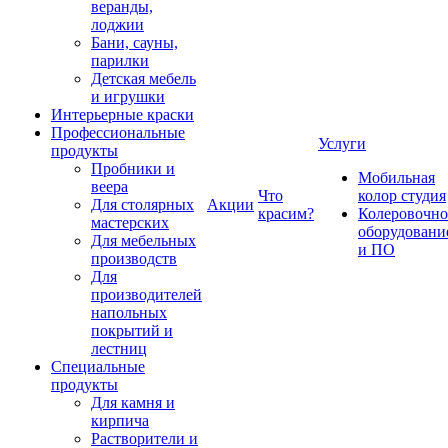
веранды,
лоджии
Бани, сауны,
парилки
Детская мебель
и игрушки
Интерьерные краски
Профессиональные
Услуги
продукты
Пробники и
Мобильная
веера
Что
колор студия
Для столярных
Акции
красим?
Колеровочно
мастерских
оборудовани
Для мебельных
и ПО
производств
Для
производителей
напольных
покрытий и
лестниц
Специальные
продукты
Для камня и
кирпича
Растворители и