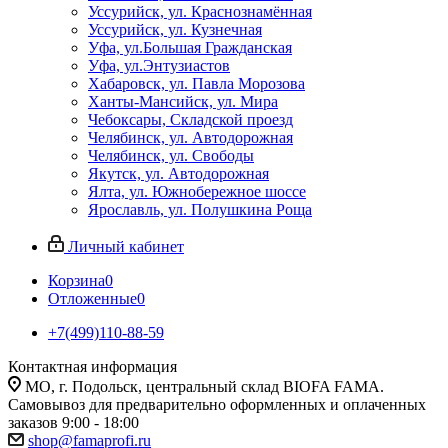
Уссурийск, ул. Краснознамённая
Уссурийск, ул. Кузнечная
Уфа, ул.Большая Гражданская
Уфа, ул.Энтузиастов
Хабаровск, ул. Павла Морозова
Ханты-Мансийск, ул. Мира
Чебоксары, Складской проезд
Челябинск, ул. Автодорожная
Челябинск, ул. Свободы
Якутск, ул. Автодорожная
Ялта, ул. Южнобережное шоссе
Ярославль, ул. Полушкина Роща
Личный кабинет
Корзина
0
Отложенные
0
+7(499)110-88-59
Контактная информация
МО, г. Подольск, центральный склад BIOFA FAMA.
Самовывоз для предварительно оформленных и оплаченных
заказов 9:00 - 18:00
shop@famaprofi.ru