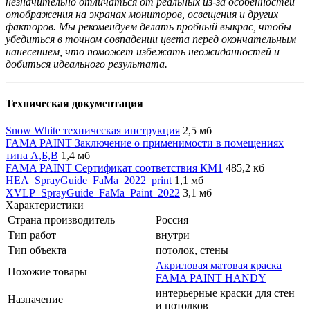
незначительно отличаться от реальных из-за особенностей
отображения на экранах мониторов, освещения и других
факторов. Мы рекомендуем делать пробный выкрас, чтобы
убедиться в точном совпадении цвета перед окончательным
нанесением, что поможет избежать неожиданностей и
добиться идеального результата.
Техническая документация
Snow White техническая инструкция
2,5 мб
FAMA PAINT Заключение о применимости в помещениях
типа А,Б,В
1,4 мб
FAMA PAINT Сертификат соответствия КМ1
485,2 кб
HEA_SprayGuide_FaMa_2022_print
1,1 мб
XVLP_SprayGuide_FaMa_Paint_2022
3,1 мб
Характеристики
Страна производитель
Россия
Тип работ
внутри
Тип объекта
потолок, стены
Акриловая матовая краска
Похожие товары
FAMA PAINT HANDY
интерьерные краски для стен
Назначение
и потолков