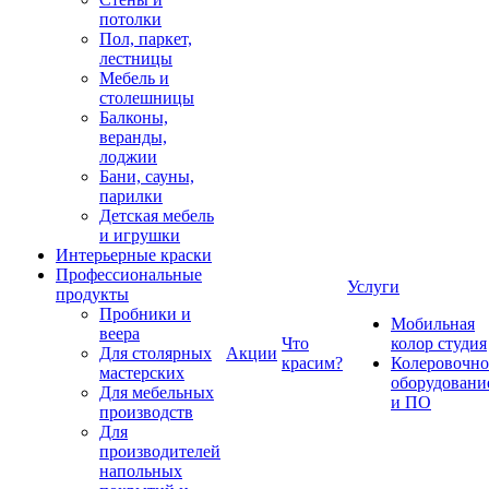
потолки
Пол, паркет,
лестницы
Мебель и
столешницы
Балконы,
веранды,
лоджии
Бани, сауны,
парилки
Детская мебель
и игрушки
Интерьерные краски
Профессиональные
Услуги
продукты
Пробники и
Мобильная
веера
Что
колор студия
Для столярных
Акции
красим?
Колеровочно
мастерских
оборудовани
Для мебельных
и ПО
производств
Для
производителей
напольных