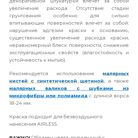
декоративной штукатурки влечёт за собой
увеличение расхода. Отсутствие стадии
грунтования особенно для сильно
впитывающих поверхностей влечёт за собой:
нарушение адгезии краски к основанию,
существенное увеличение расхода краски,
неравномерный блеск поверхности, снижение
эксплуатационных свойств (влагостойкость и
устойчивость к мытью).
Рекомендуется использование
малярных
кистей с синтетической щетиной
, а также
малярных валиков с шубками из
микрофибры или полиамида
с длиной ворса
18-24 мм.
Краска подходит для безвоздушного
нанесения AIRLESS.
ВАЖНО!
Образец цвета, полученный с