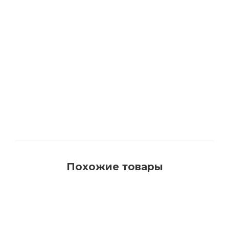
1540 Кисть для красок на водной основе с
синтетическим ворсом AquaProfi
Много
Похожие товары
РЕКОМЕНДУЕМ