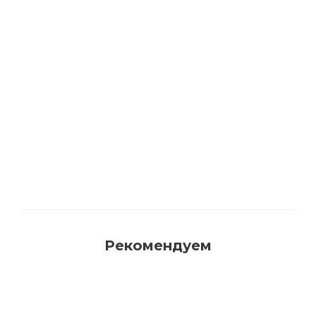
Акриловая матовая краска FAMA PAINT
HANDY
Много
Рекомендуем