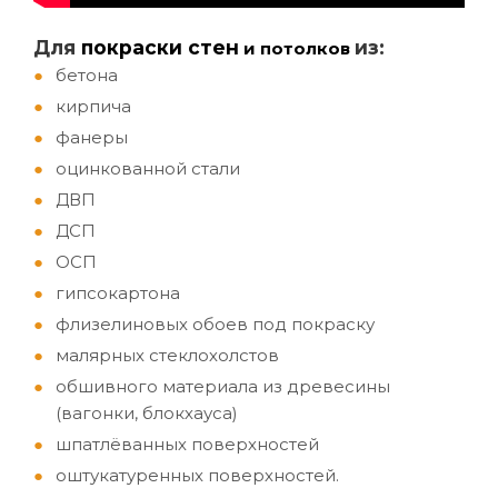
Д
ля
покраски стен
из:
и потолков
бетона
кирпича
фанеры
оцинкованной стали
ДВП
ДСП
ОСП
гипсокартона
флизелиновых обоев под покраску
малярных стеклохолстов
обшивного материала из древесины
(вагонки, блокхауса)
шпатлёванных поверхностей
оштукатуренных поверхностей.