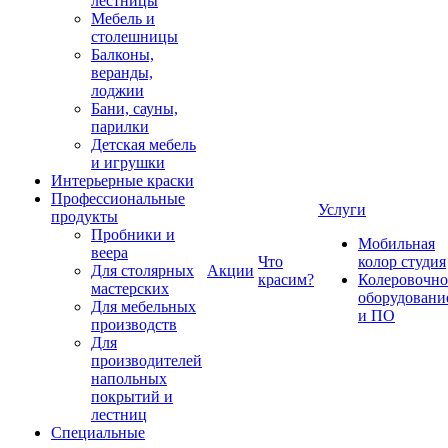
лестницы
Мебель и
столешницы
Балконы,
веранды,
лоджии
Бани, сауны,
парилки
Детская мебель
и игрушки
Интерьерные краски
Профессиональные
Услуги
продукты
Пробники и
Мобильная
веера
Что
колор студия
Для столярных
Акции
красим?
Колеровочно
мастерских
оборудовани
Для мебельных
и ПО
производств
Для
производителей
напольных
покрытий и
лестниц
Специальные