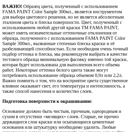
ВАЖНО!
Образец цвета, полученный с использованием
FAMA PAINT Color Sample 300мл., является инструментом
для выбора цветового решения, но не является абсолютным
эталоном цвета и блеска поверхности. Цвет, полученный с
использованием любой другой краски ТМ FAMA PAINT,
может иметь незначительные оттеночные отклонения от
образца, полученного с использованием FAMA PAINT Color
Sample 300мл., вызванные степенью блеска краски и её
разбеливающей способностью. Если необходим очень точный
подбор оттенка и блеска, мы рекомендуем выбрать в качестве
тестового образца минимальную фасовку именно той краски,
которая будет использована для выполнения всего объема
работ. Некоторые оттенки белого цвета также могут
потребовать использование образца объемом 0,9л или 2,2л.
Важно помнить о том, что на восприятие цвета существенное
влияние оказывает свет, его температура и интенсивность, а
также способ нанесения и количество слоев.
Подготовка поверхности к окрашиванию
:
Основание должно быть чистым, прочным, однородным и
сухим в отсутствии «мелящих» слоев. Старые, не прочно
держащиеся слои краски или осыпающиеся цементные
основания или штукатурку необходимо удалить. Любые