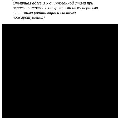
Отличная адгезия к оцинкованной стали при
окраске потолков с открытыми инженерными
системами (вентиляция и система
пожаротушения).