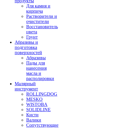
продукты
Для камня и
кирпича
Растворители и
очистители
Восстановитель
цвета
Грунт
Абразивы и
подготовка
поверхностей
Абразивы
Пады для
нанесения
масла и
располировки
Малярный
инструмент
ROLLINGDOG
MESKO
WISTOBA
SOLIDLINE
Кисти
Валики
Сопутствующие