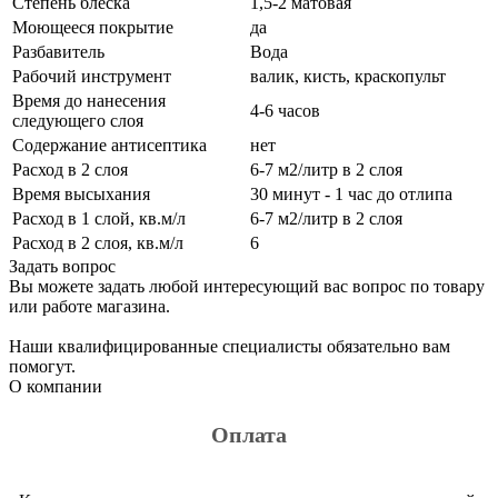
Степень блеска
1,5-2 матовая
Моющееся покрытие
да
Разбавитель
Вода
Рабочий инструмент
валик, кисть, краскопульт
Время до нанесения
4-6 часов
следующего слоя
Содержание антисептика
нет
Расход в 2 слоя
6-7 м2/литр в 2 слоя
Время высыхания
30 минут - 1 час до отлипа
Расход в 1 слой, кв.м/л
6-7 м2/литр в 2 слоя
Расход в 2 слоя, кв.м/л
6
Задать вопрос
Вы можете задать любой интересующий вас вопрос по товару
или работе магазина.
Наши квалифицированные специалисты обязательно вам
помогут.
О компании
Оплата