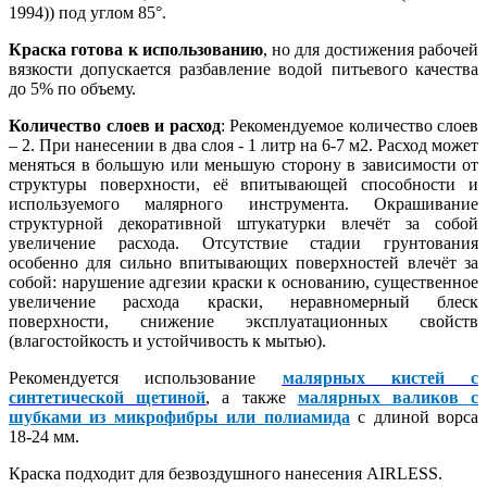
1994)) под углом 85°.
Краска готова к использованию
, но для достижения рабочей
вязкости допускается разбавление водой питьевого качества
до 5% по объему.
Количество слоев и расход
: Рекомендуемое количество слоев
– 2. При нанесении в два слоя - 1 литр на 6-7 м2. Расход может
меняться в большую или меньшую сторону в зависимости от
структуры поверхности, её впитывающей способности и
используемого малярного инструмента. Окрашивание
структурной декоративной штукатурки влечёт за собой
увеличение расхода. Отсутствие стадии грунтования
особенно для сильно впитывающих поверхностей влечёт за
собой: нарушение адгезии краски к основанию, существенное
увеличение расхода краски, неравномерный блеск
поверхности, снижение эксплуатационных свойств
(влагостойкость и устойчивость к мытью).
Рекомендуется использование
малярных кистей с
синтетической щетиной
, а также
малярных валиков с
шубками из микрофибры или полиамида
с длиной ворса
18-24 мм.
Краска подходит для безвоздушного нанесения AIRLESS.