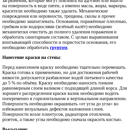
загрязнения, которые могут повлиять на адгезию или выйти
на поверхность в виде пятен, а именно масла, жиры, маркеры,
красители необходимо также удалить. Механические
повреждения или неровности, трещины, сколы и прочее
необходимо зашпатлевать. Основания, поражённые плесенью,
грибком или водорослями (зелёный налёт) необходимо
механически очистить до полного удаления поражения и
обработать санитарным составом. С целью выравнивания
впитывающей способности и пористости основания, его
необходимо обработать
грунтом
.
Нанесение краски на стены
:
Перед нанесением краску необходимо тщательно перемешать.
Краска готова к применению, но для достижения рабочей
вязкости допускается разбавление водой питьевого качества
до 5 % по объёму. Краску необходимо наносить тонким
равномерным слоем валиком с подходящей длиной ворса. Для
хорошего распределения краски валик необходимо водить
попеременно в горизонтальном и вертикальном направлении.
Поверхность необходимо окрашивать «от угла до угла» во
избежание визуальных дефектов наложения слоев.
Поверхности возле плинтусов, радиаторов отопления,
розеток, а также углы необходимо сначала окрасить кистью.
Высыхание
: