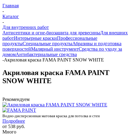
Главная
-
Каталог
-
Для внутренних работ
Антисептики и огне-биозащита для древесины
Для внешних
работ
Интерьерные краски
Профессиональные
продукты
Специальные продукты
Абразивы и подготовка
поверхностей
Малярный инструмент
Средства по уходу за
домом
Антибактериальные средства
-
Акриловая краска FAMA PAINT SNOW WHITE
Акриловая краска FAMA PAINT
SNOW WHITE
Рекомендуем
Водно-дисперсионная матовая краска для потолка и стен
Подробнее
от
538 руб.
Много