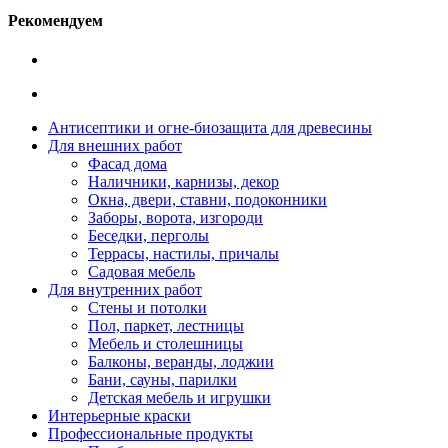
Рекомендуем
Антисептики и огне-биозащита для древесины
Для внешних работ
Фасад дома
Наличники, карнизы, декор
Окна, двери, ставни, подоконники
Заборы, ворота, изгороди
Беседки, перголы
Террасы, настилы, причалы
Садовая мебель
Для внутренних работ
Стены и потолки
Пол, паркет, лестницы
Мебель и столешницы
Балконы, веранды, лоджии
Бани, сауны, парилки
Детская мебель и игрушки
Интерьерные краски
Профессиональные продукты