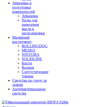
Абразивы и
подготовка
поверхностей
Абразивы
Пады для
нанесения
масла и
располировки
Малярный
инструмент
ROLLINGDOG
MESKO
WISTOBA
SOLIDLINE
Кисти
Валики
Сопутствующие
товары
Средства по уходу за
домом
Антибактериальные
средства