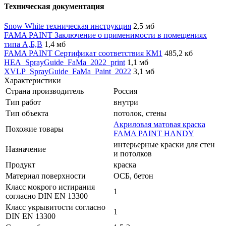
Техническая документация
Snow White техническая инструкция
2,5 мб
FAMA PAINT Заключение о применимости в помещениях
типа А,Б,В
1,4 мб
FAMA PAINT Сертификат соответствия КМ1
485,2 кб
HEA_SprayGuide_FaMa_2022_print
1,1 мб
XVLP_SprayGuide_FaMa_Paint_2022
3,1 мб
Характеристики
Страна производитель
Россия
Тип работ
внутри
Тип объекта
потолок, стены
Акриловая матовая краска
Похожие товары
FAMA PAINT HANDY
интерьерные краски для стен
Назначение
и потолков
Продукт
краска
Материал поверхности
ОСБ, бетон
Класс мокрого истирания
1
согласно DIN EN 13300
Класс укрывитости согласно
1
DIN EN 13300