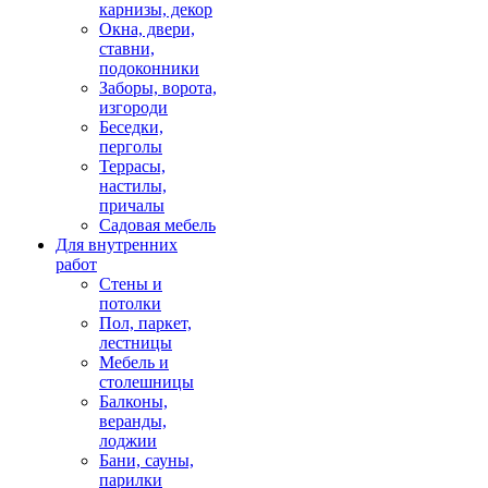
карнизы, декор
Окна, двери,
ставни,
подоконники
Заборы, ворота,
изгороди
Беседки,
перголы
Террасы,
настилы,
причалы
Садовая мебель
Для внутренних
работ
Стены и
потолки
Пол, паркет,
лестницы
Мебель и
столешницы
Балконы,
веранды,
лоджии
Бани, сауны,
парилки