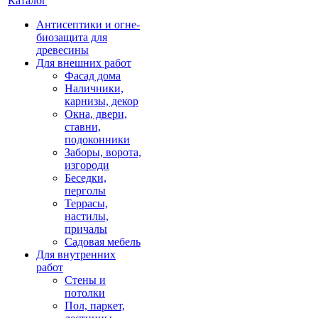
Каталог
Антисептики и огне-
биозащита для
древесины
Для внешних работ
Фасад дома
Наличники,
карнизы, декор
Окна, двери,
ставни,
подоконники
Заборы, ворота,
изгороди
Беседки,
перголы
Террасы,
настилы,
причалы
Садовая мебель
Для внутренних
работ
Стены и
потолки
Пол, паркет,