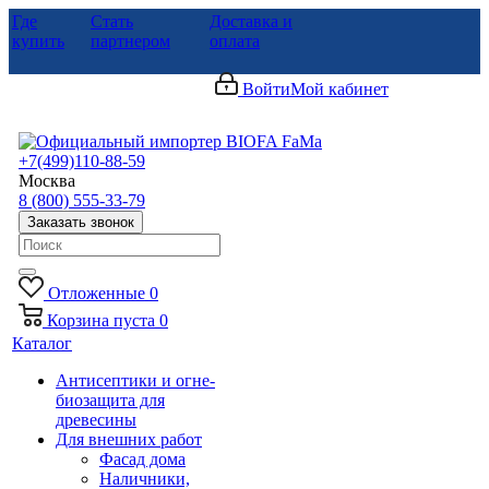
Где
Стать
Доставка и
купить
партнером
оплата
Войти
Мой кабинет
+7(499)110-88-59
Москва
8 (800) 555-33-79
Заказать звонок
Отложенные
0
Корзина
пуста
0
Каталог
Антисептики и огне-
биозащита для
древесины
Для внешних работ
Фасад дома
Наличники,