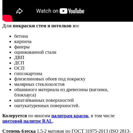
Д
ля
покраски стен
из:
и потолков
бетона
кирпича
фанеры
оцинкованной стали
ДВП
ДСП
ОСП
гипсокартона
флизелиновых обоев под покраску
малярных стеклохолстов
обшивного материала из древесины (вагонки,
блокхауса)
шпатлёванных поверхностей
оштукатуренных поверхностей.
Колеруется
по многим
палитрам красок
, в том числе
цветовой палитре RAL
.
Степень блеска
1,5-2 матовая по ГОСТ 31975-2013 (ISO 2813-