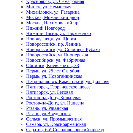
Красноярск, ул. Семафорная
Минск, ул. Неманская
Михайловск, ул. Гагарина
Москва, Можайский двор
Москва, Нахимовский пр.
Нижний Новгород
Нижний Тагил, ул. Пархоменко
Новокузнецк, ул. Щорса
Новороссийск, пр. Ленина
Новороссийск, ул. Снайпера Рубахо
Новороссийск, ул.Пионерская
Новосибирск, ул. Фабричная
Обнинск, Киевское ш., 33
Пермь, ул. 25 лет Октября
Пермь, ул. Новогайвинская
Петропавловск-Камчатский, ул. Дальняя
Пятигорск, Георгиевское шоссе
Пятигорск, ул. Беговая
Ростов-на-Дону, Кольцевая
Ростов-на-Дону, ул. Нансена
Рязань, ул. Рязанская
Рязань, ул.Введенская
Сальск, ул. Промышленная
Самара, ул. Красноармейская
Саратов, 6-й Соколовогорский проезд