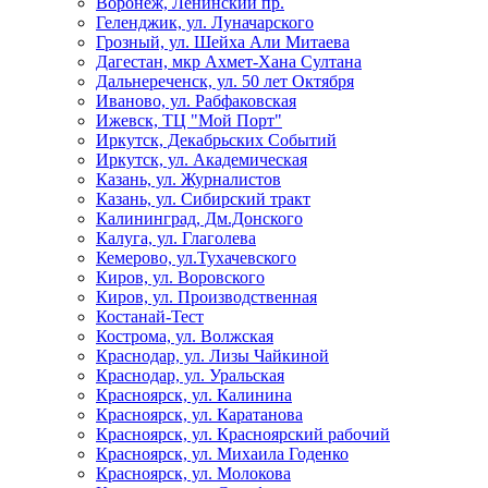
Воронеж, Ленинский пр.
Геленджик, ул. Луначарского
Грозный, ул. Шейха Али Митаева
Дагестан, мкр Ахмет-Хана Султана
Дальнереченск, ул. 50 лет Октября
Иваново, ул. Рабфаковская
Ижевск, ТЦ "Мой Порт"
Иркутск, Декабрьских Событий
Иркутск, ул. Академическая
Казань, ул. Журналистов
Казань, ул. Сибирский тракт
Калининград, Дм.Донского
Калуга, ул. Глаголева
Кемерово, ул.Тухачевского
Киров, ул. Воровского
Киров, ул. Производственная
Костанай-Тест
Кострома, ул. Волжская
Краснодар, ул. Лизы Чайкиной
Краснодар, ул. Уральская
Красноярск, ул. Калинина
Красноярск, ул. Каратанова
Красноярск, ул. Красноярский рабочий
Красноярск, ул. Михаила Годенко
Красноярск, ул. Молокова