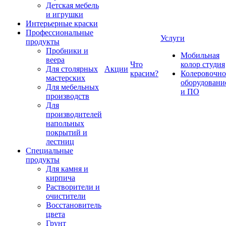
Детская мебель
и игрушки
Интерьерные краски
Профессиональные
Услуги
продукты
Пробники и
Мобильная
веера
Что
колор студия
Для столярных
Акции
красим?
Колеровочно
мастерских
оборудовани
Для мебельных
и ПО
производств
Для
производителей
напольных
покрытий и
лестниц
Специальные
продукты
Для камня и
кирпича
Растворители и
очистители
Восстановитель
цвета
Грунт