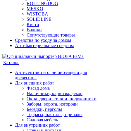
ROLLINGDOG
MESKO
WISTOBA
SOLIDLINE
Кисти
Валики
Сопутствующие товары
Средства по уходу за домом
Антибактериальные средства
Каталог
Антисептики и огне-биозащита для
древесины
Для внешних работ
Фасад дома
Наличники, карнизы, декор
Окна, двери, ставни, подоконники
Заборы, ворота, изгороди
Беседки, перголы
Террасы, настилы, причалы
Садовая мебель
Для внутренних работ
Стены и потолки