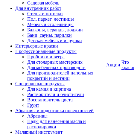
Садовая мебель
Для внутренних работ
Стены и потолки
Пол, паркет, лестницы
Мебель и столешницы
Балконы, веранды, лоджии
Бани, сауны, парилки
Детская мебель и игрушки
Интерьерные краски
Профессиональные продукты
Пробники и веера
Для столярных мастерских
Что
Акции
Для мебельных производств
краси
Для производителей напольных
покрытий и лестниц
Специальные продукты
Для камня и кирпича
Растворители и очистители
Восстановитель цвета
Грунт
Абразивы и подготовка поверхностей
Абразивы
Пады для нанесения масла и
располировки
Малярный инструмент