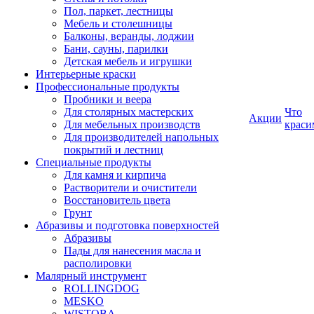
Пол, паркет, лестницы
Мебель и столешницы
Балконы, веранды, лоджии
Бани, сауны, парилки
Детская мебель и игрушки
Интерьерные краски
Профессиональные продукты
Пробники и веера
Для столярных мастерских
Что
Акции
Для мебельных производств
краси
Для производителей напольных
покрытий и лестниц
Специальные продукты
Для камня и кирпича
Растворители и очистители
Восстановитель цвета
Грунт
Абразивы и подготовка поверхностей
Абразивы
Пады для нанесения масла и
располировки
Малярный инструмент
ROLLINGDOG
MESKO
WISTOBA