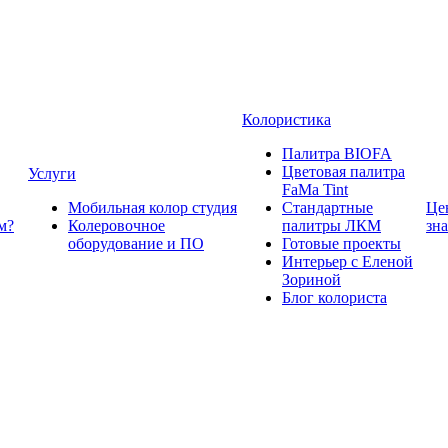
Колористика
Палитра BIOFA
Цветовая палитра
Услуги
FaMa Tint
Мобильная колор студия
Стандартные
Це
м?
Колеровочное
палитры ЛКМ
зн
оборудование и ПО
Готовые проекты
Интерьер с Еленой
Зориной
Блог колориста