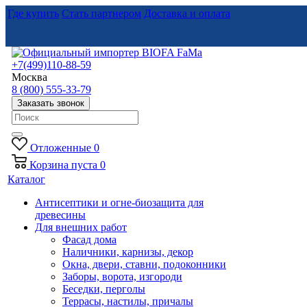
Где купить
Стать партнером
Доставка и оплата
+7(499)110-88-59
Москва
8 (800) 555-33-79
Заказать звонок
Отложенные
0
Корзина
пуста
0
Каталог
Антисептики и огне-биозащита для
древесины
Для внешних работ
Фасад дома
Наличники, карнизы, декор
Окна, двери, ставни, подоконники
Заборы, ворота, изгороди
Беседки, перголы
Террасы, настилы, причалы