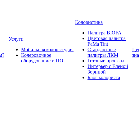
Колористика
Палитра BIOFA
Цветовая палитра
Услуги
FaMa Tint
Мобильная колор студия
Стандартные
Це
м?
Колеровочное
палитры ЛКМ
зн
оборудование и ПО
Готовые проекты
Интерьер с Еленой
Зориной
Блог колориста