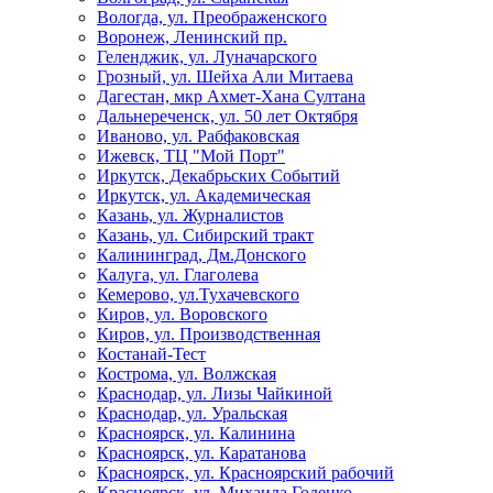
Вологда, ул. Преображенского
Воронеж, Ленинский пр.
Геленджик, ул. Луначарского
Грозный, ул. Шейха Али Митаева
Дагестан, мкр Ахмет-Хана Султана
Дальнереченск, ул. 50 лет Октября
Иваново, ул. Рабфаковская
Ижевск, ТЦ "Мой Порт"
Иркутск, Декабрьских Событий
Иркутск, ул. Академическая
Казань, ул. Журналистов
Казань, ул. Сибирский тракт
Калининград, Дм.Донского
Калуга, ул. Глаголева
Кемерово, ул.Тухачевского
Киров, ул. Воровского
Киров, ул. Производственная
Костанай-Тест
Кострома, ул. Волжская
Краснодар, ул. Лизы Чайкиной
Краснодар, ул. Уральская
Красноярск, ул. Калинина
Красноярск, ул. Каратанова
Красноярск, ул. Красноярский рабочий
Красноярск, ул. Михаила Годенко