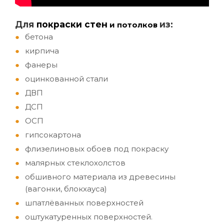
Д
ля
покраски стен
из:
и потолков
бетона
кирпича
фанеры
оцинкованной стали
ДВП
ДСП
ОСП
гипсокартона
флизелиновых обоев под покраску
малярных стеклохолстов
обшивного материала из древесины
(вагонки, блокхауса)
шпатлёванных поверхностей
оштукатуренных поверхностей.