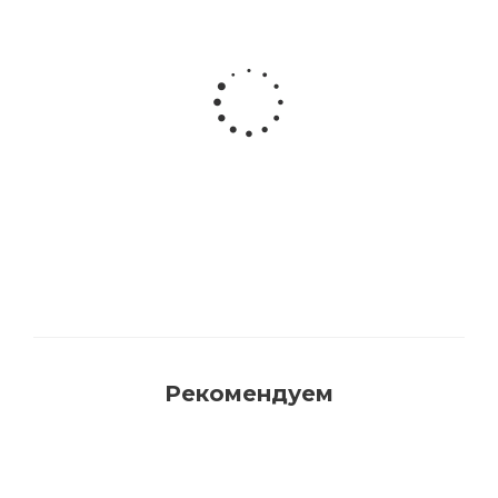
Акриловая матовая краска FAMA PAINT
HANDY
Много
Рекомендуем