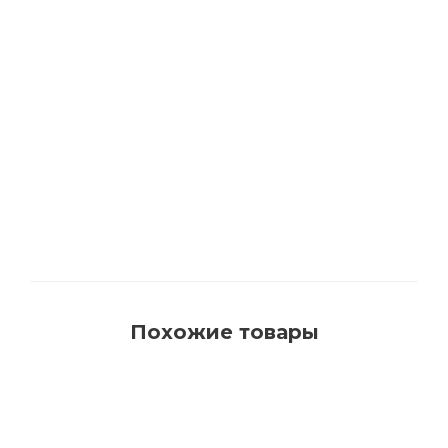
1540 Кисть для красок на водной основе с
синтетическим ворсом AquaProfi
Много
Похожие товары
РЕКОМЕНДУЕМ