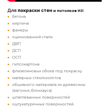
Д
ля
покраски стен
из:
и потолков
бетона
кирпича
фанеры
оцинкованной стали
ДВП
ДСП
ОСП
гипсокартона
флизелиновых обоев под покраску
малярных стеклохолстов
обшивного материала из древесины
(вагонки, блокхауса)
шпатлёванных поверхностей
оштукатуренных поверхностей.