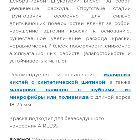
декоративной штукатурки влечёт за собой
увеличение расхода. Отсутствие стадии
грунтования особенно для сильно
впитывающих поверхностей влечёт за собой:
нарушение адгезии краски к основанию,
существенное увеличение расхода краски,
неравномерный блеск поверхности, снижение
эксплуатационных свойств (влагостойкость и
устойчивость к мытью).
Рекомендуется использование
малярных
кистей с синтетической щетиной
, а также
малярных валиков с шубками из
микрофибры или полиамида
с длиной ворса
18-24 мм.
Краска подходит для безвоздушного
нанесения AIRLESS.
ВАЖНО!
Образец цвета, полученный с