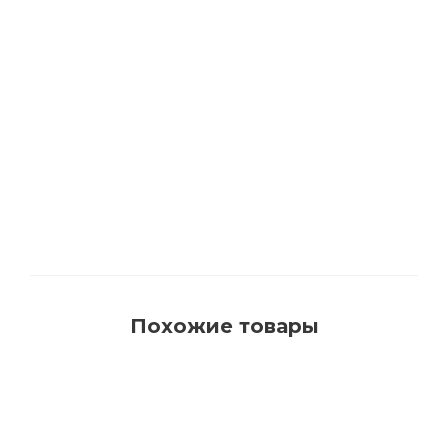
1540 Кисть для красок на водной основе с
синтетическим ворсом AquaProfi
Много
Похожие товары
РЕКОМЕНДУЕМ