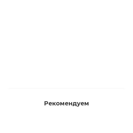
Акриловая матовая краска FAMA PAINT
HANDY
Много
Рекомендуем