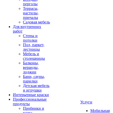
перголы
Террасы,
настилы,
причалы
Садовая мебель
Для внутренних
работ
Стены и
потолки
Пол, паркет,
лестницы
Мебель и
столешницы
Балконы,
веранды,
лоджии
Бани, сауны,
парилки
Детская мебель
и игрушки
Интерьерные краски
Профессиональные
Услуги
продукты
Пробники и
Мобильная
веера