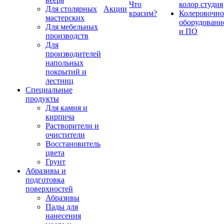
Что
колор студия
Для столярных
Акции
красим?
Колеровочно
мастерских
оборудовани
Для мебельных
и ПО
производств
Для
производителей
напольных
покрытий и
лестниц
Специальные
продукты
Для камня и
кирпича
Растворители и
очистители
Восстановитель
цвета
Грунт
Абразивы и
подготовка
поверхностей
Абразивы
Пады для
нанесения