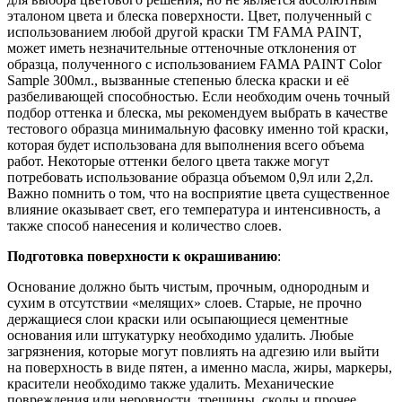
эталоном цвета и блеска поверхности. Цвет, полученный с
использованием любой другой краски ТМ FAMA PAINT,
может иметь незначительные оттеночные отклонения от
образца, полученного с использованием FAMA PAINT Color
Sample 300мл., вызванные степенью блеска краски и её
разбеливающей способностью. Если необходим очень точный
подбор оттенка и блеска, мы рекомендуем выбрать в качестве
тестового образца минимальную фасовку именно той краски,
которая будет использована для выполнения всего объема
работ. Некоторые оттенки белого цвета также могут
потребовать использование образца объемом 0,9л или 2,2л.
Важно помнить о том, что на восприятие цвета существенное
влияние оказывает свет, его температура и интенсивность, а
также способ нанесения и количество слоев.
Подготовка поверхности к окрашиванию
:
Основание должно быть чистым, прочным, однородным и
сухим в отсутствии «мелящих» слоев. Старые, не прочно
держащиеся слои краски или осыпающиеся цементные
основания или штукатурку необходимо удалить. Любые
загрязнения, которые могут повлиять на адгезию или выйти
на поверхность в виде пятен, а именно масла, жиры, маркеры,
красители необходимо также удалить. Механические
повреждения или неровности, трещины, сколы и прочее