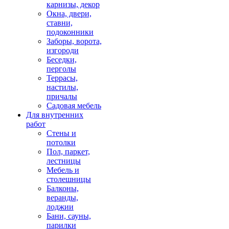
карнизы, декор
Окна, двери,
ставни,
подоконники
Заборы, ворота,
изгороди
Беседки,
перголы
Террасы,
настилы,
причалы
Садовая мебель
Для внутренних
работ
Стены и
потолки
Пол, паркет,
лестницы
Мебель и
столешницы
Балконы,
веранды,
лоджии
Бани, сауны,
парилки