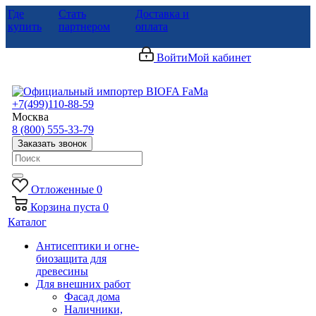
Где
Стать
Доставка и
купить
партнером
оплата
Войти
Мой кабинет
+7(499)110-88-59
Москва
8 (800) 555-33-79
Заказать звонок
Отложенные
0
Корзина
пуста
0
Каталог
Антисептики и огне-
биозащита для
древесины
Для внешних работ
Фасад дома
Наличники,