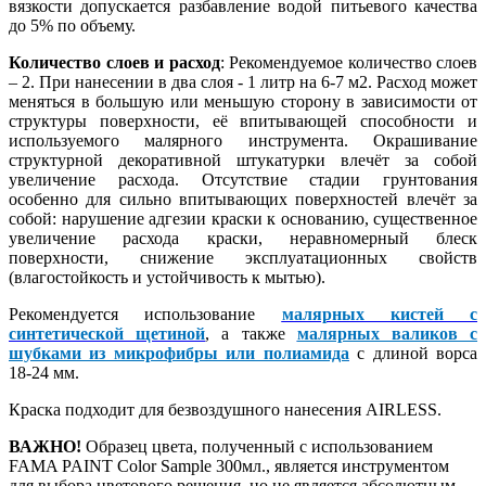
вязкости допускается разбавление водой питьевого качества
до 5% по объему.
Количество слоев и расход
: Рекомендуемое количество слоев
– 2. При нанесении в два слоя - 1 литр на 6-7 м2. Расход может
меняться в большую или меньшую сторону в зависимости от
структуры поверхности, её впитывающей способности и
используемого малярного инструмента. Окрашивание
структурной декоративной штукатурки влечёт за собой
увеличение расхода. Отсутствие стадии грунтования
особенно для сильно впитывающих поверхностей влечёт за
собой: нарушение адгезии краски к основанию, существенное
увеличение расхода краски, неравномерный блеск
поверхности, снижение эксплуатационных свойств
(влагостойкость и устойчивость к мытью).
Рекомендуется использование
малярных кистей с
синтетической щетиной
, а также
малярных валиков с
шубками из микрофибры или полиамида
с длиной ворса
18-24 мм.
Краска подходит для безвоздушного нанесения AIRLESS.
ВАЖНО!
Образец цвета, полученный с использованием
FAMA PAINT Color Sample 300мл., является инструментом
для выбора цветового решения, но не является абсолютным