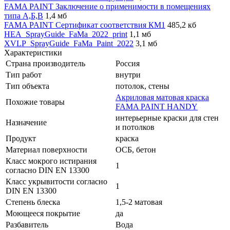
FAMA PAINT Заключение о применимости в помещениях
типа А,Б,В
1,4 мб
FAMA PAINT Сертификат соответствия КМ1
485,2 кб
HEA_SprayGuide_FaMa_2022_print
1,1 мб
XVLP_SprayGuide_FaMa_Paint_2022
3,1 мб
Характеристики
Страна производитель
Россия
Тип работ
внутри
Тип объекта
потолок, стены
Акриловая матовая краска
Похожие товары
FAMA PAINT HANDY
интерьерные краски для стен
Назначение
и потолков
Продукт
краска
Материал поверхности
ОСБ, бетон
Класс мокрого истирания
1
согласно DIN EN 13300
Класс укрывитости согласно
1
DIN EN 13300
Степень блеска
1,5-2 матовая
Моющееся покрытие
да
Разбавитель
Вода