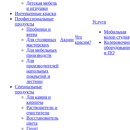
Детская мебель
и игрушки
Интерьерные краски
Профессиональные
Услуги
продукты
Пробники и
Мобильная
веера
Что
колор студия
Для столярных
Акции
красим?
Колеровочно
мастерских
оборудовани
Для мебельных
и ПО
производств
Для
производителей
напольных
покрытий и
лестниц
Специальные
продукты
Для камня и
кирпича
Растворители и
очистители
Восстановитель
цвета
Грунт