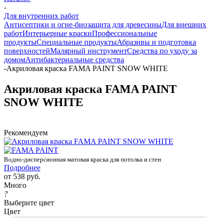
-
Для внутренних работ
Антисептики и огне-биозащита для древесины
Для внешних
работ
Интерьерные краски
Профессиональные
продукты
Специальные продукты
Абразивы и подготовка
поверхностей
Малярный инструмент
Средства по уходу за
домом
Антибактериальные средства
-
Акриловая краска FAMA PAINT SNOW WHITE
Акриловая краска FAMA PAINT
SNOW WHITE
Рекомендуем
Водно-дисперсионная матовая краска для потолка и стен
Подробнее
от
538 руб.
Много
?
Выберите цвет
Цвет