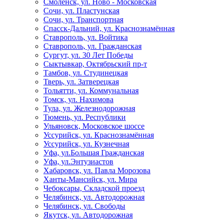
Смоленск, ул. Ново - Московская
Сочи, ул. Пластунская
Сочи, ул. Транспортная
Спасск-Дальний, ул. Краснознамённая
Ставрополь, ул. Войтика
Ставрополь, ул. Гражданская
Сургут, ул. 30 Лет Победы
Сыктывкар, Октябрьский пр-т
Тамбов, ул. Студинецкая
Тверь, ул. Затверецкая
Тольятти, ул. Коммунальная
Томск, ул. Нахимова
Тула, ул. Железнодорожная
Тюмень, ул. Республики
Ульяновск, Московское шоссе
Уссурийск, ул. Краснознамённая
Уссурийск, ул. Кузнечная
Уфа, ул.Большая Гражданская
Уфа, ул.Энтузиастов
Хабаровск, ул. Павла Морозова
Ханты-Мансийск, ул. Мира
Чебоксары, Складской проезд
Челябинск, ул. Автодорожная
Челябинск, ул. Свободы
Якутск, ул. Автодорожная