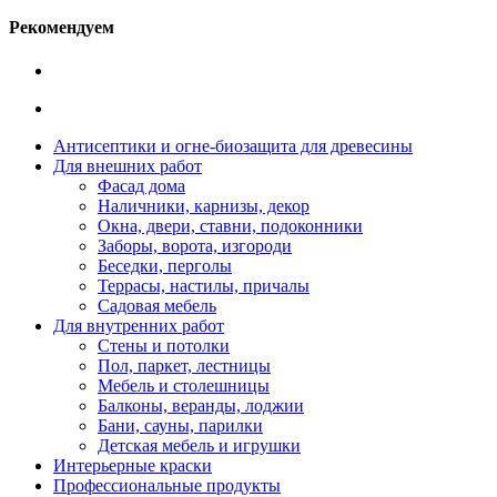
Рекомендуем
Антисептики и огне-биозащита для древесины
Для внешних работ
Фасад дома
Наличники, карнизы, декор
Окна, двери, ставни, подоконники
Заборы, ворота, изгороди
Беседки, перголы
Террасы, настилы, причалы
Садовая мебель
Для внутренних работ
Стены и потолки
Пол, паркет, лестницы
Мебель и столешницы
Балконы, веранды, лоджии
Бани, сауны, парилки
Детская мебель и игрушки
Интерьерные краски
Профессиональные продукты