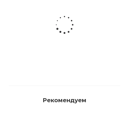
Акриловая матовая краска FAMA PAINT
HANDY
Много
Рекомендуем