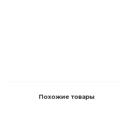
1540 Кисть для красок на водной основе с
синтетическим ворсом AquaProfi
Много
Похожие товары
РЕКОМЕНДУЕМ