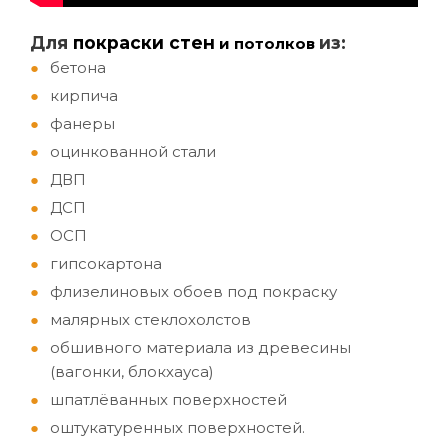
Д
ля
покраски стен
из:
и потолков
бетона
кирпича
фанеры
оцинкованной стали
ДВП
ДСП
ОСП
гипсокартона
флизелиновых обоев под покраску
малярных стеклохолстов
обшивного материала из древесины
(вагонки, блокхауса)
шпатлёванных поверхностей
оштукатуренных поверхностей.