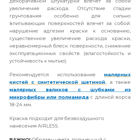
декоративной штукатурки влечёт за собой
увеличение расхода. Отсутствие стадии
грунтования особенно для сильно
впитывающих поверхностей влечёт за собой:
нарушение адгезии краски к основанию,
существенное увеличение расхода краски,
неравномерный блеск поверхности, снижение
эксплуатационных свойств (влагостойкость и
устойчивость к мытью).
Рекомендуется использование
малярных
кистей с синтетической щетиной
, а также
малярных валиков с шубками из
микрофибры или полиамида
с длиной ворса
18-24 мм.
Краска подходит для безвоздушного
нанесения AIRLESS.
ВАЖНО!
Образец цвета, полученный с