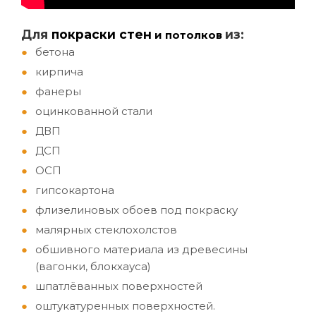
Д
ля
покраски стен
из:
и потолков
бетона
кирпича
фанеры
оцинкованной стали
ДВП
ДСП
ОСП
гипсокартона
флизелиновых обоев под покраску
малярных стеклохолстов
обшивного материала из древесины
(вагонки, блокхауса)
шпатлёванных поверхностей
оштукатуренных поверхностей.