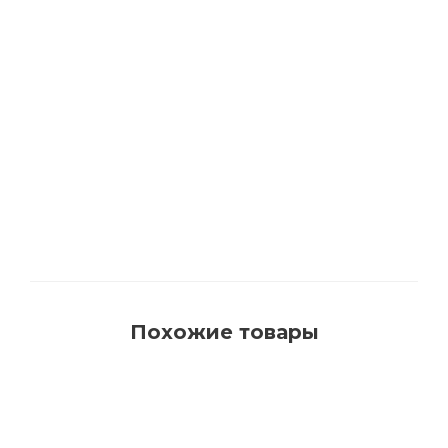
1540 Кисть для красок на водной основе с
синтетическим ворсом AquaProfi
Много
Похожие товары
РЕКОМЕНДУЕМ