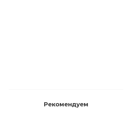
Акриловая матовая краска FAMA PAINT
HANDY
Много
Рекомендуем