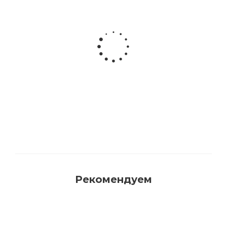
Акриловая матовая краска FAMA PAINT
HANDY
Много
Рекомендуем