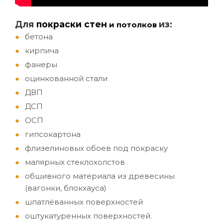
Д
ля
покраски стен
из:
и потолков
бетона
кирпича
фанеры
оцинкованной стали
ДВП
ДСП
ОСП
гипсокартона
флизелиновых обоев под покраску
малярных стеклохолстов
обшивного материала из древесины
(вагонки, блокхауса)
шпатлёванных поверхностей
оштукатуренных поверхностей.