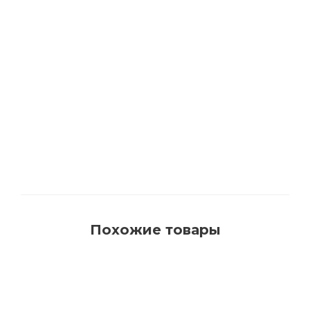
1540 Кисть для красок на водной основе с
синтетическим ворсом AquaProfi
Много
Похожие товары
РЕКОМЕНДУЕМ