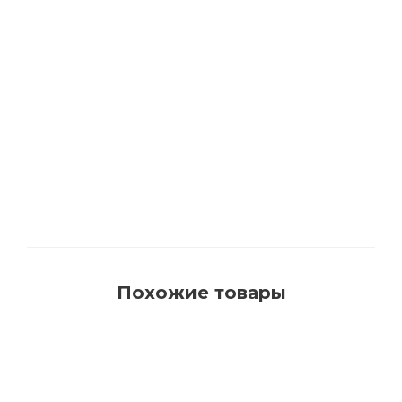
1540 Кисть для красок на водной основе с
синтетическим ворсом AquaProfi
Много
Похожие товары
РЕКОМЕНДУЕМ