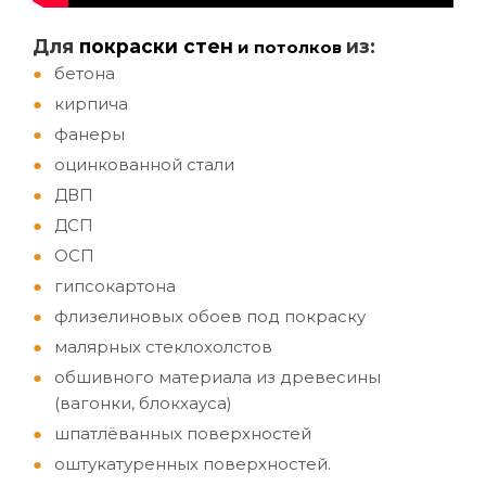
Д
ля
покраски стен
из:
и потолков
бетона
кирпича
фанеры
оцинкованной стали
ДВП
ДСП
ОСП
гипсокартона
флизелиновых обоев под покраску
малярных стеклохолстов
обшивного материала из древесины
(вагонки, блокхауса)
шпатлёванных поверхностей
оштукатуренных поверхностей.