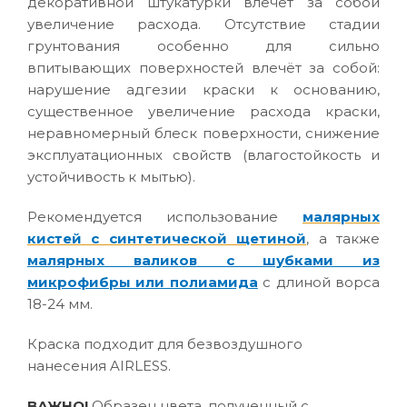
декоративной штукатурки влечёт за собой
увеличение расхода. Отсутствие стадии
грунтования особенно для сильно
впитывающих поверхностей влечёт за собой:
нарушение адгезии краски к основанию,
существенное увеличение расхода краски,
неравномерный блеск поверхности, снижение
эксплуатационных свойств (влагостойкость и
устойчивость к мытью).
Рекомендуется использование
малярных
кистей с синтетической щетиной
, а также
малярных валиков с шубками из
микрофибры или полиамида
с длиной ворса
18-24 мм.
Краска подходит для безвоздушного
нанесения AIRLESS.
ВАЖНО!
Образец цвета, полученный с