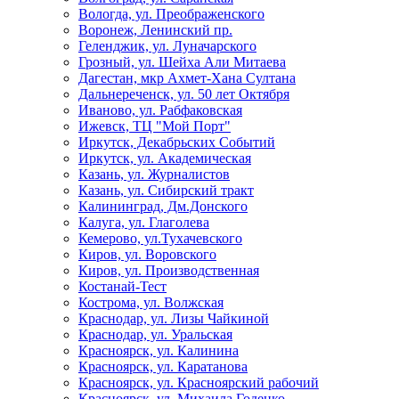
Вологда, ул. Преображенского
Воронеж, Ленинский пр.
Геленджик, ул. Луначарского
Грозный, ул. Шейха Али Митаева
Дагестан, мкр Ахмет-Хана Султана
Дальнереченск, ул. 50 лет Октября
Иваново, ул. Рабфаковская
Ижевск, ТЦ "Мой Порт"
Иркутск, Декабрьских Событий
Иркутск, ул. Академическая
Казань, ул. Журналистов
Казань, ул. Сибирский тракт
Калининград, Дм.Донского
Калуга, ул. Глаголева
Кемерово, ул.Тухачевского
Киров, ул. Воровского
Киров, ул. Производственная
Костанай-Тест
Кострома, ул. Волжская
Краснодар, ул. Лизы Чайкиной
Краснодар, ул. Уральская
Красноярск, ул. Калинина
Красноярск, ул. Каратанова
Красноярск, ул. Красноярский рабочий
Красноярск, ул. Михаила Годенко