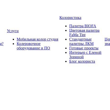
Колористика
Палитра BIOFA
Цветовая палитра
Услуги
FaMa Tint
Мобильная колор студия
Стандартные
Це
м?
Колеровочное
палитры ЛКМ
зн
оборудование и ПО
Готовые проекты
Интерьер с Еленой
Зориной
Блог колориста