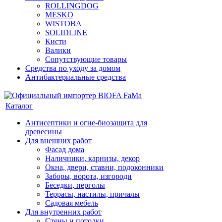
ROLLINGDOG
MESKO
WISTOBA
SOLIDLINE
Кисти
Валики
Сопутствующие товары
Средства по уходу за домом
Антибактериальные средства
Каталог
Антисептики и огне-биозащита для
древесины
Для внешних работ
Фасад дома
Наличники, карнизы, декор
Окна, двери, ставни, подоконники
Заборы, ворота, изгороди
Беседки, перголы
Террасы, настилы, причалы
Садовая мебель
Для внутренних работ
Стены и потолки