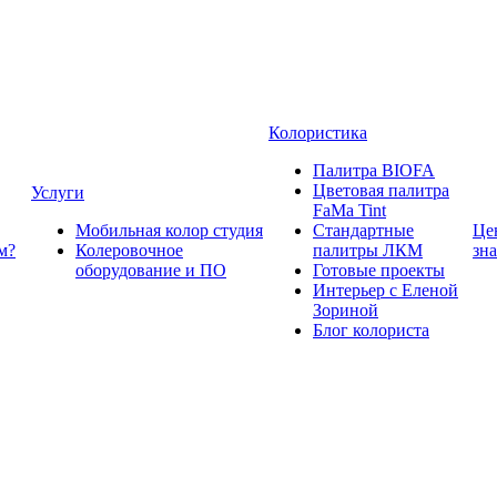
Колористика
Палитра BIOFA
Цветовая палитра
Услуги
FaMa Tint
Мобильная колор студия
Стандартные
Це
м?
Колеровочное
палитры ЛКМ
зн
оборудование и ПО
Готовые проекты
Интерьер с Еленой
Зориной
Блог колориста