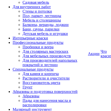
Садовая мебель
Для внутренних работ
Стены и потолки
Пол, паркет, лестницы
Мебель и столешницы
Балконы, веранды, лоджии
Бани, сауны, парилки
Детская мебель и игрушки
Интерьерные краски
Профессиональные продукты
Пробники и веера
Для столярных мастерских
Что
Акции
Для мебельных производств
краси
Для производителей напольных
покрытий и лестниц
Специальные продукты
Для камня и кирпича
Растворители и очистители
Восстановитель цвета
Грунт
Абразивы и подготовка поверхностей
Абразивы
Пады для нанесения масла и
располировки
Малярный инструмент