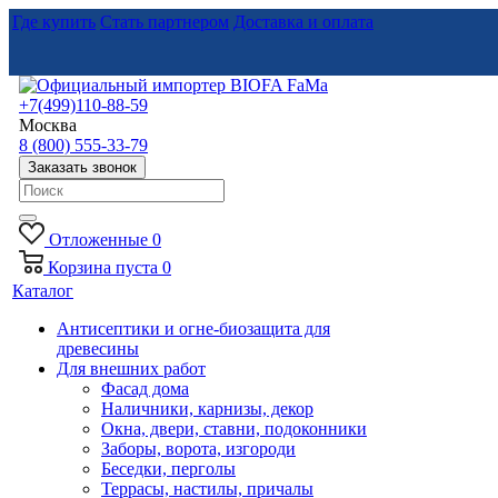
Где купить
Стать партнером
Доставка и оплата
+7(499)110-88-59
Москва
8 (800) 555-33-79
Заказать звонок
Отложенные
0
Корзина
пуста
0
Каталог
Антисептики и огне-биозащита для
древесины
Для внешних работ
Фасад дома
Наличники, карнизы, декор
Окна, двери, ставни, подоконники
Заборы, ворота, изгороди
Беседки, перголы
Террасы, настилы, причалы