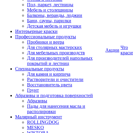
Пол, паркет, лестницы
Мебель и столешницы
Балконы, веранды, лоджии
Бани, сауны, парилки
Детская мебель и игрушки
Интерьерные краски
Профессиональные продукты
Пробники и веера
Для столярных мастерских
Что
Акции
Для мебельных производств
краси
Для производителей напольных
покрытий и лестниц
Специальные продукты
Для камня и кирпича
Растворители и очистители
Восстановитель цвета
Грунт
Абразивы и подготовка поверхностей
Абразивы
Пады для нанесения масла и
располировки
Малярный инструмент
ROLLINGDOG
MESKO
WISTOBA