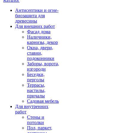
Каталог
Антисептики и огне-
биозащита для
древесины
Для внешних работ
Фасад дома
Наличники,
карнизы, декор
Окна, двери,
ставни,
подоконники
Заборы, ворота,
изгороди
Беседки,
перголы
Террасы,
настилы,
причалы
Садовая мебель
Для внутренних
работ
Стены и
потолки
Пол, паркет,