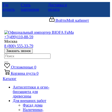
Где
Стать
Доставка и
купить
партнером
оплата
Войти
Мой кабинет
+7(499)110-88-59
Москва
8 (800) 555-33-79
Заказать звонок
Отложенные
0
Корзина
пуста
0
Каталог
Антисептики и огне-
биозащита для
древесины
Для внешних работ
Фасад дома
Наличники,