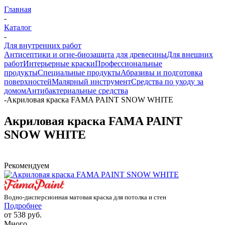
Главная
-
Каталог
-
Для внутренних работ
Антисептики и огне-биозащита для древесины
Для внешних
работ
Интерьерные краски
Профессиональные
продукты
Специальные продукты
Абразивы и подготовка
поверхностей
Малярный инструмент
Средства по уходу за
домом
Антибактериальные средства
-
Акриловая краска FAMA PAINT SNOW WHITE
Акриловая краска FAMA PAINT
SNOW WHITE
Рекомендуем
Водно-дисперсионная матовая краска для потолка и стен
Подробнее
от
538 руб.
Много