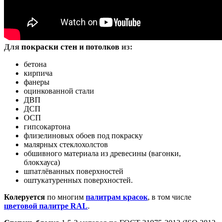
Д
ля
покраски стен
из:
и потолков
бетона
кирпича
фанеры
оцинкованной стали
ДВП
ДСП
ОСП
гипсокартона
флизелиновых обоев под покраску
малярных стеклохолстов
обшивного материала из древесины (вагонки,
блокхауса)
шпатлёванных поверхностей
оштукатуренных поверхностей.
Колеруется
по многим
палитрам красок
, в том числе
цветовой палитре RAL
.