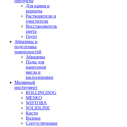
продукты
Для камня и
кирпича
Растворители и
очистители
Восстановитель
цвета
Грунт
Абразивы и
подготовка
поверхностей
Абразивы
Пады для
нанесения
масла и
располировки
Малярный
инструмент
ROLLINGDOG
MESKO
WISTOBA
SOLIDLINE
Кисти
Валики
Сопутствующие