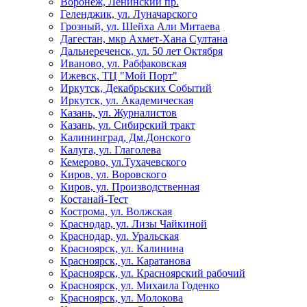
Воронеж, Ленинский пр.
Геленджик, ул. Луначарского
Грозный, ул. Шейха Али Митаева
Дагестан, мкр Ахмет-Хана Султана
Дальнереченск, ул. 50 лет Октября
Иваново, ул. Рабфаковская
Ижевск, ТЦ "Мой Порт"
Иркутск, Декабрьских Событий
Иркутск, ул. Академическая
Казань, ул. Журналистов
Казань, ул. Сибирский тракт
Калининград, Дм.Донского
Калуга, ул. Глаголева
Кемерово, ул.Тухачевского
Киров, ул. Воровского
Киров, ул. Производственная
Костанай-Тест
Кострома, ул. Волжская
Краснодар, ул. Лизы Чайкиной
Краснодар, ул. Уральская
Красноярск, ул. Калинина
Красноярск, ул. Каратанова
Красноярск, ул. Красноярский рабочий
Красноярск, ул. Михаила Годенко
Красноярск, ул. Молокова