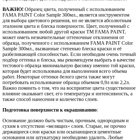
ВАЖНО!
Образец цвета, полученный с использованием
FAMA PAINT Color Sample 300мл., является инструментом
для выбора цветового решения, но не является абсолютным
эталоном цвета и блеска поверхности. Цвет, полученный с
использованием любой другой краски ТМ FAMA PAINT,
может иметь незначительные оттеночные отклонения от
образца, полученного с использованием FAMA PAINT Color
Sample 300мл., вызванные степенью блеска краски и её
разбеливающей способностью. Если необходим очень точный
подбор оттенка и блеска, мы рекомендуем выбрать в качестве
тестового образца минимальную фасовку именно той краски,
которая будет использована для выполнения всего объема
работ. Некоторые оттенки белого цвета также могут
потребовать использование образца объемом 0,9л или 2,2л.
Важно помнить о том, что на восприятие цвета существенное
влияние оказывает свет, его температура и интенсивность, а
также способ нанесения и количество слоев.
Подготовка поверхности к окрашиванию
:
Основание должно быть чистым, прочным, однородным и
сухим в отсутствии «мелящих» слоев. Старые, не прочно
держащиеся слои краски или осыпающиеся цементные
основания или штукатурку необходимо удалить. Любые