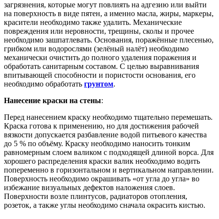
загрязнения, которые могут повлиять на адгезию или выйти
на поверхность в виде пятен, а именно масла, жиры, маркеры,
красители необходимо также удалить. Механические
повреждения или неровности, трещины, сколы и прочее
необходимо зашпатлевать. Основания, поражённые плесенью,
грибком или водорослями (зелёный налёт) необходимо
механически очистить до полного удаления поражения и
обработать санитарным составом. С целью выравнивания
впитывающей способности и пористости основания, его
необходимо обработать
грунтом
.
Нанесение краски на стены
:
Перед нанесением краску необходимо тщательно перемешать.
Краска готова к применению, но для достижения рабочей
вязкости допускается разбавление водой питьевого качества
до 5 % по объёму. Краску необходимо наносить тонким
равномерным слоем валиком с подходящей длиной ворса. Для
хорошего распределения краски валик необходимо водить
попеременно в горизонтальном и вертикальном направлении.
Поверхность необходимо окрашивать «от угла до угла» во
избежание визуальных дефектов наложения слоев.
Поверхности возле плинтусов, радиаторов отопления,
розеток, а также углы необходимо сначала окрасить кистью.