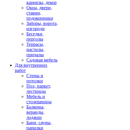
карнизы, декор
Окна, двери,
ставни,
подоконники
Заборы, ворота,
изгороди
Беседки,
перголы
Террасы,
настилы,
причалы
Садовая мебель
Для внутренних
работ
Стены и
потолки
Пол, паркет,
лестницы
Мебель и
столешницы
Балконы,
веранды,
лоджии
Бани, сауны,
парилки