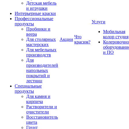
Детская мебель
и игрушки
Интерьерные краски
Профессиональные
Услуги
продукты
Пробники и
Мобильная
веера
Что
колор студия
Для столярных
Акции
красим?
Колеровочно
мастерских
оборудовани
Для мебельных
и ПО
производств
Для
производителей
напольных
покрытий и
лестниц
Специальные
продукты
Для камня и
кирпича
Растворители и
очистители
Восстановитель
цвета
Грунт