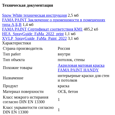
Техническая документация
Snow White техническая инструкция
2,5 мб
FAMA PAINT Заключение о применимости в помещениях
типа А,Б,В
1,4 мб
FAMA PAINT Сертификат соответствия КМ1
485,2 кб
HEA_SprayGuide_FaMa_2022_print
1,1 мб
XVLP_SprayGuide_FaMa_Paint_2022
3,1 мб
Характеристики
Страна производитель
Россия
Тип работ
внутри
Тип объекта
потолок, стены
Акриловая матовая краска
Похожие товары
FAMA PAINT HANDY
интерьерные краски для стен
Назначение
и потолков
Продукт
краска
Материал поверхности
ОСБ, бетон
Класс мокрого истирания
1
согласно DIN EN 13300
Класс укрывитости согласно
1
DIN EN 13300