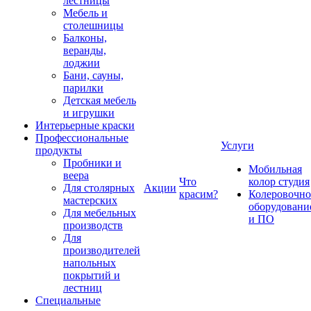
лестницы
Мебель и
столешницы
Балконы,
веранды,
лоджии
Бани, сауны,
парилки
Детская мебель
и игрушки
Интерьерные краски
Профессиональные
Услуги
продукты
Пробники и
Мобильная
веера
Что
колор студия
Для столярных
Акции
красим?
Колеровочно
мастерских
оборудовани
Для мебельных
и ПО
производств
Для
производителей
напольных
покрытий и
лестниц
Специальные