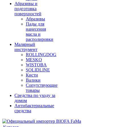
Абразивы и
подготовка
поверхностей
Абразивы
Пады для
нанесения
масла и
располировки
Малярный
инструмент
ROLLINGDOG
MESKO
WISTOBA
SOLIDLINE
Кисти
Валики
Сопутствующие
товары
Средства по уходу за
домом
Антибактериальные
средства