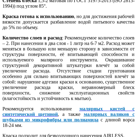
Степень блеска
1,5-2 матовая по ГОСТ 31975-2013 (ISO 2813-
1994)) под углом 85°.
Краска готова к использованию
, но для достижения рабочей
вязкости допускается разбавление водой питьевого качества
до 5% по объему.
Количество слоев и расход
: Рекомендуемое количество слоев
– 2. При нанесении в два слоя - 1 литр на 6-7 м2. Расход может
меняться в большую или меньшую сторону в зависимости от
структуры поверхности, её впитывающей способности и
используемого малярного инструмента. Окрашивание
структурной декоративной штукатурки влечёт за собой
увеличение расхода. Отсутствие стадии грунтования
особенно для сильно впитывающих поверхностей влечёт за
собой: нарушение адгезии краски к основанию, существенное
увеличение расхода краски, неравномерный блеск
поверхности, снижение эксплуатационных свойств
(влагостойкость и устойчивость к мытью).
Рекомендуется использование
малярных кистей с
синтетической щетиной
, а также
малярных валиков с
шубками из микрофибры или полиамида
с длиной ворса
18-24 мм.
Краска подходит для безвоздушного нанесения AIRLESS.