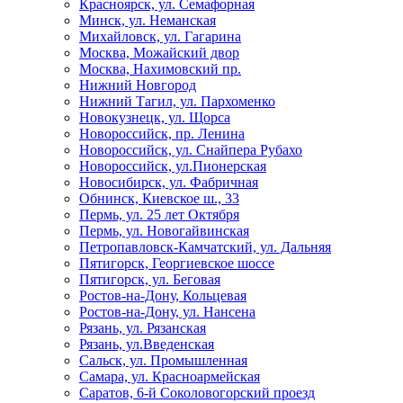
Красноярск, ул. Семафорная
Минск, ул. Неманская
Михайловск, ул. Гагарина
Москва, Можайский двор
Москва, Нахимовский пр.
Нижний Новгород
Нижний Тагил, ул. Пархоменко
Новокузнецк, ул. Щорса
Новороссийск, пр. Ленина
Новороссийск, ул. Снайпера Рубахо
Новороссийск, ул.Пионерская
Новосибирск, ул. Фабричная
Обнинск, Киевское ш., 33
Пермь, ул. 25 лет Октября
Пермь, ул. Новогайвинская
Петропавловск-Камчатский, ул. Дальняя
Пятигорск, Георгиевское шоссе
Пятигорск, ул. Беговая
Ростов-на-Дону, Кольцевая
Ростов-на-Дону, ул. Нансена
Рязань, ул. Рязанская
Рязань, ул.Введенская
Сальск, ул. Промышленная
Самара, ул. Красноармейская
Саратов, 6-й Соколовогорский проезд