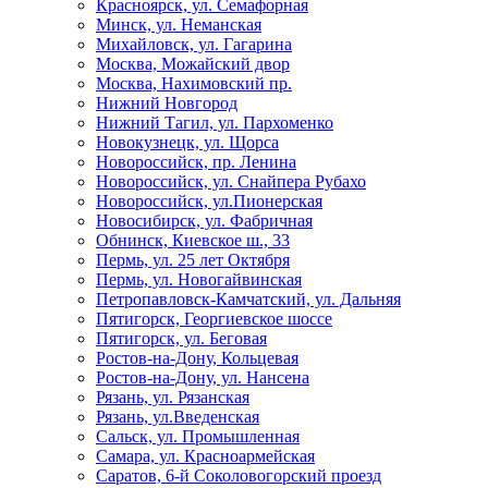
Красноярск, ул. Семафорная
Минск, ул. Неманская
Михайловск, ул. Гагарина
Москва, Можайский двор
Москва, Нахимовский пр.
Нижний Новгород
Нижний Тагил, ул. Пархоменко
Новокузнецк, ул. Щорса
Новороссийск, пр. Ленина
Новороссийск, ул. Снайпера Рубахо
Новороссийск, ул.Пионерская
Новосибирск, ул. Фабричная
Обнинск, Киевское ш., 33
Пермь, ул. 25 лет Октября
Пермь, ул. Новогайвинская
Петропавловск-Камчатский, ул. Дальняя
Пятигорск, Георгиевское шоссе
Пятигорск, ул. Беговая
Ростов-на-Дону, Кольцевая
Ростов-на-Дону, ул. Нансена
Рязань, ул. Рязанская
Рязань, ул.Введенская
Сальск, ул. Промышленная
Самара, ул. Красноармейская
Саратов, 6-й Соколовогорский проезд