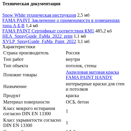
Техническая документация
Snow White техническая инструкция
2,5 мб
FAMA PAINT Заключение о применимости в помещениях
типа А,Б,В
1,4 мб
FAMA PAINT Сертификат соответствия КМ1
485,2 кб
HEA_SprayGuide_FaMa_2022_print
1,1 мб
XVLP_SprayGuide_FaMa_Paint_2022
3,1 мб
Характеристики
Страна производитель
Россия
Тип работ
внутри
Тип объекта
потолок, стены
Акриловая матовая краска
Похожие товары
FAMA PAINT HANDY
интерьерные краски для стен
Назначение
и потолков
Продукт
краска
Материал поверхности
ОСБ, бетон
Класс мокрого истирания
1
согласно DIN EN 13300
Класс укрывитости согласно
1
DIN EN 13300