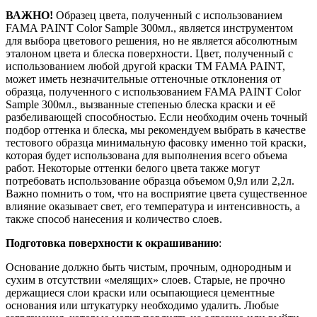
ВАЖНО!
Образец цвета, полученный с использованием
FAMA PAINT Color Sample 300мл., является инструментом
для выбора цветового решения, но не является абсолютным
эталоном цвета и блеска поверхности. Цвет, полученный с
использованием любой другой краски ТМ FAMA PAINT,
может иметь незначительные оттеночные отклонения от
образца, полученного с использованием FAMA PAINT Color
Sample 300мл., вызванные степенью блеска краски и её
разбеливающей способностью. Если необходим очень точный
подбор оттенка и блеска, мы рекомендуем выбрать в качестве
тестового образца минимальную фасовку именно той краски,
которая будет использована для выполнения всего объема
работ. Некоторые оттенки белого цвета также могут
потребовать использование образца объемом 0,9л или 2,2л.
Важно помнить о том, что на восприятие цвета существенное
влияние оказывает свет, его температура и интенсивность, а
также способ нанесения и количество слоев.
Подготовка поверхности к окрашиванию
:
Основание должно быть чистым, прочным, однородным и
сухим в отсутствии «мелящих» слоев. Старые, не прочно
держащиеся слои краски или осыпающиеся цементные
основания или штукатурку необходимо удалить. Любые