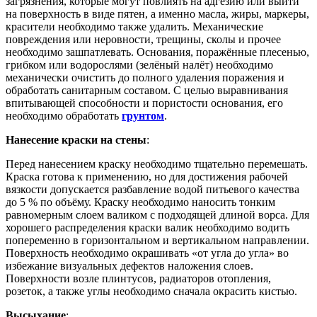
загрязнения, которые могут повлиять на адгезию или выйти
на поверхность в виде пятен, а именно масла, жиры, маркеры,
красители необходимо также удалить. Механические
повреждения или неровности, трещины, сколы и прочее
необходимо зашпатлевать. Основания, поражённые плесенью,
грибком или водорослями (зелёный налёт) необходимо
механически очистить до полного удаления поражения и
обработать санитарным составом. С целью выравнивания
впитывающей способности и пористости основания, его
необходимо обработать
грунтом
.
Нанесение краски на стены
:
Перед нанесением краску необходимо тщательно перемешать.
Краска готова к применению, но для достижения рабочей
вязкости допускается разбавление водой питьевого качества
до 5 % по объёму. Краску необходимо наносить тонким
равномерным слоем валиком с подходящей длиной ворса. Для
хорошего распределения краски валик необходимо водить
попеременно в горизонтальном и вертикальном направлении.
Поверхность необходимо окрашивать «от угла до угла» во
избежание визуальных дефектов наложения слоев.
Поверхности возле плинтусов, радиаторов отопления,
розеток, а также углы необходимо сначала окрасить кистью.
Высыхание
: