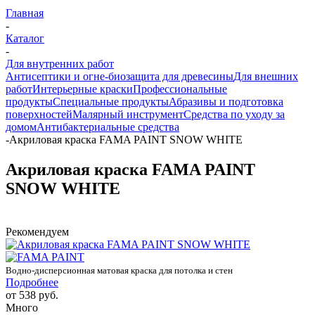
Главная
-
Каталог
-
Для внутренних работ
Антисептики и огне-биозащита для древесины
Для внешних
работ
Интерьерные краски
Профессиональные
продукты
Специальные продукты
Абразивы и подготовка
поверхностей
Малярный инструмент
Средства по уходу за
домом
Антибактериальные средства
-
Акриловая краска FAMA PAINT SNOW WHITE
Акриловая краска FAMA PAINT
SNOW WHITE
Рекомендуем
Водно-дисперсионная матовая краска для потолка и стен
Подробнее
от
538 руб.
Много