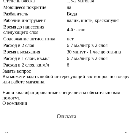
Степень блеска
1,5-2 матовая
Моющееся покрытие
да
Разбавитель
Вода
Рабочий инструмент
валик, кисть, краскопульт
Время до нанесения
4-6 часов
следующего слоя
Содержание антисептика
нет
Расход в 2 слоя
6-7 м2/литр в 2 слоя
Время высыхания
30 минут - 1 час до отлипа
Расход в 1 слой, кв.м/л
6-7 м2/литр в 2 слоя
Расход в 2 слоя, кв.м/л
6
Задать вопрос
Вы можете задать любой интересующий вас вопрос по товару
или работе магазина.
Наши квалифицированные специалисты обязательно вам
помогут.
О компании
Оплата