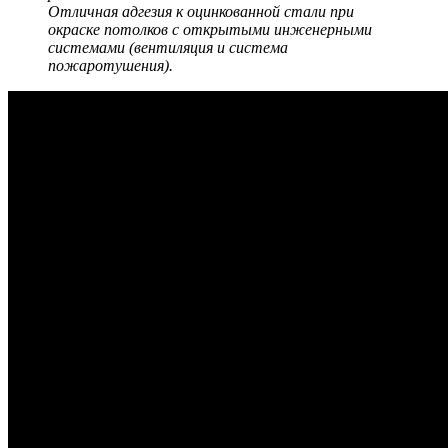
Отличная адгезия к оцинкованной стали при
окраске потолков с открытыми инженерными
системами (вентиляция и система
пожаротушения).