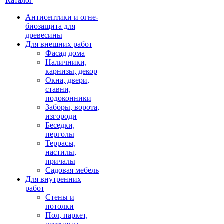
Каталог
Антисептики и огне-
биозащита для
древесины
Для внешних работ
Фасад дома
Наличники,
карнизы, декор
Окна, двери,
ставни,
подоконники
Заборы, ворота,
изгороди
Беседки,
перголы
Террасы,
настилы,
причалы
Садовая мебель
Для внутренних
работ
Стены и
потолки
Пол, паркет,