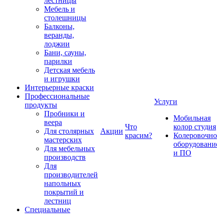
лестницы
Мебель и
столешницы
Балконы,
веранды,
лоджии
Бани, сауны,
парилки
Детская мебель
и игрушки
Интерьерные краски
Профессиональные
Услуги
продукты
Пробники и
Мобильная
веера
Что
колор студия
Для столярных
Акции
красим?
Колеровочно
мастерских
оборудовани
Для мебельных
и ПО
производств
Для
производителей
напольных
покрытий и
лестниц
Специальные