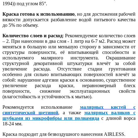
1994)) под углом 85°.
Краска готова к использованию
, но для достижения рабочей
вязкости допускается разбавление водой питьевого качества
до 5% по объему.
Количество слоев и расход
: Рекомендуемое количество слоев
– 2. При нанесении в два слоя - 1 литр на 6-7 м2. Расход может
меняться в большую или меньшую сторону в зависимости от
структуры поверхности, её впитывающей способности и
используемого малярного инструмента. Окрашивание
структурной декоративной штукатурки влечёт за собой
увеличение расхода. Отсутствие стадии грунтования
особенно для сильно впитывающих поверхностей влечёт за
собой: нарушение адгезии краски к основанию, существенное
увеличение расхода краски, неравномерный блеск
поверхности, снижение эксплуатационных свойств
(влагостойкость и устойчивость к мытью).
Рекомендуется использование
малярных кистей с
синтетической щетиной
, а также
малярных валиков с
шубками из микрофибры или полиамида
с длиной ворса
18-24 мм.
Краска подходит для безвоздушного нанесения AIRLESS.