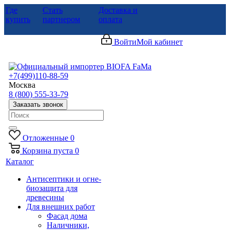
Где
Стать
Доставка и
купить
партнером
оплата
Войти
Мой кабинет
+7(499)110-88-59
Москва
8 (800) 555-33-79
Заказать звонок
Отложенные
0
Корзина
пуста
0
Каталог
Антисептики и огне-
биозащита для
древесины
Для внешних работ
Фасад дома
Наличники,