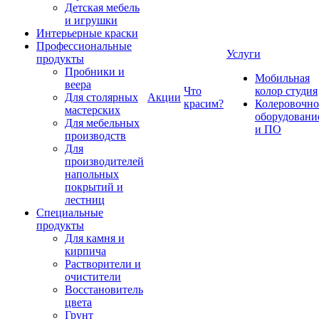
Детская мебель
и игрушки
Интерьерные краски
Профессиональные
Услуги
продукты
Пробники и
Мобильная
веера
Что
колор студия
Для столярных
Акции
красим?
Колеровочно
мастерских
оборудовани
Для мебельных
и ПО
производств
Для
производителей
напольных
покрытий и
лестниц
Специальные
продукты
Для камня и
кирпича
Растворители и
очистители
Восстановитель
цвета
Грунт