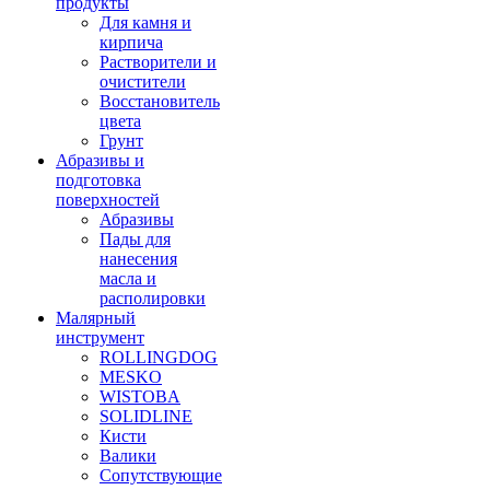
продукты
Для камня и
кирпича
Растворители и
очистители
Восстановитель
цвета
Грунт
Абразивы и
подготовка
поверхностей
Абразивы
Пады для
нанесения
масла и
располировки
Малярный
инструмент
ROLLINGDOG
MESKO
WISTOBA
SOLIDLINE
Кисти
Валики
Сопутствующие