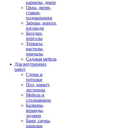
карнизы, декор
Окна, двери,
ставни,
подоконники
Заборы, ворота,
изгороди
Беседки,
перголы
Террасы,
настилы,
причалы
Садовая мебель
Для внутренних
работ
Стены и
потолки
Пол, паркет,
лестницы
Мебель и
столешницы
Балконы,
веранды,
лоджии
Бани, сауны,
парилки