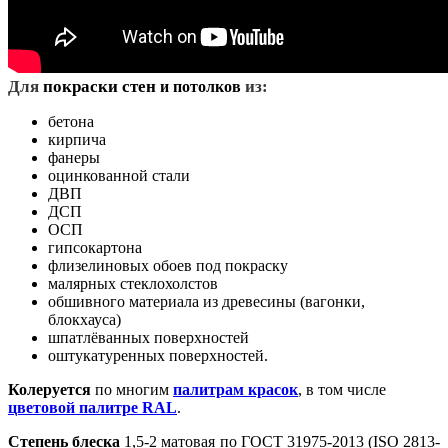
Д
ля
покраски стен
из:
и потолков
бетона
кирпича
фанеры
оцинкованной стали
ДВП
ДСП
ОСП
гипсокартона
флизелиновых обоев под покраску
малярных стеклохолстов
обшивного материала из древесины (вагонки,
блокхауса)
шпатлёванных поверхностей
оштукатуренных поверхностей.
Колеруется
по многим
палитрам красок
, в том числе
цветовой палитре RAL
.
Степень блеска
1,5-2 матовая по ГОСТ 31975-2013 (ISO 2813-