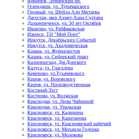
Воронеж, Ленинский пр.
Геленджик, ул. Луначарского
Грозный, ул. Шейха Али Митаева
Дагестан, мкр Ахмет-Хана Султана
Дальнереченск, ул. 50 лет Октября
Иваново, ул. Рабфаковская
Ижевск, ТЦ "Мой Порт"
Иркутск, Декабрьских Событий
Иркутск, ул. Академическая
Казань, ул. Журналистов
Казань, ул. Сибирский тракт
Калининград, Дм.Донского
Калуга, ул. Глаголева
Кемерово, ул.Тухачевского
Киров, ул. Воровского
Киров, ул. Производственная
Костанай-Тест
Кострома, ул. Волжская
Краснодар, ул. Лизы Чайкиной
Краснодар, ул. Уральская
Красноярск, ул. Калинина
Красноярск, ул. Каратанова
Красноярск, ул. Красноярский рабочий
Красноярск, ул. Михаила Годенко
Красноярск, ул. Молокова