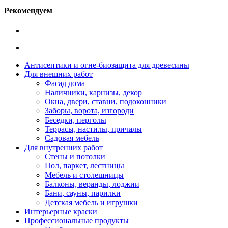
Рекомендуем
Антисептики и огне-биозащита для древесины
Для внешних работ
Фасад дома
Наличники, карнизы, декор
Окна, двери, ставни, подоконники
Заборы, ворота, изгороди
Беседки, перголы
Террасы, настилы, причалы
Садовая мебель
Для внутренних работ
Стены и потолки
Пол, паркет, лестницы
Мебель и столешницы
Балконы, веранды, лоджии
Бани, сауны, парилки
Детская мебель и игрушки
Интерьерные краски
Профессиональные продукты