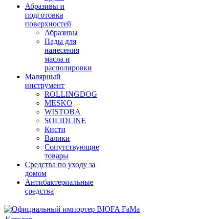
Абразивы и
подготовка
поверхностей
Абразивы
Пады для
нанесения
масла и
располировки
Малярный
инструмент
ROLLINGDOG
MESKO
WISTOBA
SOLIDLINE
Кисти
Валики
Сопутствующие
товары
Средства по уходу за
домом
Антибактериальные
средства