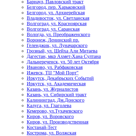
Барнаул, Павловский тракт
Белгород, пер. Харьковский
Белгород, ул. Архиерейская
Владивосток, ул. Светланская
Волгоград, ул. Красноярская
Волгоград, ул. Саранская
Вологда, ул. Преображенского
Воронеж, Ленинский пр.
Геленджик, ул. Луначарского
Грозный, ул. Шейха Али Митаева
Дагестан, мкр Ахмет-Хана Султана
Дальнереченск, ул. 50 лет Октября
Иваново, ул. Рабфаковская
Ижевск, ТЦ "Мой Порт"
Иркутск, Декабрьских Событий
Иркутск, ул. Академическая
Казань, ул. Журналистов
Казань, ул. Сибирский тракт
Калининград, Дм.Донского
Калуга, ул. Глаголева
Кемерово, ул.Тухачевского
Киров, ул. Воровского
Киров, ул. Производственная
Костанай-Тест
Кострома, ул. Волжская