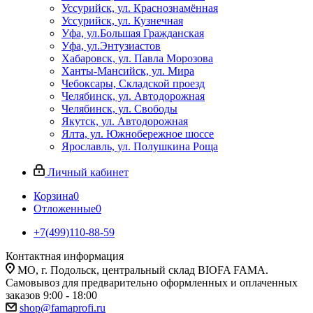
Уссурийск, ул. Краснознамённая
Уссурийск, ул. Кузнечная
Уфа, ул.Большая Гражданская
Уфа, ул.Энтузиастов
Хабаровск, ул. Павла Морозова
Ханты-Мансийск, ул. Мира
Чебоксары, Складской проезд
Челябинск, ул. Автодорожная
Челябинск, ул. Свободы
Якутск, ул. Автодорожная
Ялта, ул. Южнобережное шоссе
Ярославль, ул. Полушкина Роща
Личный кабинет
Корзина
0
Отложенные
0
+7(499)110-88-59
Контактная информация
МО, г. Подольск, центральный склад BIOFA FAMA.
Самовывоз для предварительно оформленных и оплаченных
заказов 9:00 - 18:00
shop@famaprofi.ru