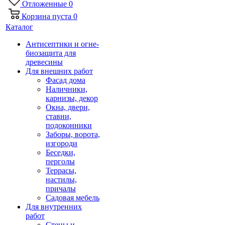
Отложенные
0
Корзина
пуста
0
Каталог
Антисептики и огне-
биозащита для
древесины
Для внешних работ
Фасад дома
Наличники,
карнизы, декор
Окна, двери,
ставни,
подоконники
Заборы, ворота,
изгороди
Беседки,
перголы
Террасы,
настилы,
причалы
Садовая мебель
Для внутренних
работ
Стены и