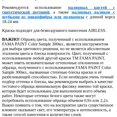
Рекомендуется использование
малярных кистей с
синтетической щетиной
, а также
малярных валиков с
шубками из микрофибры или полиамида
с длиной ворса
18-24 мм.
Краска подходит для безвоздушного нанесения AIRLESS.
ВАЖНО!
Образец цвета, полученный с использованием
FAMA PAINT Color Sample 300мл., является инструментом
для выбора цветового решения, но не является абсолютным
эталоном цвета и блеска поверхности. Цвет, полученный с
использованием любой другой краски ТМ FAMA PAINT,
может иметь незначительные оттеночные отклонения от
образца, полученного с использованием FAMA PAINT Color
Sample 300мл., вызванные степенью блеска краски и её
разбеливающей способностью. Если необходим очень точный
подбор оттенка и блеска, мы рекомендуем выбрать в качестве
тестового образца минимальную фасовку именно той краски,
которая будет использована для выполнения всего объема
работ. Некоторые оттенки белого цвета также могут
потребовать использование образца объемом 0,9л или 2,2л.
Важно помнить о том, что на восприятие цвета существенное
влияние оказывает свет, его температура и интенсивность, а
также способ нанесения и количество слоев.