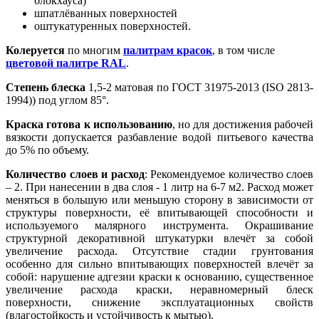
блокхауса)
шпатлёванных поверхностей
оштукатуренных поверхностей.
Колеруется
по многим
палитрам красок
, в том числе
цветовой палитре RAL
.
Степень блеска
1,5-2 матовая по ГОСТ 31975-2013 (ISO 2813-
1994)) под углом 85°.
Краска готова к использованию
, но для достижения рабочей
вязкости допускается разбавление водой питьевого качества
до 5% по объему.
Количество слоев и расход
: Рекомендуемое количество слоев
– 2. При нанесении в два слоя - 1 литр на 6-7 м2. Расход может
меняться в большую или меньшую сторону в зависимости от
структуры поверхности, её впитывающей способности и
используемого малярного инструмента. Окрашивание
структурной декоративной штукатурки влечёт за собой
увеличение расхода. Отсутствие стадии грунтования
особенно для сильно впитывающих поверхностей влечёт за
собой: нарушение адгезии краски к основанию, существенное
увеличение расхода краски, неравномерный блеск
поверхности, снижение эксплуатационных свойств
(влагостойкость и устойчивость к мытью).