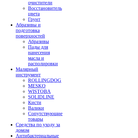
очистители
Восстановитель
цвета
Грунт
Абразивы и
подготовка
поверхностей
Абразивы
Пады для
нанесения
масла и
располировки
Малярный
инструмент
ROLLINGDOG
MESKO
WISTOBA
SOLIDLINE
Кисти
Валики
Сопутствующие
товары
Средства по уходу за
домом
Антибактериальные