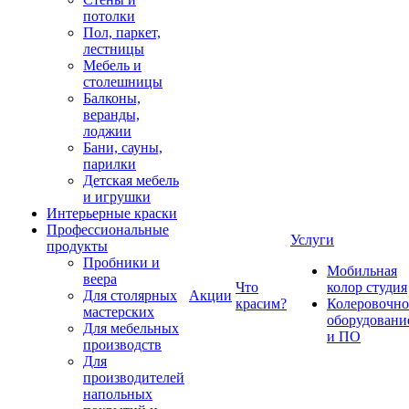
потолки
Пол, паркет,
лестницы
Мебель и
столешницы
Балконы,
веранды,
лоджии
Бани, сауны,
парилки
Детская мебель
и игрушки
Интерьерные краски
Профессиональные
Услуги
продукты
Пробники и
Мобильная
веера
Что
колор студия
Для столярных
Акции
красим?
Колеровочно
мастерских
оборудовани
Для мебельных
и ПО
производств
Для
производителей
напольных