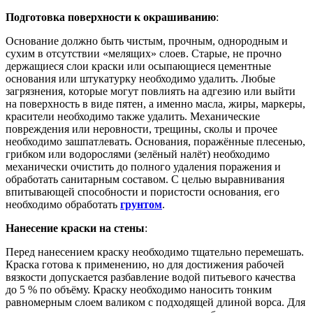
Подготовка поверхности к окрашиванию
:
Основание должно быть чистым, прочным, однородным и
сухим в отсутствии «мелящих» слоев. Старые, не прочно
держащиеся слои краски или осыпающиеся цементные
основания или штукатурку необходимо удалить. Любые
загрязнения, которые могут повлиять на адгезию или выйти
на поверхность в виде пятен, а именно масла, жиры, маркеры,
красители необходимо также удалить. Механические
повреждения или неровности, трещины, сколы и прочее
необходимо зашпатлевать. Основания, поражённые плесенью,
грибком или водорослями (зелёный налёт) необходимо
механически очистить до полного удаления поражения и
обработать санитарным составом. С целью выравнивания
впитывающей способности и пористости основания, его
необходимо обработать
грунтом
.
Нанесение краски на стены
:
Перед нанесением краску необходимо тщательно перемешать.
Краска готова к применению, но для достижения рабочей
вязкости допускается разбавление водой питьевого качества
до 5 % по объёму. Краску необходимо наносить тонким
равномерным слоем валиком с подходящей длиной ворса. Для