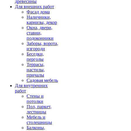
древесины
Для внешних работ
Фасад дома
Наличники,
карнизы, декор
Окна, двери,
ставни,
подоконники
Заборы, ворота,
изгороди
Беседки,
перголы
Террасы,
настилы,
причалы
Садовая мебель
Для внутренних
работ
Стены и
потолки
Пол, паркет,
лестницы
Мебель и
столешницы
Балконы,