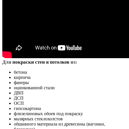
Д
ля
покраски стен
из:
и потолков
бетона
кирпича
фанеры
оцинкованной стали
ДВП
ДСП
ОСП
гипсокартона
флизелиновых обоев под покраску
малярных стеклохолстов
обшивного материала из древесины (вагонки,