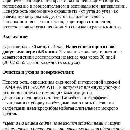
хорошего распределения краски валик необходимо водить
попеременно в горизонтальном и вертикальном направлении.
Поверхность необходимо окрашивать «от угла до угла» во
избежание визуальных дефектов наложения слоев.
Поверхности возле плинтусов, радиаторов отопления,
розеток, а также углы необходимо сначала окрасить кистью.
Высыхание
:
«До отлипа» - 30 минут - 1 час.
Нанесение второго слоя
допустимо через 4-6 часов
. Заявленные эксплуатационные
характеристики достигаются не менее чем через 30 дней
(20°C/50-55 % отн. влажность воздуха).
Очистка и уход за поверхностями
:
Поверхность, окрашенная акриловой интерьерной краской
FAMA PAINT SNOW WHITE допускает влажную уборку с
использованием пеномоющих композиций и
дезинфицирующих составов. Во избежание «эффекта
глянцевания» уборку необходимо выполнять бытовыми
салфетками из микрофибры избегая длительного мокрого
трения.
*Цвета на нашем сайте не являются эталонными и могут
незначительно отличаться от реальных из-за особенностей