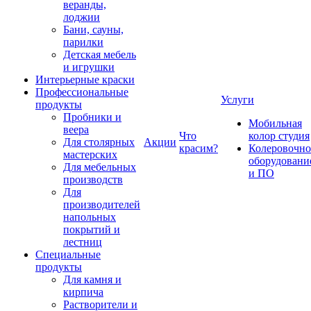
веранды,
лоджии
Бани, сауны,
парилки
Детская мебель
и игрушки
Интерьерные краски
Профессиональные
Услуги
продукты
Пробники и
Мобильная
веера
Что
колор студия
Для столярных
Акции
красим?
Колеровочно
мастерских
оборудовани
Для мебельных
и ПО
производств
Для
производителей
напольных
покрытий и
лестниц
Специальные
продукты
Для камня и
кирпича
Растворители и