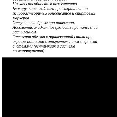
Низкая способность к пожелтению.
Блокирующие свойства при закрашивании
жирорастворимых конденсатов и спиртовых
маркеров.
Отсутствие брызг при нанесении.
Абсолютно гладкая поверхность при нанесении
распылением.
Отличная адгезия к оцинкованной стали при
окраске потолков с открытыми инженерными
системами (вентиляция и система
пожаротушения).