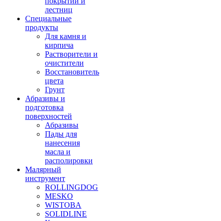
покрытий и
лестниц
Специальные
продукты
Для камня и
кирпича
Растворители и
очистители
Восстановитель
цвета
Грунт
Абразивы и
подготовка
поверхностей
Абразивы
Пады для
нанесения
масла и
располировки
Малярный
инструмент
ROLLINGDOG
MESKO
WISTOBA
SOLIDLINE