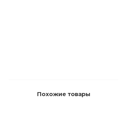
1540 Кисть для красок на водной основе с
синтетическим ворсом AquaProfi
Много
Похожие товары
РЕКОМЕНДУЕМ