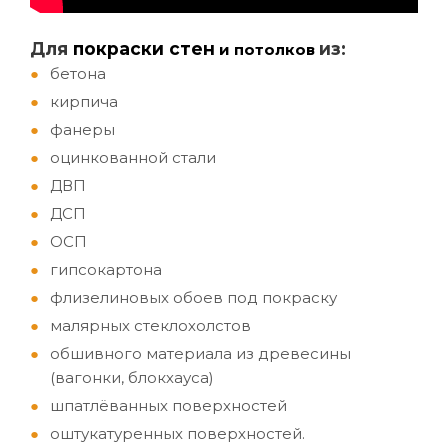
Д
ля
покраски стен
из:
и потолков
бетона
кирпича
фанеры
оцинкованной стали
ДВП
ДСП
ОСП
гипсокартона
флизелиновых обоев под покраску
малярных стеклохолстов
обшивного материала из древесины
(вагонки, блокхауса)
шпатлёванных поверхностей
оштукатуренных поверхностей.