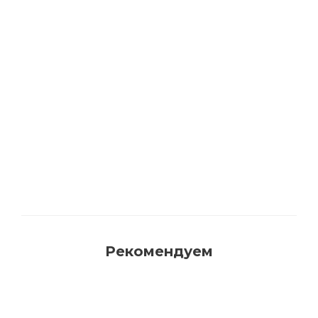
Акриловая матовая краска FAMA PAINT
HANDY
Много
Рекомендуем