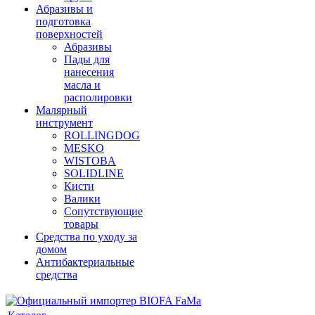
Абразивы и
подготовка
поверхностей
Абразивы
Пады для
нанесения
масла и
располировки
Малярный
инструмент
ROLLINGDOG
MESKO
WISTOBA
SOLIDLINE
Кисти
Валики
Сопутствующие
товары
Средства по уходу за
домом
Антибактериальные
средства