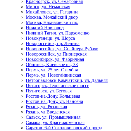
Красноярск, ул. Семафорная
Минск, ул. Неманская
Михайловск, ул. Гагарина
Москва, Можайский двор
Москва, Нахимовский пр.
Нижний Новгород
Нижний Тагил, ул. Пархоменко
Новокузнецк, ул. Щорса
Новороссийск, пр. Ленина
Новороссийск, ул. Снайпера Рубахо
Новороссийск, ул.Пионерская
Новосибирск, ул. Фабричная
Обнинск, Киевское ш., 33
Пермь, ул. 25 лет Октября
Пермь, ул. Новогайвинская
Петропавловск-Камчатский, ул. Дальняя
Пятигорск, Георгиевское шоссе
Пятигорск, ул. Беговая
Ростов-на-Дону, Кольцевая
Ростов-на-Дону, ул. Нансена
Рязань, ул. Рязанская
Рязань, ул.Введенская
Сальск, ул. Промышленная
Самара, ул. Красноармейская
Саратов, 6-й Соколовогорский проезд