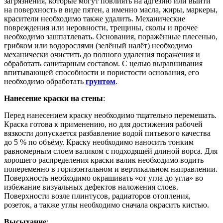
загрязнения, которые могут повлиять на адгезию или выйти
на поверхность в виде пятен, а именно масла, жиры, маркеры,
красители необходимо также удалить. Механические
повреждения или неровности, трещины, сколы и прочее
необходимо зашпатлевать. Основания, поражённые плесенью,
грибком или водорослями (зелёный налёт) необходимо
механически очистить до полного удаления поражения и
обработать санитарным составом. С целью выравнивания
впитывающей способности и пористости основания, его
необходимо обработать
грунтом
.
Нанесение краски на стены
:
Перед нанесением краску необходимо тщательно перемешать.
Краска готова к применению, но для достижения рабочей
вязкости допускается разбавление водой питьевого качества
до 5 % по объёму. Краску необходимо наносить тонким
равномерным слоем валиком с подходящей длиной ворса. Для
хорошего распределения краски валик необходимо водить
попеременно в горизонтальном и вертикальном направлении.
Поверхность необходимо окрашивать «от угла до угла» во
избежание визуальных дефектов наложения слоев.
Поверхности возле плинтусов, радиаторов отопления,
розеток, а также углы необходимо сначала окрасить кистью.
Высыхание
: