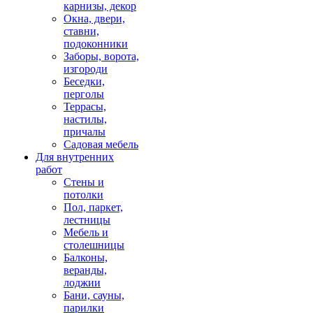
карнизы, декор
Окна, двери,
ставни,
подоконники
Заборы, ворота,
изгороди
Беседки,
перголы
Террасы,
настилы,
причалы
Садовая мебель
Для внутренних
работ
Стены и
потолки
Пол, паркет,
лестницы
Мебель и
столешницы
Балконы,
веранды,
лоджии
Бани, сауны,
парилки