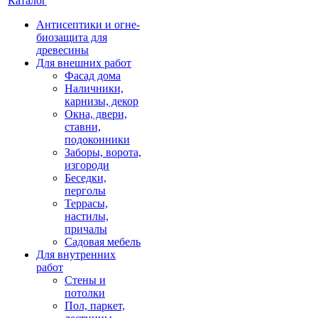
Каталог
Антисептики и огне-
биозащита для
древесины
Для внешних работ
Фасад дома
Наличники,
карнизы, декор
Окна, двери,
ставни,
подоконники
Заборы, ворота,
изгороди
Беседки,
перголы
Террасы,
настилы,
причалы
Садовая мебель
Для внутренних
работ
Стены и
потолки
Пол, паркет,