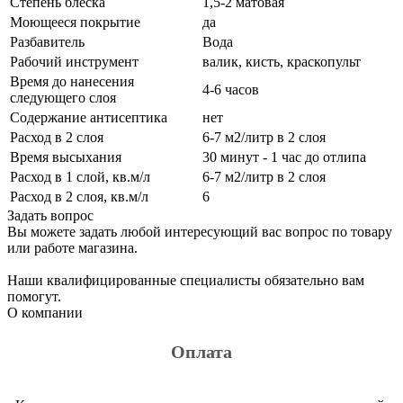
Степень блеска
1,5-2 матовая
Моющееся покрытие
да
Разбавитель
Вода
Рабочий инструмент
валик, кисть, краскопульт
Время до нанесения
4-6 часов
следующего слоя
Содержание антисептика
нет
Расход в 2 слоя
6-7 м2/литр в 2 слоя
Время высыхания
30 минут - 1 час до отлипа
Расход в 1 слой, кв.м/л
6-7 м2/литр в 2 слоя
Расход в 2 слоя, кв.м/л
6
Задать вопрос
Вы можете задать любой интересующий вас вопрос по товару
или работе магазина.
Наши квалифицированные специалисты обязательно вам
помогут.
О компании
Оплата