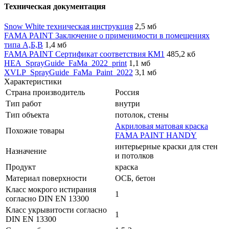
Техническая документация
Snow White техническая инструкция
2,5 мб
FAMA PAINT Заключение о применимости в помещениях
типа А,Б,В
1,4 мб
FAMA PAINT Сертификат соответствия КМ1
485,2 кб
HEA_SprayGuide_FaMa_2022_print
1,1 мб
XVLP_SprayGuide_FaMa_Paint_2022
3,1 мб
Характеристики
Страна производитель
Россия
Тип работ
внутри
Тип объекта
потолок, стены
Акриловая матовая краска
Похожие товары
FAMA PAINT HANDY
интерьерные краски для стен
Назначение
и потолков
Продукт
краска
Материал поверхности
ОСБ, бетон
Класс мокрого истирания
1
согласно DIN EN 13300
Класс укрывитости согласно
1
DIN EN 13300