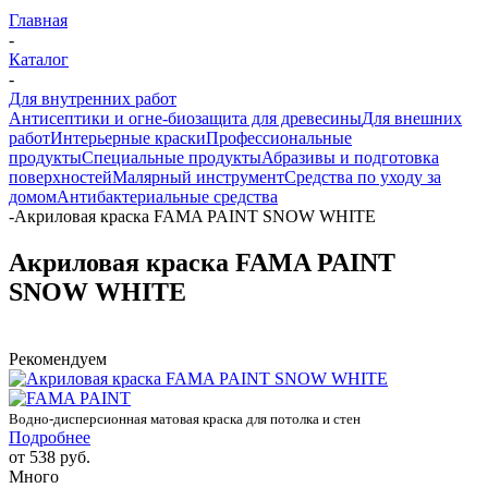
Главная
-
Каталог
-
Для внутренних работ
Антисептики и огне-биозащита для древесины
Для внешних
работ
Интерьерные краски
Профессиональные
продукты
Специальные продукты
Абразивы и подготовка
поверхностей
Малярный инструмент
Средства по уходу за
домом
Антибактериальные средства
-
Акриловая краска FAMA PAINT SNOW WHITE
Акриловая краска FAMA PAINT
SNOW WHITE
Рекомендуем
Водно-дисперсионная матовая краска для потолка и стен
Подробнее
от
538 руб.
Много