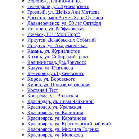
Воронеж, Ленинский пр.
Геленджик, ул. Луначарского
Грозный, ул. Шейха Али Митаева
Дагестан, мкр Ахмет-Хана Султана
Дальнереченск, ул. 50 лет Октября
Иваново, ул. Рабфаковская
Ижевск, ТЦ "Мой Порт"
Иркутск, Декабрьских Событий
Иркутск, ул. Академическая
Казань, ул. Журналистов
Казань, ул. Сибирский тракт
Калининград, Дм.Донского
Калуга, ул. Глаголева
Кемерово, ул.Тухачевского
Киров, ул. Воровского
Киров, ул. Производственная
Костанай-Тест
Кострома, ул. Волжская
Краснодар, ул. Лизы Чайкиной
Краснодар, ул. Уральская
Красноярск, ул. Калинина
Красноярск, ул. Каратанова
Красноярск, ул. Красноярский рабочий
Красноярск, ул. Михаила Годенко
Красноярск, ул. Молокова