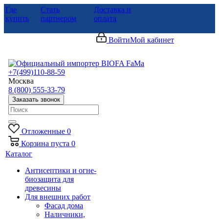
Где
Стать
Доставка и
купить
партнером
оплата
Войти
Мой кабинет
+7(499)110-88-59
Москва
8 (800) 555-33-79
Заказать звонок
Отложенные
0
Корзина
пуста
0
Каталог
Антисептики и огне-
биозащита для
древесины
Для внешних работ
Фасад дома
Наличники,