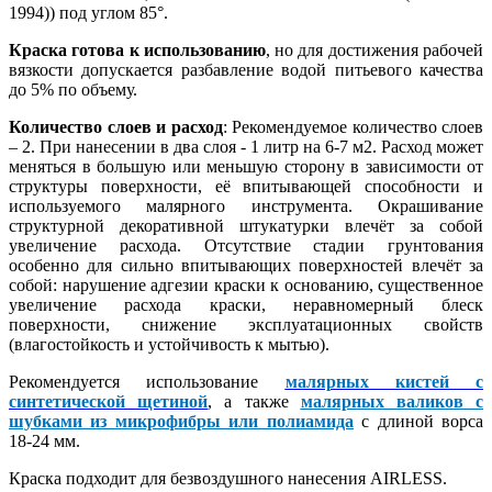
1994)) под углом 85°.
Краска готова к использованию
, но для достижения рабочей
вязкости допускается разбавление водой питьевого качества
до 5% по объему.
Количество слоев и расход
: Рекомендуемое количество слоев
– 2. При нанесении в два слоя - 1 литр на 6-7 м2. Расход может
меняться в большую или меньшую сторону в зависимости от
структуры поверхности, её впитывающей способности и
используемого малярного инструмента. Окрашивание
структурной декоративной штукатурки влечёт за собой
увеличение расхода. Отсутствие стадии грунтования
особенно для сильно впитывающих поверхностей влечёт за
собой: нарушение адгезии краски к основанию, существенное
увеличение расхода краски, неравномерный блеск
поверхности, снижение эксплуатационных свойств
(влагостойкость и устойчивость к мытью).
Рекомендуется использование
малярных кистей с
синтетической щетиной
, а также
малярных валиков с
шубками из микрофибры или полиамида
с длиной ворса
18-24 мм.
Краска подходит для безвоздушного нанесения AIRLESS.