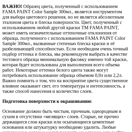
ВАЖНО!
Образец цвета, полученный с использованием
FAMA PAINT Color Sample 300мл., является инструментом
для выбора цветового решения, но не является абсолютным
эталоном цвета и блеска поверхности. Цвет, полученный с
использованием любой другой краски ТМ FAMA PAINT,
может иметь незначительные оттеночные отклонения от
образца, полученного с использованием FAMA PAINT Color
Sample 300мл., вызванные степенью блеска краски и её
разбеливающей способностью. Если необходим очень точный
подбор оттенка и блеска, мы рекомендуем выбрать в качестве
тестового образца минимальную фасовку именно той краски,
которая будет использована для выполнения всего объема
работ. Некоторые оттенки белого цвета также могут
потребовать использование образца объемом 0,9л или 2,2л.
Важно помнить о том, что на восприятие цвета существенное
влияние оказывает свет, его температура и интенсивность, а
также способ нанесения и количество слоев.
Подготовка поверхности к окрашиванию
:
Основание должно быть чистым, прочным, однородным и
сухим в отсутствии «мелящих» слоев. Старые, не прочно
держащиеся слои краски или осыпающиеся цементные
основания или штукатурку необходимо удалить. Любые