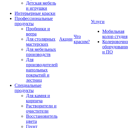
Детская мебель
и игрушки
Интерьерные краски
Профессиональные
Услуги
продукты
Пробники и
Мобильная
веера
Что
колор студия
Для столярных
Акции
красим?
Колеровочно
мастерских
оборудовани
Для мебельных
и ПО
производств
Для
производителей
напольных
покрытий и
лестниц
Специальные
продукты
Для камня и
кирпича
Растворители и
очистители
Восстановитель
цвета
Грунт