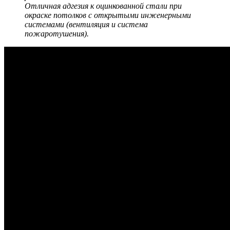
Отличная адгезия к оцинкованной стали при
окраске потолков с открытыми инженерными
системами (вентиляция и система
пожаротушения).