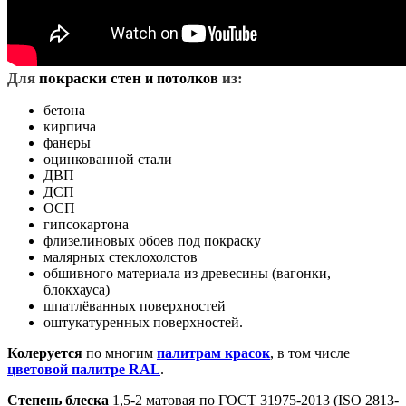
Д
ля
покраски стен
из:
и потолков
бетона
кирпича
фанеры
оцинкованной стали
ДВП
ДСП
ОСП
гипсокартона
флизелиновых обоев под покраску
малярных стеклохолстов
обшивного материала из древесины (вагонки,
блокхауса)
шпатлёванных поверхностей
оштукатуренных поверхностей.
Колеруется
по многим
палитрам красок
, в том числе
цветовой палитре RAL
.
Степень блеска
1,5-2 матовая по ГОСТ 31975-2013 (ISO 2813-