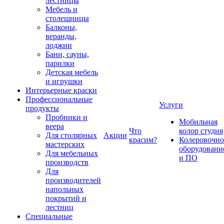
лестницы
Мебель и
столешницы
Балконы,
веранды,
лоджии
Бани, сауны,
парилки
Детская мебель
и игрушки
Интерьерные краски
Профессиональные
Услуги
продукты
Пробники и
Мобильная
веера
Что
колор студия
Для столярных
Акции
красим?
Колеровочно
мастерских
оборудовани
Для мебельных
и ПО
производств
Для
производителей
напольных
покрытий и
лестниц
Специальные