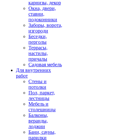
карнизы, декор
Окна, двери,
ставни,
подоконники
Заборы, ворота,
изгороди
Беседки,
перголы
Террасы,
настилы,
причалы
Садовая мебель
Для внутренних
работ
Стены и
потолки
Пол, паркет,
лестницы
Мебель и
столешницы
Балконы,
веранды,
лоджии
Бани, сауны,
парилки