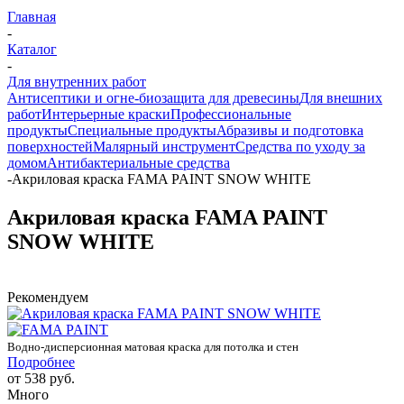
Главная
-
Каталог
-
Для внутренних работ
Антисептики и огне-биозащита для древесины
Для внешних
работ
Интерьерные краски
Профессиональные
продукты
Специальные продукты
Абразивы и подготовка
поверхностей
Малярный инструмент
Средства по уходу за
домом
Антибактериальные средства
-
Акриловая краска FAMA PAINT SNOW WHITE
Акриловая краска FAMA PAINT
SNOW WHITE
Рекомендуем
Водно-дисперсионная матовая краска для потолка и стен
Подробнее
от
538 руб.
Много