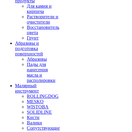
продукты
Для камня и
кирпича
Растворители и
очистители
Восстановитель
цвета
Грунт
Абразивы и
подготовка
поверхностей
Абразивы
Пады для
нанесения
масла и
располировки
Малярный
инструмент
ROLLINGDOG
MESKO
WISTOBA
SOLIDLINE
Кисти
Валики
Сопутствующие