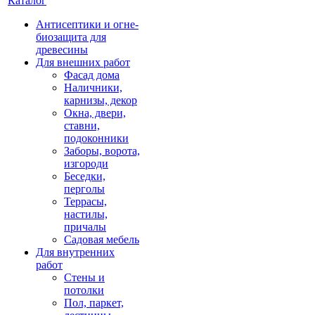
Каталог
Антисептики и огне-
биозащита для
древесины
Для внешних работ
Фасад дома
Наличники,
карнизы, декор
Окна, двери,
ставни,
подоконники
Заборы, ворота,
изгороди
Беседки,
перголы
Террасы,
настилы,
причалы
Садовая мебель
Для внутренних
работ
Стены и
потолки
Пол, паркет,