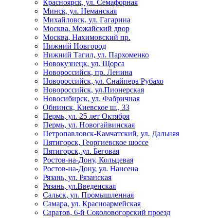
Красноярск, ул. Семафорная
Минск, ул. Неманская
Михайловск, ул. Гагарина
Москва, Можайский двор
Москва, Нахимовский пр.
Нижний Новгород
Нижний Тагил, ул. Пархоменко
Новокузнецк, ул. Щорса
Новороссийск, пр. Ленина
Новороссийск, ул. Снайпера Рубахо
Новороссийск, ул.Пионерская
Новосибирск, ул. Фабричная
Обнинск, Киевское ш., 33
Пермь, ул. 25 лет Октября
Пермь, ул. Новогайвинская
Петропавловск-Камчатский, ул. Дальняя
Пятигорск, Георгиевское шоссе
Пятигорск, ул. Беговая
Ростов-на-Дону, Кольцевая
Ростов-на-Дону, ул. Нансена
Рязань, ул. Рязанская
Рязань, ул.Введенская
Сальск, ул. Промышленная
Самара, ул. Красноармейская
Саратов, 6-й Соколовогорский проезд