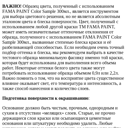
ВАЖНО!
Образец цвета, полученный с использованием
FAMA PAINT Color Sample 300мл., является инструментом
для выбора цветового решения, но не является абсолютным
эталоном цвета и блеска поверхности. Цвет, полученный с
использованием любой другой краски ТМ FAMA PAINT,
может иметь незначительные оттеночные отклонения от
образца, полученного с использованием FAMA PAINT Color
Sample 300мл., вызванные степенью блеска краски и её
разбеливающей способностью. Если необходим очень точный
подбор оттенка и блеска, мы рекомендуем выбрать в качестве
тестового образца минимальную фасовку именно той краски,
которая будет использована для выполнения всего объема
работ. Некоторые оттенки белого цвета также могут
потребовать использование образца объемом 0,9л или 2,2л.
Важно помнить о том, что на восприятие цвета существенное
влияние оказывает свет, его температура и интенсивность, а
также способ нанесения и количество слоев.
Подготовка поверхности к окрашиванию
:
Основание должно быть чистым, прочным, однородным и
сухим в отсутствии «мелящих» слоев. Старые, не прочно
держащиеся слои краски или осыпающиеся цементные
основания или штукатурку необходимо удалить. Любые