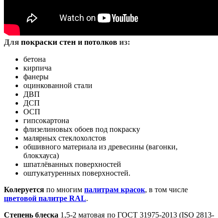
Д
ля
покраски стен
из:
и потолков
бетона
кирпича
фанеры
оцинкованной стали
ДВП
ДСП
ОСП
гипсокартона
флизелиновых обоев под покраску
малярных стеклохолстов
обшивного материала из древесины (вагонки,
блокхауса)
шпатлёванных поверхностей
оштукатуренных поверхностей.
Колеруется
по многим
палитрам красок
, в том числе
цветовой палитре RAL
.
Степень блеска
1,5-2 матовая по ГОСТ 31975-2013 (ISO 2813-