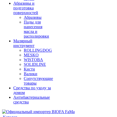
Абразивы и
подготовка
поверхностей
Абразивы
Пады для
нанесения
масла и
располировки
Малярный
инструмент
ROLLINGDOG
MESKO
WISTOBA
SOLIDLINE
Кисти
Валики
Сопутствующие
товары
Средства по уходу за
домом
Антибактериальные
средства