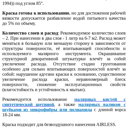
1994)) под углом 85°.
Краска готова к использованию
, но для достижения рабочей
вязкости допускается разбавление водой питьевого качества
до 5% по объему.
Количество слоев и расход
: Рекомендуемое количество слоев
– 2. При нанесении в два слоя - 1 литр на 6-7 м2. Расход может
меняться в большую или меньшую сторону в зависимости от
структуры поверхности, её впитывающей способности и
используемого малярного инструмента. Окрашивание
структурной декоративной штукатурки влечёт за собой
увеличение расхода. Отсутствие стадии грунтования
особенно для сильно впитывающих поверхностей влечёт за
собой: нарушение адгезии краски к основанию, существенное
увеличение расхода краски, неравномерный блеск
поверхности, снижение эксплуатационных свойств
(влагостойкость и устойчивость к мытью).
Рекомендуется использование
малярных кистей с
синтетической щетиной
, а также
малярных валиков с
шубками из микрофибры или полиамида
с длиной ворса
18-24 мм.
Краска подходит для безвоздушного нанесения AIRLESS.