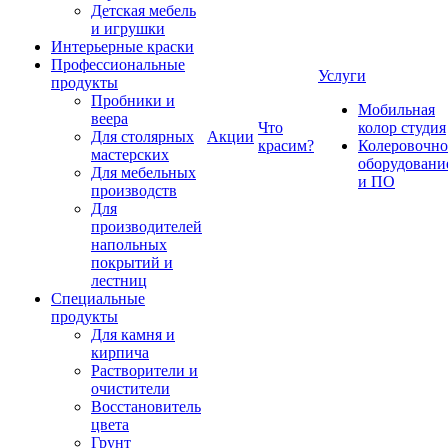
Детская мебель
и игрушки
Интерьерные краски
Профессиональные
Услуги
продукты
Пробники и
Мобильная
веера
Что
колор студия
Для столярных
Акции
красим?
Колеровочно
мастерских
оборудовани
Для мебельных
и ПО
производств
Для
производителей
напольных
покрытий и
лестниц
Специальные
продукты
Для камня и
кирпича
Растворители и
очистители
Восстановитель
цвета
Грунт