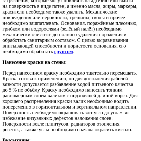
загрязнения, которые могут повлиять на адгезию или выйти
на поверхность в виде пятен, а именно масла, жиры, маркеры,
красители необходимо также удалить. Механические
повреждения или неровности, трещины, сколы и прочее
необходимо зашпатлевать. Основания, поражённые плесенью,
грибком или водорослями (зелёный налёт) необходимо
механически очистить до полного удаления поражения и
обработать санитарным составом. С целью выравнивания
впитывающей способности и пористости основания, его
необходимо обработать
грунтом
.
Нанесение краски на стены
:
Перед нанесением краску необходимо тщательно перемешать.
Краска готова к применению, но для достижения рабочей
вязкости допускается разбавление водой питьевого качества
до 5 % по объёму. Краску необходимо наносить тонким
равномерным слоем валиком с подходящей длиной ворса. Для
хорошего распределения краски валик необходимо водить
попеременно в горизонтальном и вертикальном направлении.
Поверхность необходимо окрашивать «от угла до угла» во
избежание визуальных дефектов наложения слоев.
Поверхности возле плинтусов, радиаторов отопления,
розеток, а также углы необходимо сначала окрасить кистью.
Высыхание
: