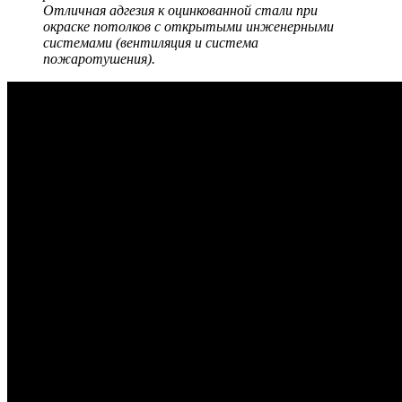
Отличная адгезия к оцинкованной стали при
окраске потолков с открытыми инженерными
системами (вентиляция и система
пожаротушения).