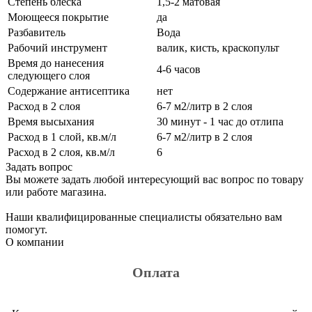
Степень блеска
1,5-2 матовая
Моющееся покрытие
да
Разбавитель
Вода
Рабочий инструмент
валик, кисть, краскопульт
Время до нанесения
4-6 часов
следующего слоя
Содержание антисептика
нет
Расход в 2 слоя
6-7 м2/литр в 2 слоя
Время высыхания
30 минут - 1 час до отлипа
Расход в 1 слой, кв.м/л
6-7 м2/литр в 2 слоя
Расход в 2 слоя, кв.м/л
6
Задать вопрос
Вы можете задать любой интересующий вас вопрос по товару
или работе магазина.
Наши квалифицированные специалисты обязательно вам
помогут.
О компании
Оплата