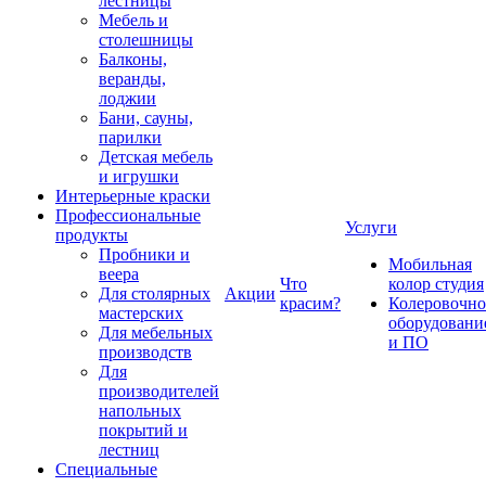
лестницы
Мебель и
столешницы
Балконы,
веранды,
лоджии
Бани, сауны,
парилки
Детская мебель
и игрушки
Интерьерные краски
Профессиональные
Услуги
продукты
Пробники и
Мобильная
веера
Что
колор студия
Для столярных
Акции
красим?
Колеровочно
мастерских
оборудовани
Для мебельных
и ПО
производств
Для
производителей
напольных
покрытий и
лестниц
Специальные