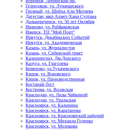
Воронеж, Ленинский пр.
Геленджик, ул. Луначарского
Грозный, ул. Шейха Али Митаева
Дагестан, мкр Ахмет-Хана Султана
Дальнереченск, ул. 50 лет Октября
Иваново, ул. Рабфаковская
Ижевск, ТЦ "Мой Порт"
Иркутск, Декабрьских Событий
Иркутск, ул. Академическая
Казань, ул. Журналистов
Казань, ул. Сибирский тракт
Калининград, Дм.Донского
Калуга, ул. Глаголева
Кемерово, ул.Тухачевского
Киров, ул. Воровского
Киров, ул. Производственная
Костанай-Тест
Кострома, ул. Волжская
Краснодар, ул. Лизы Чайкиной
Краснодар, ул. Уральская
Красноярск, ул. Калинина
Красноярск, ул. Каратанова
Красноярск, ул. Красноярский рабочий
Красноярск, ул. Михаила Годенко
Красноярск, ул. Молокова