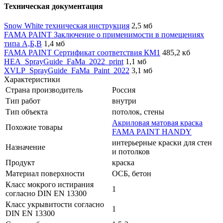
Техническая документация
Snow White техническая инструкция
2,5 мб
FAMA PAINT Заключение о применимости в помещениях
типа А,Б,В
1,4 мб
FAMA PAINT Сертификат соответствия КМ1
485,2 кб
HEA_SprayGuide_FaMa_2022_print
1,1 мб
XVLP_SprayGuide_FaMa_Paint_2022
3,1 мб
Характеристики
Страна производитель
Россия
Тип работ
внутри
Тип объекта
потолок, стены
Акриловая матовая краска
Похожие товары
FAMA PAINT HANDY
интерьерные краски для стен
Назначение
и потолков
Продукт
краска
Материал поверхности
ОСБ, бетон
Класс мокрого истирания
1
согласно DIN EN 13300
Класс укрывитости согласно
1
DIN EN 13300