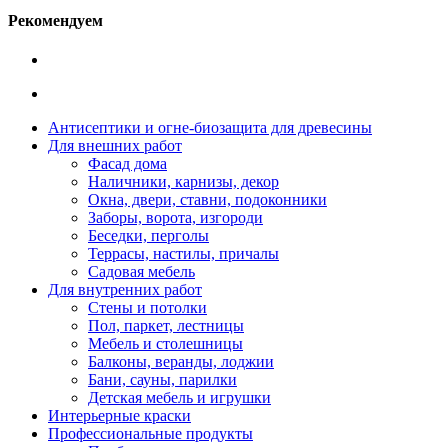
Рекомендуем
Антисептики и огне-биозащита для древесины
Для внешних работ
Фасад дома
Наличники, карнизы, декор
Окна, двери, ставни, подоконники
Заборы, ворота, изгороди
Беседки, перголы
Террасы, настилы, причалы
Садовая мебель
Для внутренних работ
Стены и потолки
Пол, паркет, лестницы
Мебель и столешницы
Балконы, веранды, лоджии
Бани, сауны, парилки
Детская мебель и игрушки
Интерьерные краски
Профессиональные продукты