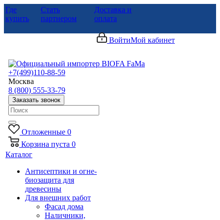
Где
Стать
Доставка и
купить
партнером
оплата
Войти
Мой кабинет
+7(499)110-88-59
Москва
8 (800) 555-33-79
Заказать звонок
Отложенные
0
Корзина
пуста
0
Каталог
Антисептики и огне-
биозащита для
древесины
Для внешних работ
Фасад дома
Наличники,