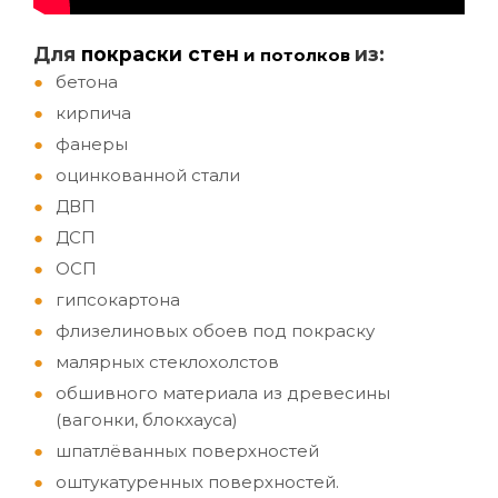
Д
ля
покраски стен
из:
и потолков
бетона
кирпича
фанеры
оцинкованной стали
ДВП
ДСП
ОСП
гипсокартона
флизелиновых обоев под покраску
малярных стеклохолстов
обшивного материала из древесины
(вагонки, блокхауса)
шпатлёванных поверхностей
оштукатуренных поверхностей.