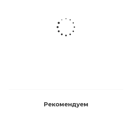
Акриловая матовая краска FAMA PAINT
HANDY
Много
Рекомендуем