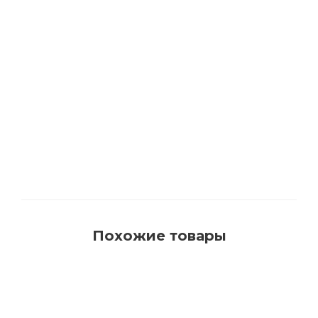
1540 Кисть для красок на водной основе с
синтетическим ворсом AquaProfi
Много
Похожие товары
РЕКОМЕНДУЕМ