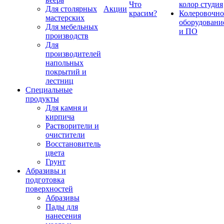
Что
колор студия
Для столярных
Акции
красим?
Колеровочно
мастерских
оборудовани
Для мебельных
и ПО
производств
Для
производителей
напольных
покрытий и
лестниц
Специальные
продукты
Для камня и
кирпича
Растворители и
очистители
Восстановитель
цвета
Грунт
Абразивы и
подготовка
поверхностей
Абразивы
Пады для
нанесения