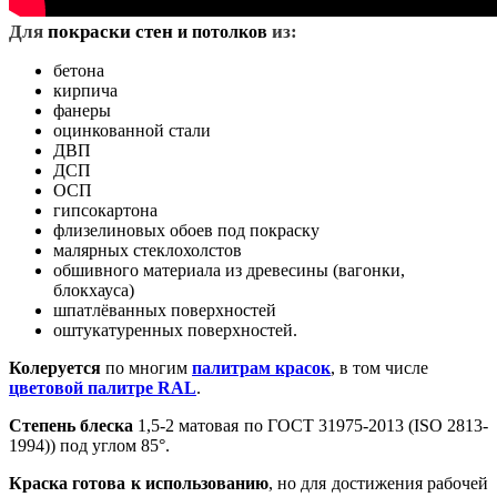
Д
ля
покраски стен
из:
и потолков
бетона
кирпича
фанеры
оцинкованной стали
ДВП
ДСП
ОСП
гипсокартона
флизелиновых обоев под покраску
малярных стеклохолстов
обшивного материала из древесины (вагонки,
блокхауса)
шпатлёванных поверхностей
оштукатуренных поверхностей.
Колеруется
по многим
палитрам красок
, в том числе
цветовой палитре RAL
.
Степень блеска
1,5-2 матовая по ГОСТ 31975-2013 (ISO 2813-
1994)) под углом 85°.
Краска готова к использованию
, но для достижения рабочей