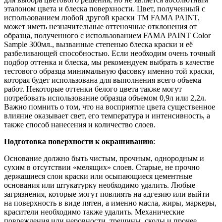
эталоном цвета и блеска поверхности. Цвет, полученный с
использованием любой другой краски ТМ FAMA PAINT,
может иметь незначительные оттеночные отклонения от
образца, полученного с использованием FAMA PAINT Color
Sample 300мл., вызванные степенью блеска краски и её
разбеливающей способностью. Если необходим очень точный
подбор оттенка и блеска, мы рекомендуем выбрать в качестве
тестового образца минимальную фасовку именно той краски,
которая будет использована для выполнения всего объема
работ. Некоторые оттенки белого цвета также могут
потребовать использование образца объемом 0,9л или 2,2л.
Важно помнить о том, что на восприятие цвета существенное
влияние оказывает свет, его температура и интенсивность, а
также способ нанесения и количество слоев.
Подготовка поверхности к окрашиванию
:
Основание должно быть чистым, прочным, однородным и
сухим в отсутствии «мелящих» слоев. Старые, не прочно
держащиеся слои краски или осыпающиеся цементные
основания или штукатурку необходимо удалить. Любые
загрязнения, которые могут повлиять на адгезию или выйти
на поверхность в виде пятен, а именно масла, жиры, маркеры,
красители необходимо также удалить. Механические
повреждения или неровности, трещины, сколы и прочее