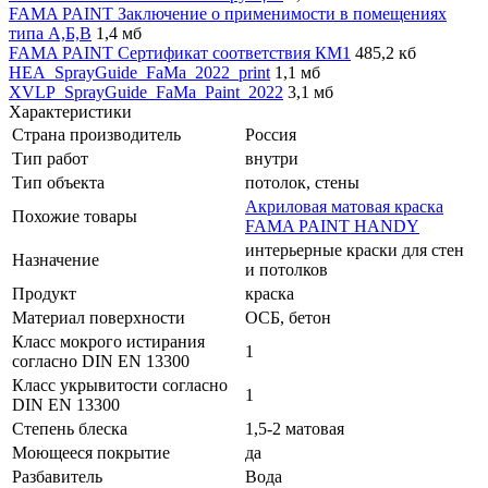
FAMA PAINT Заключение о применимости в помещениях
типа А,Б,В
1,4 мб
FAMA PAINT Сертификат соответствия КМ1
485,2 кб
HEA_SprayGuide_FaMa_2022_print
1,1 мб
XVLP_SprayGuide_FaMa_Paint_2022
3,1 мб
Характеристики
Страна производитель
Россия
Тип работ
внутри
Тип объекта
потолок, стены
Акриловая матовая краска
Похожие товары
FAMA PAINT HANDY
интерьерные краски для стен
Назначение
и потолков
Продукт
краска
Материал поверхности
ОСБ, бетон
Класс мокрого истирания
1
согласно DIN EN 13300
Класс укрывитости согласно
1
DIN EN 13300
Степень блеска
1,5-2 матовая
Моющееся покрытие
да
Разбавитель
Вода