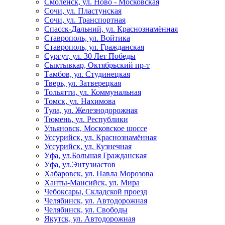
Смоленск, ул. Ново - Московская
Сочи, ул. Пластунская
Сочи, ул. Транспортная
Спасск-Дальний, ул. Краснознамённая
Ставрополь, ул. Войтика
Ставрополь, ул. Гражданская
Сургут, ул. 30 Лет Победы
Сыктывкар, Октябрьский пр-т
Тамбов, ул. Студинецкая
Тверь, ул. Затверецкая
Тольятти, ул. Коммунальная
Томск, ул. Нахимова
Тула, ул. Железнодорожная
Тюмень, ул. Республики
Ульяновск, Московское шоссе
Уссурийск, ул. Краснознамённая
Уссурийск, ул. Кузнечная
Уфа, ул.Большая Гражданская
Уфа, ул.Энтузиастов
Хабаровск, ул. Павла Морозова
Ханты-Мансийск, ул. Мира
Чебоксары, Складской проезд
Челябинск, ул. Автодорожная
Челябинск, ул. Свободы
Якутск, ул. Автодорожная