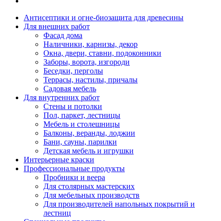
Антисептики и огне-биозащита для древесины
Для внешних работ
Фасад дома
Наличники, карнизы, декор
Окна, двери, ставни, подоконники
Заборы, ворота, изгороди
Беседки, перголы
Террасы, настилы, причалы
Садовая мебель
Для внутренних работ
Стены и потолки
Пол, паркет, лестницы
Мебель и столешницы
Балконы, веранды, лоджии
Бани, сауны, парилки
Детская мебель и игрушки
Интерьерные краски
Профессиональные продукты
Пробники и веера
Для столярных мастерских
Для мебельных производств
Для производителей напольных покрытий и
лестниц