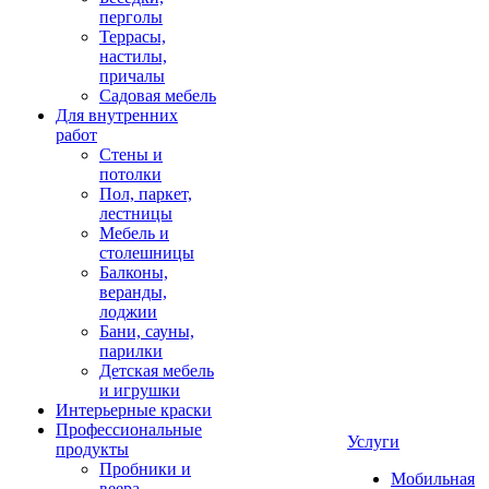
перголы
Террасы,
настилы,
причалы
Садовая мебель
Для внутренних
работ
Стены и
потолки
Пол, паркет,
лестницы
Мебель и
столешницы
Балконы,
веранды,
лоджии
Бани, сауны,
парилки
Детская мебель
и игрушки
Интерьерные краски
Профессиональные
Услуги
продукты
Пробники и
Мобильная
веера