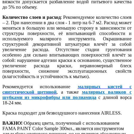
вязкости допускается разбавление водой питьевого качества
до 5% по объему.
Количество слоев и расход
: Рекомендуемое количество слоев
– 2. При нанесении в два слоя - 1 литр на 6-7 м2. Расход может
меняться в большую или меньшую сторону в зависимости от
структуры поверхности, её впитывающей способности и
используемого малярного инструмента. Окрашивание
структурной декоративной штукатурки влечёт за собой
увеличение расхода. Отсутствие стадии грунтования
особенно для сильно впитывающих поверхностей влечёт за
собой: нарушение адгезии краски к основанию, существенное
увеличение расхода краски, неравномерный блеск
поверхности, снижение эксплуатационных свойств
(влагостойкость и устойчивость к мытью).
Рекомендуется использование
малярных кистей с
синтетической щетиной
, а также
малярных валиков с
шубками из микрофибры или полиамида
с длиной ворса
18-24 мм.
Краска подходит для безвоздушного нанесения AIRLESS.
ВАЖНО!
Образец цвета, полученный с использованием
FAMA PAINT Color Sample 300мл., является инструментом
для выбора цветового решения, но не является абсолютным