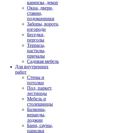
карнизы, декор
Окна, двери,
ставни,
подоконники
Заборы, ворота,
изгороди
Беседки,
перголы
Террасы,
настилы,
причалы
Садовая мебель
Для внутренних
работ
Стены и
потолки
Пол, паркет,
лестницы
Мебель и
столешницы
Балконы,
веранды,
лоджии
Бани, сауны,
парилки