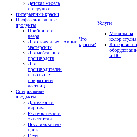
Детская мебель
и игрушки
Интерьерные краски
Профессиональные
Услуги
продукты
Пробники и
Мобильная
веера
Что
колор студия
Для столярных
Акции
красим?
Колеровочно
мастерских
оборудовани
Для мебельных
и ПО
производств
Для
производителей
напольных
покрытий и
лестниц
Специальные
продукты
Для камня и
кирпича
Растворители и
очистители
Восстановитель
цвета
Грунт