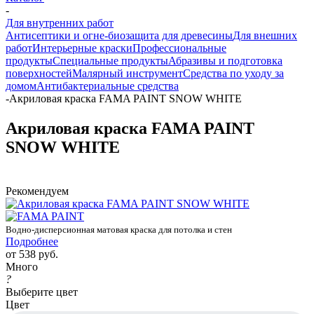
-
Для внутренних работ
Антисептики и огне-биозащита для древесины
Для внешних
работ
Интерьерные краски
Профессиональные
продукты
Специальные продукты
Абразивы и подготовка
поверхностей
Малярный инструмент
Средства по уходу за
домом
Антибактериальные средства
-
Акриловая краска FAMA PAINT SNOW WHITE
Акриловая краска FAMA PAINT
SNOW WHITE
Рекомендуем
Водно-дисперсионная матовая краска для потолка и стен
Подробнее
от
538 руб.
Много
?
Выберите цвет
Цвет