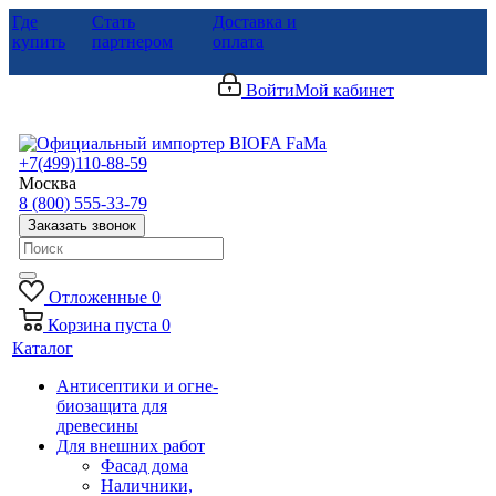
Где
Стать
Доставка и
купить
партнером
оплата
Войти
Мой кабинет
+7(499)110-88-59
Москва
8 (800) 555-33-79
Заказать звонок
Отложенные
0
Корзина
пуста
0
Каталог
Антисептики и огне-
биозащита для
древесины
Для внешних работ
Фасад дома
Наличники,