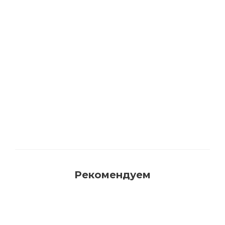
Акриловая матовая краска FAMA PAINT
HANDY
Много
Рекомендуем