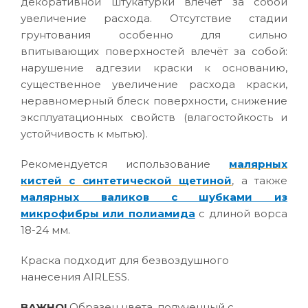
декоративной штукатурки влечёт за собой
увеличение расхода. Отсутствие стадии
грунтования особенно для сильно
впитывающих поверхностей влечёт за собой:
нарушение адгезии краски к основанию,
существенное увеличение расхода краски,
неравномерный блеск поверхности, снижение
эксплуатационных свойств (влагостойкость и
устойчивость к мытью).
Рекомендуется использование
малярных
кистей с синтетической щетиной
, а также
малярных валиков с шубками из
микрофибры или полиамида
с длиной ворса
18-24 мм.
Краска подходит для безвоздушного
нанесения AIRLESS.
ВАЖНО!
Образец цвета, полученный с