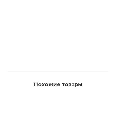
1540 Кисть для красок на водной основе с
синтетическим ворсом AquaProfi
Много
Похожие товары
РЕКОМЕНДУЕМ