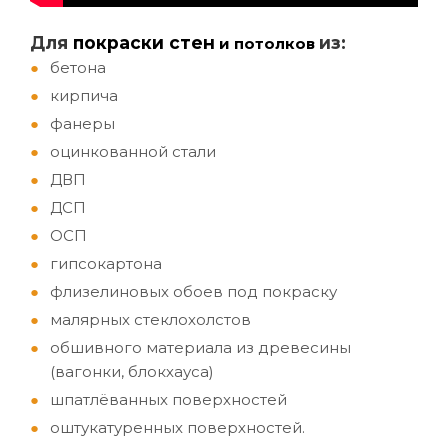
Д
ля
покраски стен
из:
и потолков
бетона
кирпича
фанеры
оцинкованной стали
ДВП
ДСП
ОСП
гипсокартона
флизелиновых обоев под покраску
малярных стеклохолстов
обшивного материала из древесины
(вагонки, блокхауса)
шпатлёванных поверхностей
оштукатуренных поверхностей.