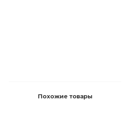
1540 Кисть для красок на водной основе с
синтетическим ворсом AquaProfi
Много
Похожие товары
РЕКОМЕНДУЕМ