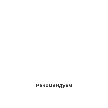
Акриловая матовая краска FAMA PAINT
HANDY
Много
Рекомендуем