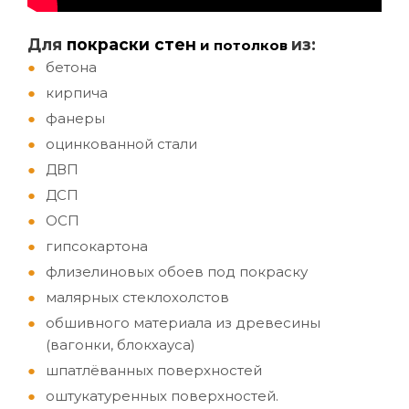
Д
ля
покраски стен
из:
и потолков
бетона
кирпича
фанеры
оцинкованной стали
ДВП
ДСП
ОСП
гипсокартона
флизелиновых обоев под покраску
малярных стеклохолстов
обшивного материала из древесины
(вагонки, блокхауса)
шпатлёванных поверхностей
оштукатуренных поверхностей.