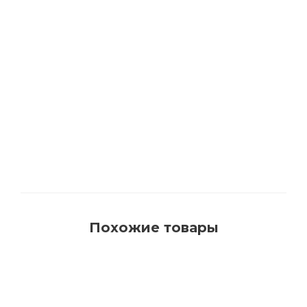
1540 Кисть для красок на водной основе с
синтетическим ворсом AquaProfi
Много
Похожие товары
РЕКОМЕНДУЕМ