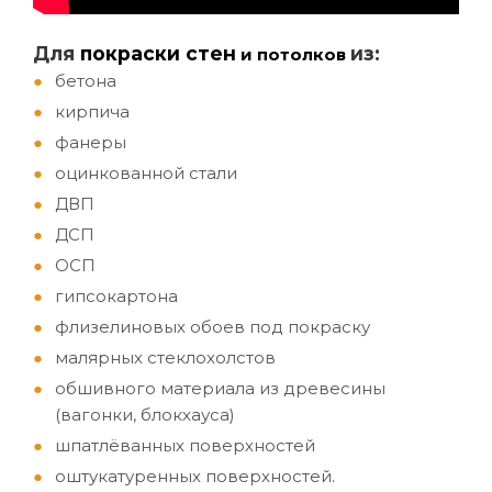
Д
ля
покраски стен
из:
и потолков
бетона
кирпича
фанеры
оцинкованной стали
ДВП
ДСП
ОСП
гипсокартона
флизелиновых обоев под покраску
малярных стеклохолстов
обшивного материала из древесины
(вагонки, блокхауса)
шпатлёванных поверхностей
оштукатуренных поверхностей.