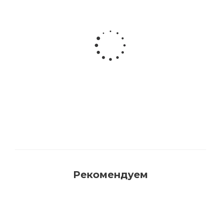
Акриловая матовая краска FAMA PAINT
HANDY
Много
Рекомендуем