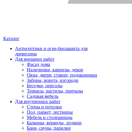
Каталог
Антисептики и огне-биозащита для
древесины
Для внешних работ
Фасад дома
Наличники, карнизы, декор
Окна, двери, ставни, подоконники
Заборы, ворота, изгороди
Беседки, перголы
Террасы, настилы, причалы
Садовая мебель
Для внутренних работ
Стены и потолки
Пол, паркет, лестницы
Мебель и столешницы
Балконы, веранды, лоджии
Бани, сауны, парилки