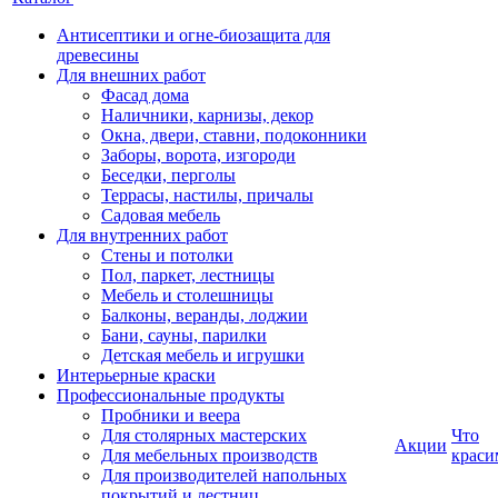
Антисептики и огне-биозащита для
древесины
Для внешних работ
Фасад дома
Наличники, карнизы, декор
Окна, двери, ставни, подоконники
Заборы, ворота, изгороди
Беседки, перголы
Террасы, настилы, причалы
Садовая мебель
Для внутренних работ
Стены и потолки
Пол, паркет, лестницы
Мебель и столешницы
Балконы, веранды, лоджии
Бани, сауны, парилки
Детская мебель и игрушки
Интерьерные краски
Профессиональные продукты
Пробники и веера
Для столярных мастерских
Что
Акции
Для мебельных производств
краси
Для производителей напольных
покрытий и лестниц