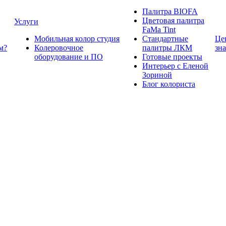
Палитра BIOFA
Цветовая палитра
Услуги
FaMa Tint
Мобильная колор студия
Стандартные
Це
м?
Колеровочное
палитры ЛКМ
зн
оборудование и ПО
Готовые проекты
Интерьер с Еленой
Зориной
Блог колориста