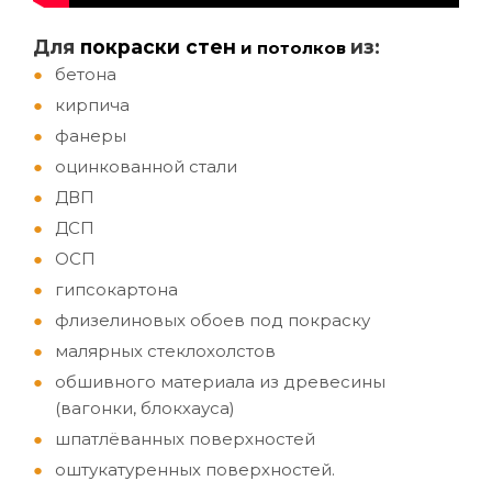
Д
ля
покраски стен
из:
и потолков
бетона
кирпича
фанеры
оцинкованной стали
ДВП
ДСП
ОСП
гипсокартона
флизелиновых обоев под покраску
малярных стеклохолстов
обшивного материала из древесины
(вагонки, блокхауса)
шпатлёванных поверхностей
оштукатуренных поверхностей.