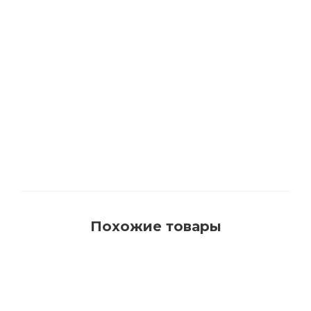
1540 Кисть для красок на водной основе с
синтетическим ворсом AquaProfi
Много
Похожие товары
РЕКОМЕНДУЕМ