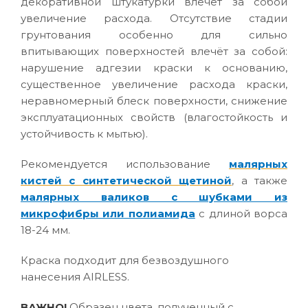
декоративной штукатурки влечёт за собой
увеличение расхода. Отсутствие стадии
грунтования особенно для сильно
впитывающих поверхностей влечёт за собой:
нарушение адгезии краски к основанию,
существенное увеличение расхода краски,
неравномерный блеск поверхности, снижение
эксплуатационных свойств (влагостойкость и
устойчивость к мытью).
Рекомендуется использование
малярных
кистей с синтетической щетиной
, а также
малярных валиков с шубками из
микрофибры или полиамида
с длиной ворса
18-24 мм.
Краска подходит для безвоздушного
нанесения AIRLESS.
ВАЖНО!
Образец цвета, полученный с