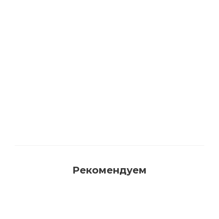
Акриловая матовая краска FAMA PAINT
HANDY
Много
Рекомендуем