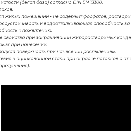
вистости (белая база) согласно DIN EN 13300.
пахов.
ля жилых помещений - не содержит фосфатов, раствори
осоустойчивость и водоотталкивающая способность за 
обность к пожелтению.
 свойства при закрашивании жирорастворимых конден
рызг при нанесении.
ладкая поверхность при нанесении распылением.
гезия к оцинкованной стали при окраске потолков с о
аротушения).