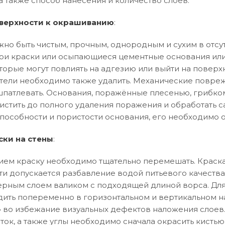
а также способ нанесения и количество слоев.
верхности к окрашиванию
:
но быть чистым, прочным, однородным и сухим в отсут
и краски или осыпающиеся цементные основания или
торые могут повлиять на адгезию или выйти на поверхн
тели необходимо также удалить. Механические повреж
патлевать. Основания, поражённые плесенью, грибко
истить до полного удаления поражения и обработать 
особности и пористости основания, его необходимо 
ски на стены
:
ем краску необходимо тщательно перемешать. Краска
ти допускается разбавление водой питьевого качества
рным слоем валиком с подходящей длиной ворса. Дл
ить попеременно в горизонтальном и вертикальном 
ла» во избежание визуальных дефектов наложения слоев
ток, а также углы необходимо сначала окрасить кистью