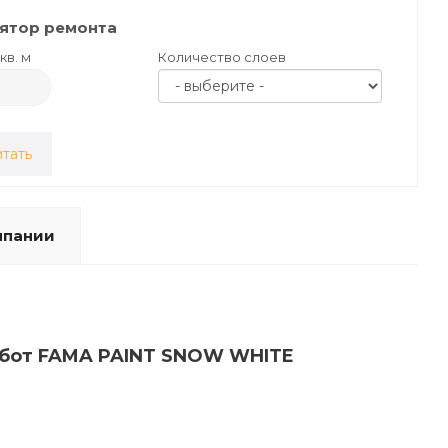
ятор ремонта
кв. м
Количество слоев
тать
мпании
работ FAMA PAINT SNOW WHITE