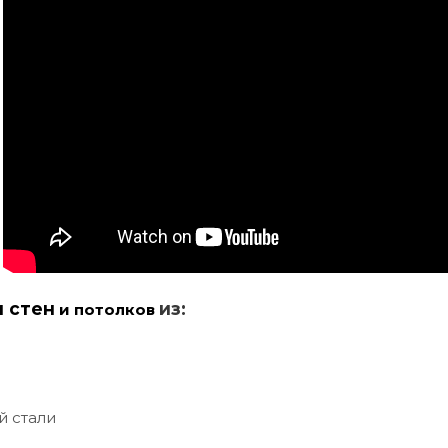
и стен
из:
и потолков
й стали