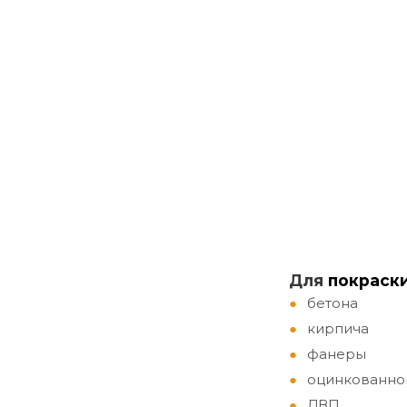
Д
ля
покраск
бетона
кирпича
фанеры
оцинкованно
ДВП