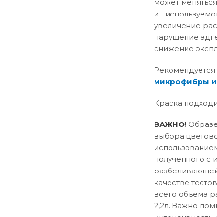
может меняться
и используемо
увеличение рас
нарушение адге
снижение эксплу
Рекомендуется
микрофибры и
Краска подходи
ВАЖНО!
Образец
выбора цветово
использованием
полученного с 
разбеливающей 
качестве тесто
всего объема р
2,2л. Важно пом