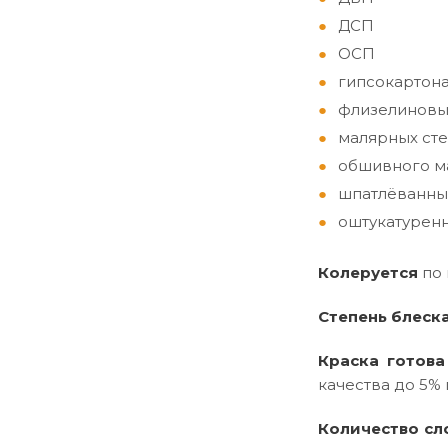
ДСП
ОСП
гипсокартон
флизелиновы
малярных сте
обшивного ма
шпатлёванны
оштукатуренн
Колеруется
по
Степень блеск
Краска готова
качества до 5% 
Количество сл