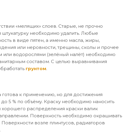
ствии «мелящих» слоев. Старые, не прочно
 штукатурку необходимо удалить. Любые
ость в виде пятен, а именно масла, жиры,
дения или неровности, трещины, сколы и прочее
м или водорослями (зелёный налёт) необходимо
санитарным составом. С целью выравнивания
обработать
грунтом
.
 готова к применению, но для достижения
 до 5 % по объёму. Краску необходимо наносить
я хорошего распределения краски валик
направлении. Поверхность необходимо окрашивать
. Поверхности возле плинтусов, радиаторов
.