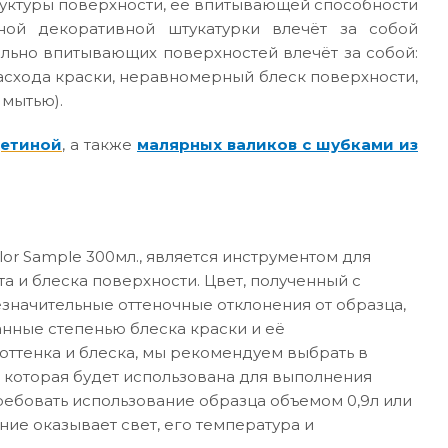
руктуры поверхности, её впитывающей способности
ной декоративной штукатурки влечёт за собой
ильно впитывающих поверхностей влечёт за собой:
асхода краски, неравномерный блеск поверхности,
 мытью).
щетиной
, а также
малярных валиков с шубками из
or Sample 300мл., является инструментом для
а и блеска поверхности. Цвет, полученный с
значительные оттеночные отклонения от образца,
анные степенью блеска краски и её
ттенка и блеска, мы рекомендуем выбрать в
 которая будет использована для выполнения
требовать использование образца объемом 0,9л или
ние оказывает свет, его температура и