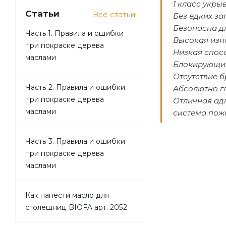
1 класс укры
Статьи
Все статьи
Без едких за
Безопасна д
Часть 1. Правила и ошибки
Высокая изн
при покраске дерева
Низкая спос
маслами
Блокирующие
Отсутствие б
Часть 2. Правила и ошибки
Абсолютно г
при покраске дерева
Отличная ад
маслами
система пож
Часть 3. Правила и ошибки
при покраске дерева
маслами
Как нанести масло для
столешниц BIOFA арт. 2052