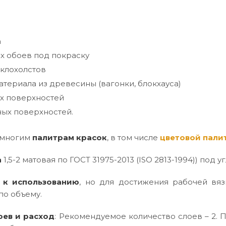
а
х обоев под покраску
клохолстов
териала из древесины (вагонки, блокхауса)
х поверхностей
ых поверхностей.
 многим
палитрам красок
, в том числе
цветовой пали
а
1,5-2 матовая по ГОСТ 31975-2013 (ISO 2813-1994)) под уг
 к использованию
, но для достижения рабочей вяз
по объему.
оев и расход
: Рекомендуемое количество слоев – 2. П