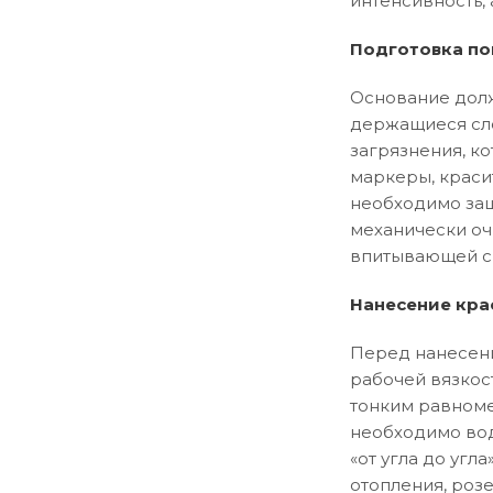
интенсивность, 
Подготовка по
Основание долж
держащиеся сло
загрязнения, ко
маркеры, краси
необходимо заш
механически оч
впитывающей сп
Нанесение кра
Перед нанесени
рабочей вязкос
тонким равноме
необходимо вод
«от угла до уг
отопления, розе