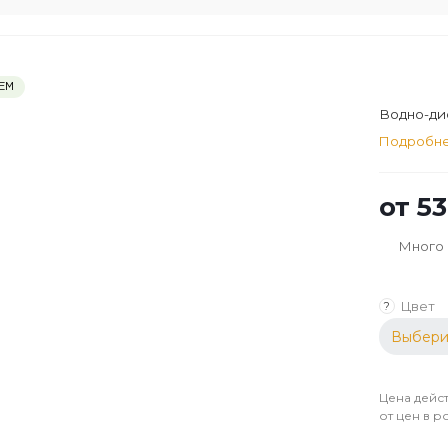
ЕМ
Водно-дис
Подробн
от
53
Много
Цвет
?
Выбери
Цена дейст
от цен в р