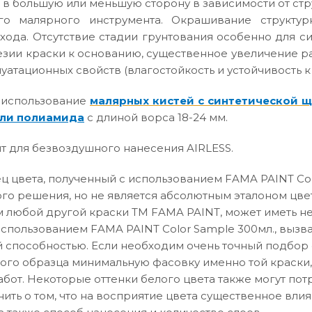
 в большую или меньшую сторону в зависимости от ст
го малярного инструмента. Окрашивание структур
хода. Отсутствие стадии грунтования особенно для с
зии краски к основанию, существенное увеличение р
атационных свойств (влагостойкость и устойчивость к
 использование
малярных кистей с синтетической 
ли полиамида
с длиной ворса 18-24 мм.
т для безвоздушного нанесения AIRLESS.
 цвета, полученный с использованием FAMA PAINT Col
го решения, но не является абсолютным эталоном цвет
 любой другой краски ТМ FAMA PAINT, может иметь не
использованием FAMA PAINT Color Sample 300мл., вызв
способностью. Если необходим очень точный подбор о
вого образца минимальную фасовку именно той краски,
абот. Некоторые оттенки белого цвета также могут по
нить о том, что на восприятие цвета существенное влия