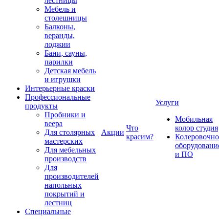
лестницы
Мебель и
столешницы
Балконы,
веранды,
лоджии
Бани, сауны,
парилки
Детская мебель
и игрушки
Интерьерные краски
Профессиональные
Услуги
продукты
Пробники и
Мобильная
веера
Что
колор студия
Для столярных
Акции
красим?
Колеровочно
мастерских
оборудовани
Для мебельных
и ПО
производств
Для
производителей
напольных
покрытий и
лестниц
Специальные