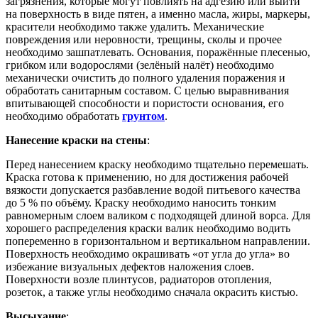
загрязнения, которые могут повлиять на адгезию или выйти
на поверхность в виде пятен, а именно масла, жиры, маркеры,
красители необходимо также удалить. Механические
повреждения или неровности, трещины, сколы и прочее
необходимо зашпатлевать. Основания, поражённые плесенью,
грибком или водорослями (зелёный налёт) необходимо
механически очистить до полного удаления поражения и
обработать санитарным составом. С целью выравнивания
впитывающей способности и пористости основания, его
необходимо обработать
грунтом
.
Нанесение краски на стены
:
Перед нанесением краску необходимо тщательно перемешать.
Краска готова к применению, но для достижения рабочей
вязкости допускается разбавление водой питьевого качества
до 5 % по объёму. Краску необходимо наносить тонким
равномерным слоем валиком с подходящей длиной ворса. Для
хорошего распределения краски валик необходимо водить
попеременно в горизонтальном и вертикальном направлении.
Поверхность необходимо окрашивать «от угла до угла» во
избежание визуальных дефектов наложения слоев.
Поверхности возле плинтусов, радиаторов отопления,
розеток, а также углы необходимо сначала окрасить кистью.
Высыхание
: