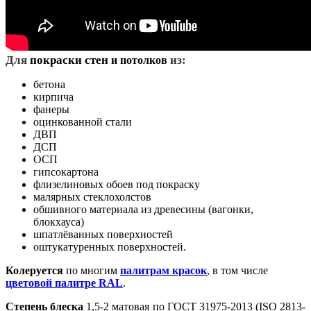
Д
ля
покраски стен
из:
и потолков
бетона
кирпича
фанеры
оцинкованной стали
ДВП
ДСП
ОСП
гипсокартона
флизелиновых обоев под покраску
малярных стеклохолстов
обшивного материала из древесины (вагонки,
блокхауса)
шпатлёванных поверхностей
оштукатуренных поверхностей.
Колеруется
по многим
палитрам красок
, в том числе
цветовой палитре RAL
.
Степень блеска
1,5-2 матовая по ГОСТ 31975-2013 (ISO 2813-