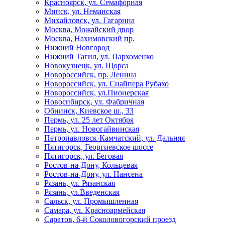
Красноярск, ул. Семафорная
Минск, ул. Неманская
Михайловск, ул. Гагарина
Москва, Можайский двор
Москва, Нахимовский пр.
Нижний Новгород
Нижний Тагил, ул. Пархоменко
Новокузнецк, ул. Щорса
Новороссийск, пр. Ленина
Новороссийск, ул. Снайпера Рубахо
Новороссийск, ул.Пионерская
Новосибирск, ул. Фабричная
Обнинск, Киевское ш., 33
Пермь, ул. 25 лет Октября
Пермь, ул. Новогайвинская
Петропавловск-Камчатский, ул. Дальняя
Пятигорск, Георгиевское шоссе
Пятигорск, ул. Беговая
Ростов-на-Дону, Кольцевая
Ростов-на-Дону, ул. Нансена
Рязань, ул. Рязанская
Рязань, ул.Введенская
Сальск, ул. Промышленная
Самара, ул. Красноармейская
Саратов, 6-й Соколовогорский проезд