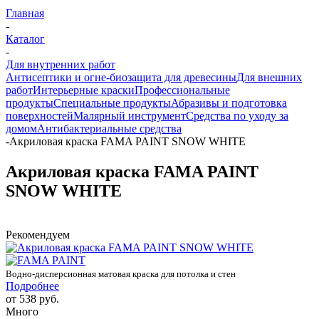
Главная
-
Каталог
-
Для внутренних работ
Антисептики и огне-биозащита для древесины
Для внешних
работ
Интерьерные краски
Профессиональные
продукты
Специальные продукты
Абразивы и подготовка
поверхностей
Малярный инструмент
Средства по уходу за
домом
Антибактериальные средства
-
Акриловая краска FAMA PAINT SNOW WHITE
Акриловая краска FAMA PAINT
SNOW WHITE
Рекомендуем
Водно-дисперсионная матовая краска для потолка и стен
Подробнее
от
538 руб.
Много