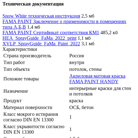
Техническая документация
Snow White техническая инструкция
2,5 мб
FAMA PAINT Заключение о применимости в помещениях
типа А,Б,В
1,4 мб
FAMA PAINT Сертификат соответствия КМ1
485,2 кб
HEA_SprayGuide_FaMa_2022_print
1,1 мб
XVLP_SprayGuide_FaMa_Paint_2022
3,1 мб
Характеристики
Страна производитель
Россия
Тип работ
внутри
Тип объекта
потолок, стены
Акриловая матовая краска
Похожие товары
FAMA PAINT HANDY
интерьерные краски для стен
Назначение
и потолков
Продукт
краска
Материал поверхности
ОСБ, бетон
Класс мокрого истирания
1
согласно DIN EN 13300
Класс укрывитости согласно
1
DIN EN 13300