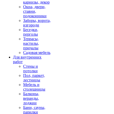
карнизы, декор
Окна, двери,
ставни,
подоконники
Заборы, ворота,
изгороди
Беседки,
перголы
Террасы,
настилы,
причалы
Садовая мебель
Для внутренних
работ
Стены и
потолки
Пол, паркет,
лестницы
Мебель и
столешницы
Балконы,
веранды,
лоджии
Бани, сауны,
парилки