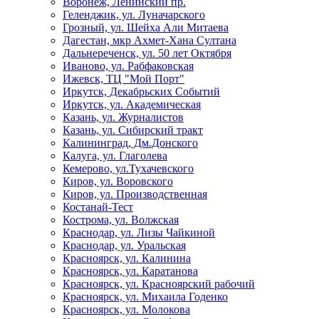
Воронеж, Ленинский пр.
Геленджик, ул. Луначарского
Грозный, ул. Шейха Али Митаева
Дагестан, мкр Ахмет-Хана Султана
Дальнереченск, ул. 50 лет Октября
Иваново, ул. Рабфаковская
Ижевск, ТЦ "Мой Порт"
Иркутск, Декабрьских Событий
Иркутск, ул. Академическая
Казань, ул. Журналистов
Казань, ул. Сибирский тракт
Калининград, Дм.Донского
Калуга, ул. Глаголева
Кемерово, ул.Тухачевского
Киров, ул. Воровского
Киров, ул. Производственная
Костанай-Тест
Кострома, ул. Волжская
Краснодар, ул. Лизы Чайкиной
Краснодар, ул. Уральская
Красноярск, ул. Калинина
Красноярск, ул. Каратанова
Красноярск, ул. Красноярский рабочий
Красноярск, ул. Михаила Годенко
Красноярск, ул. Молокова