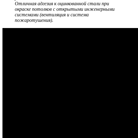
Отличная адгезия к оцинкованной стали при
окраске потолков с открытыми инженерными
системами (вентиляция и система
пожаротушения).