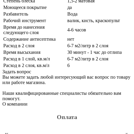
Степень блеска
1,5-2 матовая
Моющееся покрытие
да
Разбавитель
Вода
Рабочий инструмент
валик, кисть, краскопульт
Время до нанесения
4-6 часов
следующего слоя
Содержание антисептика
нет
Расход в 2 слоя
6-7 м2/литр в 2 слоя
Время высыхания
30 минут - 1 час до отлипа
Расход в 1 слой, кв.м/л
6-7 м2/литр в 2 слоя
Расход в 2 слоя, кв.м/л
6
Задать вопрос
Вы можете задать любой интересующий вас вопрос по товару
или работе магазина.
Наши квалифицированные специалисты обязательно вам
помогут.
О компании
Оплата