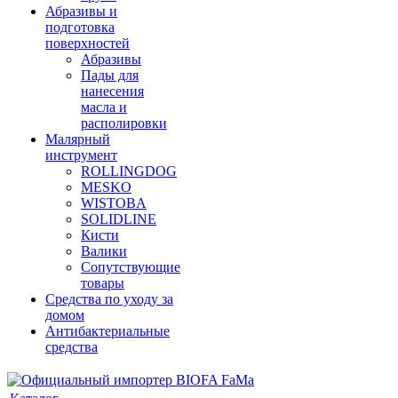
Абразивы и
подготовка
поверхностей
Абразивы
Пады для
нанесения
масла и
располировки
Малярный
инструмент
ROLLINGDOG
MESKO
WISTOBA
SOLIDLINE
Кисти
Валики
Сопутствующие
товары
Средства по уходу за
домом
Антибактериальные
средства