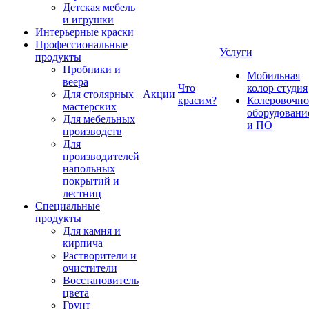
Детская мебель
и игрушки
Интерьерные краски
Профессиональные
Услуги
продукты
Пробники и
Мобильная
веера
Что
колор студия
Для столярных
Акции
красим?
Колеровочно
мастерских
оборудовани
Для мебельных
и ПО
производств
Для
производителей
напольных
покрытий и
лестниц
Специальные
продукты
Для камня и
кирпича
Растворители и
очистители
Восстановитель
цвета
Грунт