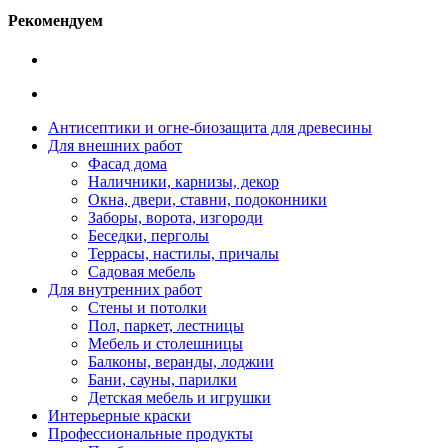
Рекомендуем
Антисептики и огне-биозащита для древесины
Для внешних работ
Фасад дома
Наличники, карнизы, декор
Окна, двери, ставни, подоконники
Заборы, ворота, изгороди
Беседки, перголы
Террасы, настилы, причалы
Садовая мебель
Для внутренних работ
Стены и потолки
Пол, паркет, лестницы
Мебель и столешницы
Балконы, веранды, лоджии
Бани, сауны, парилки
Детская мебель и игрушки
Интерьерные краски
Профессиональные продукты