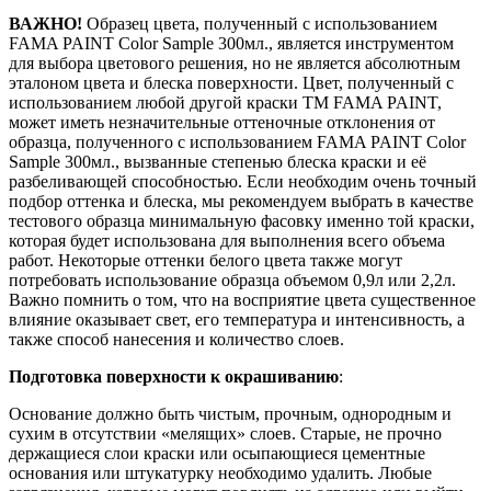
ВАЖНО!
Образец цвета, полученный с использованием
FAMA PAINT Color Sample 300мл., является инструментом
для выбора цветового решения, но не является абсолютным
эталоном цвета и блеска поверхности. Цвет, полученный с
использованием любой другой краски ТМ FAMA PAINT,
может иметь незначительные оттеночные отклонения от
образца, полученного с использованием FAMA PAINT Color
Sample 300мл., вызванные степенью блеска краски и её
разбеливающей способностью. Если необходим очень точный
подбор оттенка и блеска, мы рекомендуем выбрать в качестве
тестового образца минимальную фасовку именно той краски,
которая будет использована для выполнения всего объема
работ. Некоторые оттенки белого цвета также могут
потребовать использование образца объемом 0,9л или 2,2л.
Важно помнить о том, что на восприятие цвета существенное
влияние оказывает свет, его температура и интенсивность, а
также способ нанесения и количество слоев.
Подготовка поверхности к окрашиванию
:
Основание должно быть чистым, прочным, однородным и
сухим в отсутствии «мелящих» слоев. Старые, не прочно
держащиеся слои краски или осыпающиеся цементные
основания или штукатурку необходимо удалить. Любые