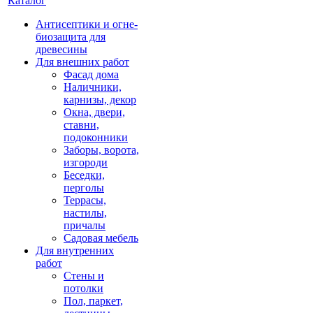
Каталог
Антисептики и огне-
биозащита для
древесины
Для внешних работ
Фасад дома
Наличники,
карнизы, декор
Окна, двери,
ставни,
подоконники
Заборы, ворота,
изгороди
Беседки,
перголы
Террасы,
настилы,
причалы
Садовая мебель
Для внутренних
работ
Стены и
потолки
Пол, паркет,