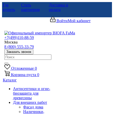
Где
Стать
Доставка и
купить
партнером
оплата
Войти
Мой кабинет
+7(499)110-88-59
Москва
8 (800) 555-33-79
Заказать звонок
Отложенные
0
Корзина
пуста
0
Каталог
Антисептики и огне-
биозащита для
древесины
Для внешних работ
Фасад дома
Наличники,