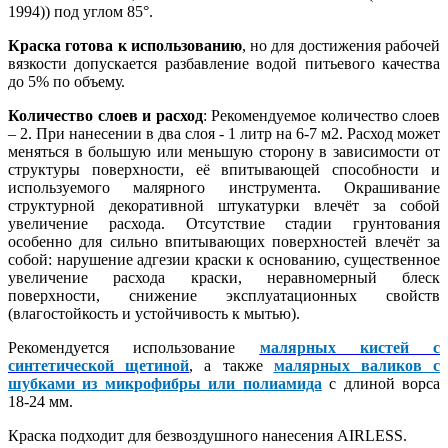
1994)) под углом 85°.
Краска готова к использованию
, но для достижения рабочей
вязкости допускается разбавление водой питьевого качества
до 5% по объему.
Количество слоев и расход
: Рекомендуемое количество слоев
– 2. При нанесении в два слоя - 1 литр на 6-7 м2. Расход может
меняться в большую или меньшую сторону в зависимости от
структуры поверхности, её впитывающей способности и
используемого малярного инструмента. Окрашивание
структурной декоративной штукатурки влечёт за собой
увеличение расхода. Отсутствие стадии грунтования
особенно для сильно впитывающих поверхностей влечёт за
собой: нарушение адгезии краски к основанию, существенное
увеличение расхода краски, неравномерный блеск
поверхности, снижение эксплуатационных свойств
(влагостойкость и устойчивость к мытью).
Рекомендуется использование
малярных кистей с
синтетической щетиной
, а также
малярных валиков с
шубками из микрофибры или полиамида
с длиной ворса
18-24 мм.
Краска подходит для безвоздушного нанесения AIRLESS.