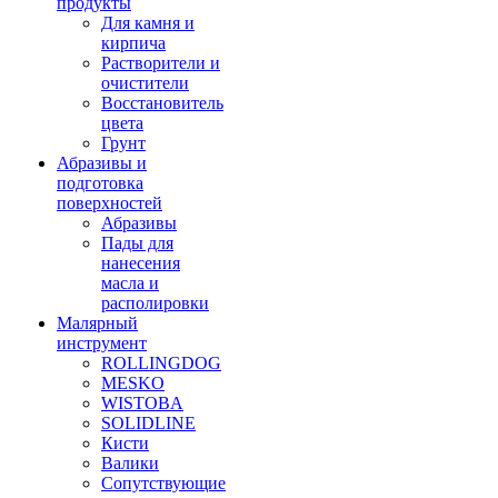
продукты
Для камня и
кирпича
Растворители и
очистители
Восстановитель
цвета
Грунт
Абразивы и
подготовка
поверхностей
Абразивы
Пады для
нанесения
масла и
располировки
Малярный
инструмент
ROLLINGDOG
MESKO
WISTOBA
SOLIDLINE
Кисти
Валики
Сопутствующие