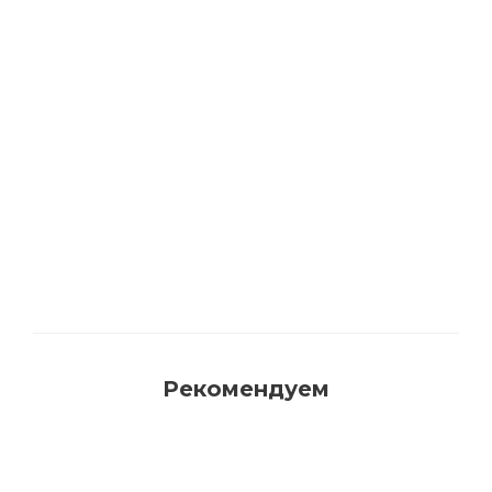
Акриловая матовая краска FAMA PAINT
HANDY
Много
Рекомендуем