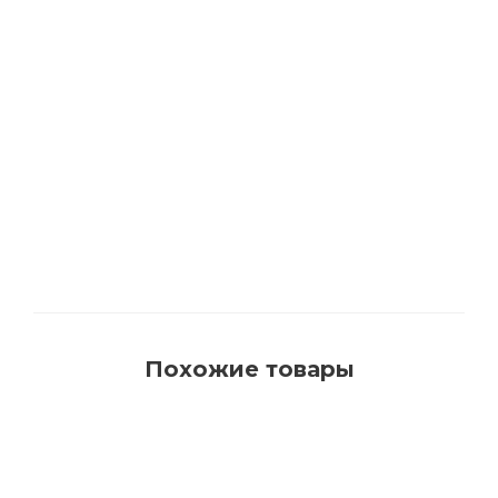
1540 Кисть для красок на водной основе с
синтетическим ворсом AquaProfi
Много
Похожие товары
РЕКОМЕНДУЕМ