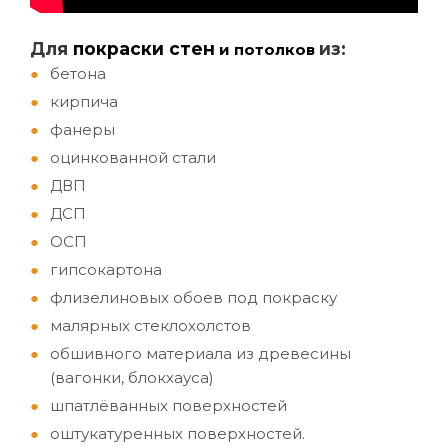
Д
ля
покраски стен
из:
и потолков
бетона
кирпича
фанеры
оцинкованной стали
ДВП
ДСП
ОСП
гипсокартона
флизелиновых обоев под покраску
малярных стеклохолстов
обшивного материала из древесины
(вагонки, блокхауса)
шпатлёванных поверхностей
оштукатуренных поверхностей.