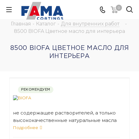
0
Главная
-
Каталог
-
Для внутренних работ
-
8500 BIOFA Цветное масло для интерьера
8500 BIOFA ЦВЕТНОЕ МАСЛО ДЛЯ
ИНТЕРЬЕРА
РЕКОМЕНДУЕМ
не содержащее растворителей, а только
высококачественные натуральные масла
и воски, предназначено для внутренних
Подробнее
работ с целью придания цветового