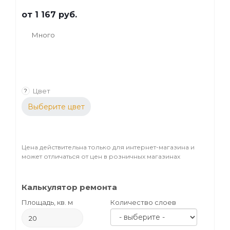
оттенка деревянным поверхностям
от
1 167 руб.
(лестницам, стенам, мебели, предметам
декора).
Много
Цвет
?
Выберите цвет
Цена действительна только для интернет-магазина и
может отличаться от цен в розничных магазинах
Калькулятор ремонта
Площадь, кв. м
Количество слоев