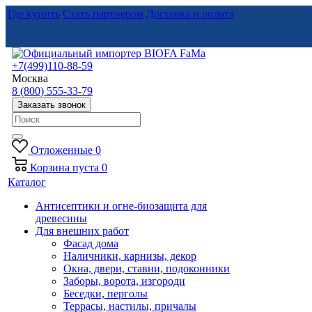
Где купить
Стать партнером
Доставка и оплата
+7(499)110-88-59
Москва
8 (800) 555-33-79
Заказать звонок
Отложенные
0
Корзина
пуста
0
Каталог
Антисептики и огне-биозащита для
древесины
Для внешних работ
Фасад дома
Наличники, карнизы, декор
Окна, двери, ставни, подоконники
Заборы, ворота, изгороди
Беседки, перголы
Террасы, настилы, причалы