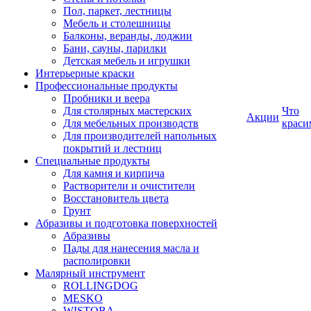
Пол, паркет, лестницы
Мебель и столешницы
Балконы, веранды, лоджии
Бани, сауны, парилки
Детская мебель и игрушки
Интерьерные краски
Профессиональные продукты
Пробники и веера
Для столярных мастерских
Что
Акции
Для мебельных производств
краси
Для производителей напольных
покрытий и лестниц
Специальные продукты
Для камня и кирпича
Растворители и очистители
Восстановитель цвета
Грунт
Абразивы и подготовка поверхностей
Абразивы
Пады для нанесения масла и
располировки
Малярный инструмент
ROLLINGDOG
MESKO
WISTOBA