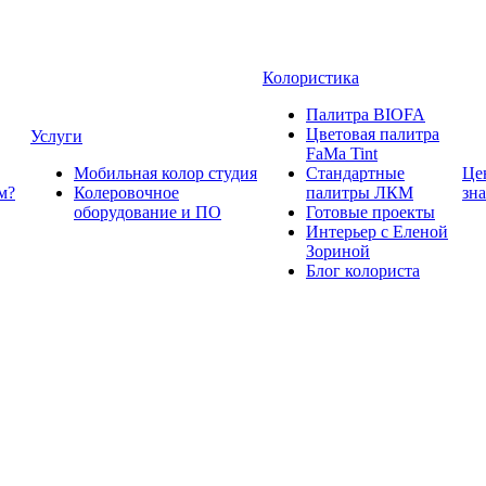
Колористика
Палитра BIOFA
Цветовая палитра
Услуги
FaMa Tint
Мобильная колор студия
Стандартные
Це
м?
Колеровочное
палитры ЛКМ
зн
оборудование и ПО
Готовые проекты
Интерьер с Еленой
Зориной
Блог колориста