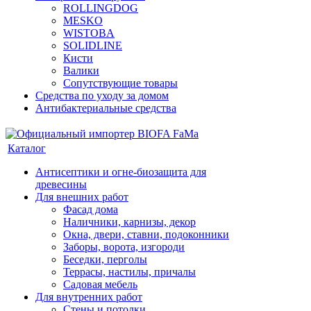
ROLLINGDOG
MESKO
WISTOBA
SOLIDLINE
Кисти
Валики
Сопутствующие товары
Средства по уходу за домом
Антибактериальные средства
Каталог
Антисептики и огне-биозащита для
древесины
Для внешних работ
Фасад дома
Наличники, карнизы, декор
Окна, двери, ставни, подоконники
Заборы, ворота, изгороди
Беседки, перголы
Террасы, настилы, причалы
Садовая мебель
Для внутренних работ
Стены и потолки