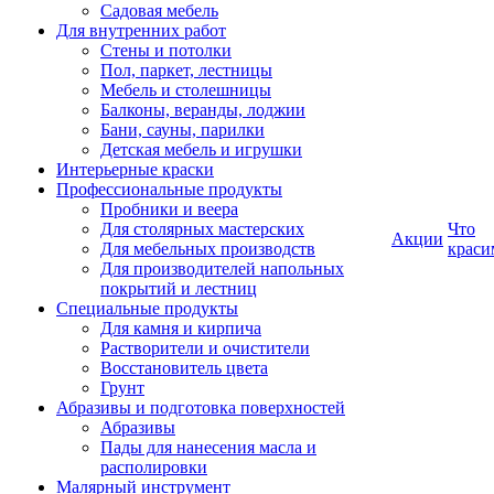
Садовая мебель
Для внутренних работ
Стены и потолки
Пол, паркет, лестницы
Мебель и столешницы
Балконы, веранды, лоджии
Бани, сауны, парилки
Детская мебель и игрушки
Интерьерные краски
Профессиональные продукты
Пробники и веера
Для столярных мастерских
Что
Акции
Для мебельных производств
краси
Для производителей напольных
покрытий и лестниц
Специальные продукты
Для камня и кирпича
Растворители и очистители
Восстановитель цвета
Грунт
Абразивы и подготовка поверхностей
Абразивы
Пады для нанесения масла и
располировки
Малярный инструмент