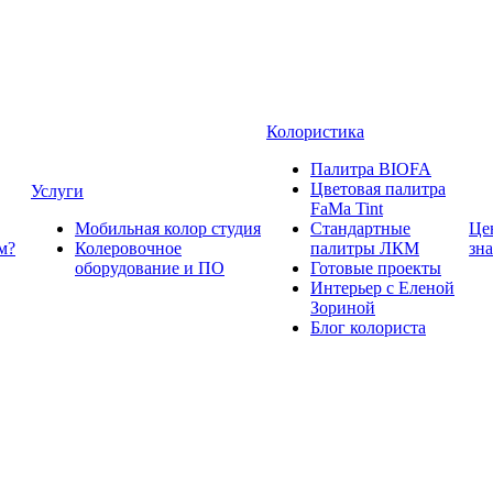
Колористика
Палитра BIOFA
Цветовая палитра
Услуги
FaMa Tint
Мобильная колор студия
Стандартные
Це
м?
Колеровочное
палитры ЛКМ
зн
оборудование и ПО
Готовые проекты
Интерьер с Еленой
Зориной
Блог колориста