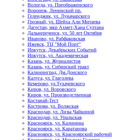
Вологда, ул. Преображенского
Воронеж, Ленинский пр.
Геленджик, ул. Луначарского
Грозный, ул. Шейха Али Митаева
Дагестан, мкр Ахмет-Хана Султана
Дальнереченск, ул. 50 лет Октября
Иваново, ул. Рабфаковская
Ижевск, ТЦ "Мой Порт"
Иркутск, Декабрьских Событий
Иркутск, ул. Академическая
Казань, ул. Журналистов
Казань, ул. Сибирский тракт
Калининград, Дм.Донского
Калуга, ул. Глаголева
Кемерово, ул.Тухачевского
Киров, ул. Воровского
Киров, ул. Производственная
Костанай-Тест
Кострома, ул. Волжская
Краснодар, ул. Лизы Чайкиной
Краснодар, ул. Уральская
Красноярск, ул. Калинина
Красноярск, ул. Каратанова
Красноярск, ул. Красноярский рабочий
Красноярск, ул. Михаила Годенко