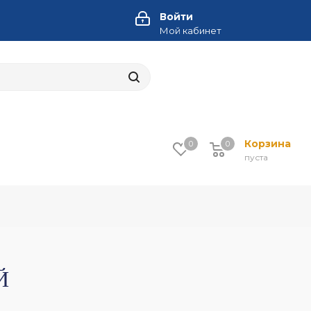
Войти
Мой кабинет
Корзина
0
0
пуста
Й