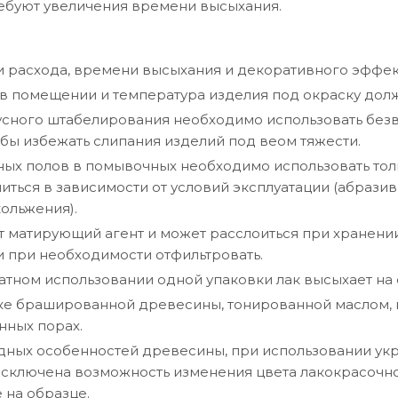
ебуют увеличения времени высыхания.
 расхода, времени высыхания и декоративного эффек
в помещении и температура изделия под окраску должн
усного штабелирования необходимо использовать бе
обы избежать слипания изделий под веом тяжести.
ых полов в помывочных необходимо использовать толь
иться в зависимости от условий эксплуатации (абрази
кольжения).
 матирующий агент и может расслоиться при хранени
 при необходимости отфильтровать.
тном использовании одной упаковки лак высыхает на с
ке брашированной древесины, тонированной маслом, 
нных порах.
ных особенностей древесины, при использовании укр
исключена возможность изменения цвета лакокрасочн
 на образце.