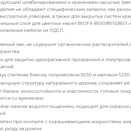
едующим штабелированием и хранением насыпью (мелк
елия не обладают специфическим запахом, лак реком
анспортной упаковке, а также для закрытых систем хр
ишный слой для цветных масел BIOFA 8500/8510/8511 
бновления мебели из ЛДСП.
емый лак, не содержит органических растворителей, 
ранства.
н для защитно-декоративной прозрачной и полупрозр
щений.
вух степенях блеска, полуматовом 5030 и матовом 5230.
родную структуру натурального дерева, сохраняет её 
 баланс износостойкости и эластичности: готовое пок
ается со временем.
айне низким водопоглощением, подходит для окраски
ой.
 пятен при контакте с окрашивающими жидкостями, ж
о уходу за домом.