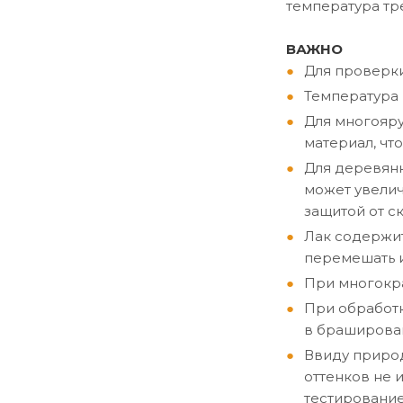
температура тр
ВАЖНО
Для проверки
Температура 
Для многояр
материал, чт
Для деревянн
может увелич
защитой от с
Лак содержит
перемешать и
При многокра
При обработ
в браширова
Ввиду природ
оттенков не 
тестирование