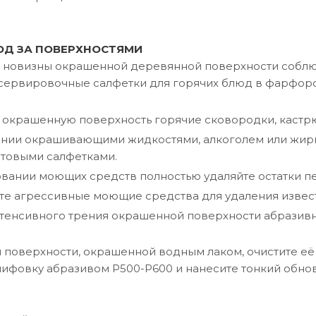
ОД ЗА ПОВЕРХНОСТЯМИ
 новизны окрашенной деревянной поверхности соблю
сервировочные салфетки для горячих блюд в фарфоро
а окрашенную поверхность горячие сковородки, кастрю
ении окрашивающими жидкостями, алкоголем или жирн
товыми салфетками.
вании моющих средств полностью удаляйте остатки пе
те агрессивные моющие средства для удаления извес
тенсивного трения окрашенной поверхности абразивн
 поверхности, окрашенной водным лаком, очистите её 
ифовку абразивом P500-P600 и нанесите тонкий обно