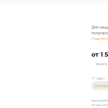
Для защ
полупро
внутри 
Подробн
от
1 
Много
Цвет
?
Выбери
Цена дейст
от цен в р