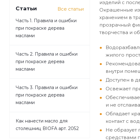
изделий с посл
Статьи
Все статьи
Окрашенные изд
хранением в тр
Часть 1. Правила и ошибки
прозрачный фин
при покраске дерева
творчества и о
маслами
Водоразбавля
Часть 2. Правила и ошибки
жилого прост
при покраске дерева
Рекомендова
маслами
внутри поме
Доступен в д
Часть 3. Правила и ошибки
Освежает при
при покраске дерева
Обеспечивает
маслами
и не отслаив
Обладает кр
контакт с вод
Как нанести масло для
столешниц BIOFA арт. 2052
Не образует
средствами п