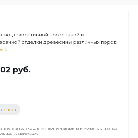
итно-декоративной прозрачной и
зрачной отделки древесины различных пород
помещений
ее
502 руб.
те цвет
вительна только для интернет-магазина и может отличаться
озничных магазинах