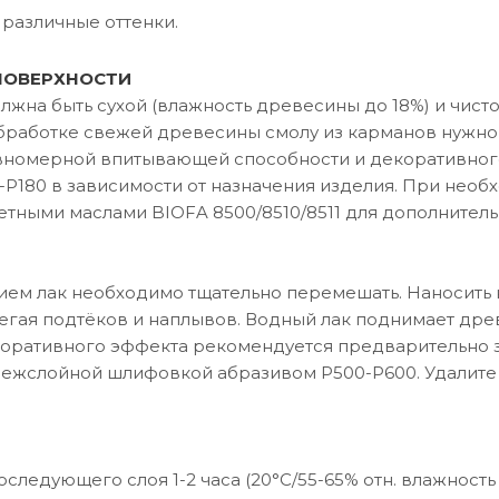
 различные оттенки.
ПОВЕРХНОСТИ
жна быть сухой (влажность древесины до 18%) и чисто
обработке свежей древесины смолу из карманов нужно 
номерной впитывающей способности и декоративного
-P180 в зависимости от назначения изделия. При нео
етными маслами BIOFA 8500/8510/8511 для дополнитель
ем лак необходимо тщательно перемешать. Наносить 
егая подтёков и наплывов. Водный лак поднимает дре
коративного эффекта рекомендуется предварительно з
жслойной шлифовкой абразивом P500-P600. Удалите 
следующего слоя 1-2 часа (20°C/55-65% отн. влажност