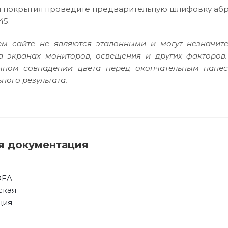
 покрытия проведите предварительную шлифовку абра
45.
м сайте не являются эталонными и могут незначите
а экранах мониторов, освещения и других факторов
очном совпадении цвета перед окончательным нане
ного результата.
я документация
OFA
ская
ция