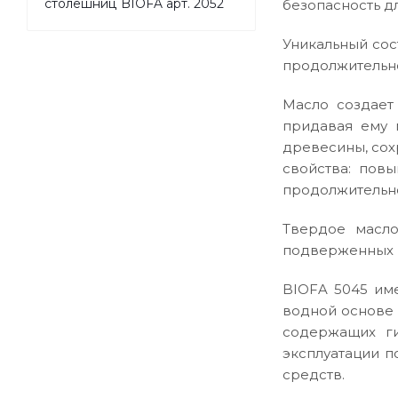
столешниц BIOFA арт. 2052
безопасность д
Уникальный сос
продолжительно
Масло создает
придавая ему 
древесины, сох
свойства: повы
продолжительно
Твердое масло
подверженных и
BIOFA 5045 им
водной основе 
содержащих ги
эксплуатации 
средств.