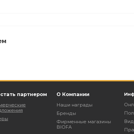
ем
 стать партнером
О Компании
Инф
Онл
мерческие
Наши награды
дложения
Пол
Бренды
еры
Вид
Фирменные магазины
BIOFA
Пра