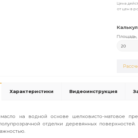
Цена дейст
от цен в р
Калькул
Площадь, 
Рассчи
Характеристики
Видеоинструкция
З
масло на водной основе шелковисто-матовое пре
полупрозрачной отделки деревянных поверхностей.
ажностью.