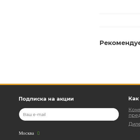
Рекоменду
Как
Подписка на акции
Ком
пре
Дил
Москва