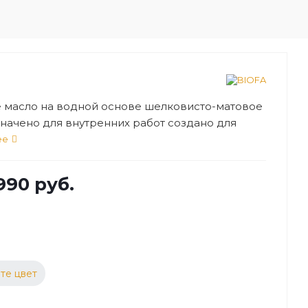
 масло на водной основе шелковисто-матовое
начено для внутренних работ создано для
ной и полупрозрачной отделки деревянных
ее
остей. Возможна обработка стен, пола в
иях с повышенной влажностью.
990 руб.
те цвет