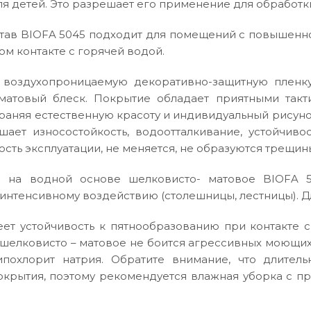
ля детей. Это разрешает его применение для обработк
тав BIOFA 5045 подходит для помещений с повышенно
м контакте с горячей водой.
 воздухопроницаемую декоративно-защитную пленку
матовый блеск. Покрытие обладает приятными такт
раняя естественную красоту и индивидуальный рису
шает износостойкость, водоотталкивание, устойчиво
сть эксплуатации, не меняется, не образуются трещин
 на водной основе шелковисто- матовое BIOFA 5
нтенсивному воздействию (столешницы, лестницы). Для
еет устойчивость к пятнообразованию при контакте
шелковисто – матовое не боится агрессивных моющих
похлорит натрия. Обратите внимание, что длител
покрытия, поэтому рекомендуется влажная уборка с 