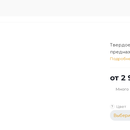
Твердое
предназ
прозрач
Подробн
поверхн
помещен
от
2 
Много
Цвет
?
Выбери