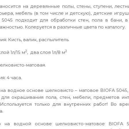
носится на деревянные полы, стены, ступени, лестн
ьера, мебель (в том числе и детскую), детские игру
 5045 подходит для обработки стен, пола в бани, в
жностью. Колеруется в различные цвета по каталогу.
я: Кисть, валик, распылитель.
2
2
лой 1л/15 м
, два слоя 1л/8 м
елковисто-матовая.
: 4 часа.
на водное основе шелковисто – матовое BIOFA 5045, 
 для окрашивания пола, стен, мебели, предметов ин
 Используется только для внутренних работ! Во вр
а.
о на водной основе шелковисто-матовое BIOFA 