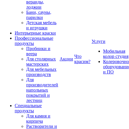
веранды,
лоджии
Бани, сауны,
парилки
Детская мебель
и игрушки
Интерьерные краски
Профессиональные
Услуги
продукты
Пробники и
Мобильная
веера
Что
колор студия
Для столярных
Акции
красим?
Колеровочно
мастерских
оборудовани
Для мебельных
и ПО
производств
Для
производителей
напольных
покрытий и
лестниц
Специальные
продукты
Для камня и
кирпича
Растворители и