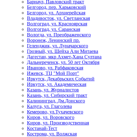
Барнаул, Павловский тракт
Белгород, пер. Харьковский
Белгород, ул. Архиерейская
Владивосток, ул. Светланская
Волгоград, ул. Красноярская
Волгоград, ул. Саранская
Вологда, ул. Преображенского
Воронеж, Ленинский пр.
Геленджик, ул. Луначарского
Грозный, ул. Шейха Али Митаева
Дагестан, мкр Ахмет-Хана Султана
Дальнереченск, ул. 50 лет Октября
Иваново, ул. Рабфаковская
Ижевск, ТЦ "Мой Порт"
Иркутск, Декабрьских Событий
Иркутск, ул. Академическая
Казань, ул. Журналистов
Казань, ул. Сибирский тракт
Калининград, Дм.Донского
Калуга, ул. Глаголева
Кемерово, ул.Тухачевского
Киров, ул. Воровского
Киров, ул. Производственная
Костанай-Тест
Кострома, ул. Волжская