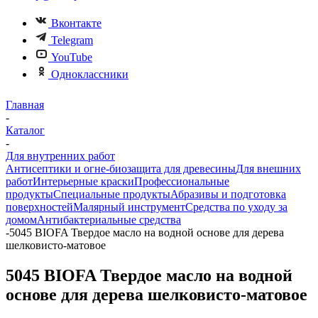
Вконтакте
Telegram
YouTube
Одноклассники
Главная
-
Каталог
-
Для внутренних работ
Антисептики и огне-биозащита для древесины
Для внешних
работ
Интерьерные краски
Профессиональные
продукты
Специальные продукты
Абразивы и подготовка
поверхностей
Малярный инструмент
Средства по уходу за
домом
Антибактериальные средства
-
5045 BIOFA Твердое масло на водной основе для дерева
шелковисто-матовое
5045 BIOFA Твердое масло на водной
основе для дерева шелковисто-матовое