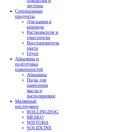
покрытий и
лестниц
Специальные
продукты
Для камня и
кирпича
Растворители и
очистители
Восстановитель
цвета
Грунт
Абразивы и
подготовка
поверхностей
Абразивы
Пады для
нанесения
масла и
располировки
Малярный
инструмент
ROLLINGDOG
MESKO
WISTOBA
SOLIDLINE