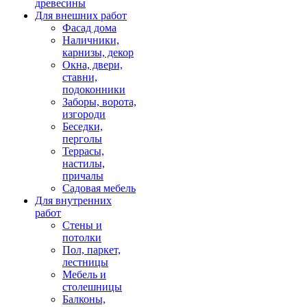
древесины
Для внешних работ
Фасад дома
Наличники,
карнизы, декор
Окна, двери,
ставни,
подоконники
Заборы, ворота,
изгороди
Беседки,
перголы
Террасы,
настилы,
причалы
Садовая мебель
Для внутренних
работ
Стены и
потолки
Пол, паркет,
лестницы
Мебель и
столешницы
Балконы,