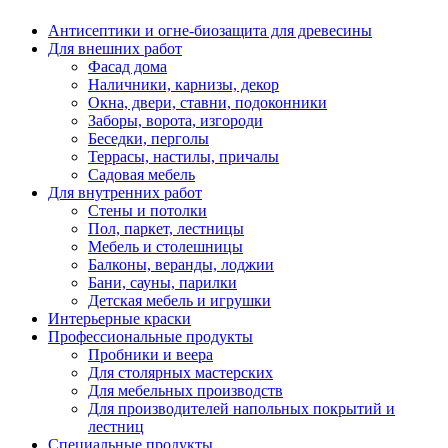
Антисептики и огне-биозащита для древесины
Для внешних работ
Фасад дома
Наличники, карнизы, декор
Окна, двери, ставни, подоконники
Заборы, ворота, изгороди
Беседки, перголы
Террасы, настилы, причалы
Садовая мебель
Для внутренних работ
Стены и потолки
Пол, паркет, лестницы
Мебель и столешницы
Балконы, веранды, лоджии
Бани, сауны, парилки
Детская мебель и игрушки
Интерьерные краски
Профессиональные продукты
Пробники и веера
Для столярных мастерских
Для мебельных производств
Для производителей напольных покрытий и
лестниц
Специальные продукты