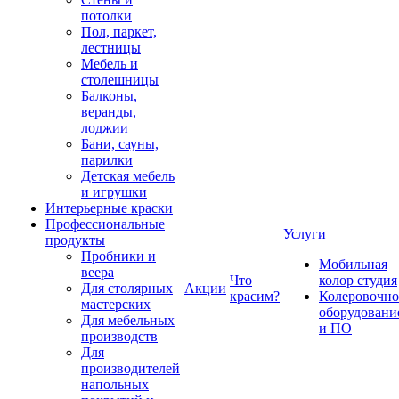
потолки
Пол, паркет,
лестницы
Мебель и
столешницы
Балконы,
веранды,
лоджии
Бани, сауны,
парилки
Детская мебель
и игрушки
Интерьерные краски
Профессиональные
Услуги
продукты
Пробники и
Мобильная
веера
Что
колор студия
Для столярных
Акции
красим?
Колеровочно
мастерских
оборудовани
Для мебельных
и ПО
производств
Для
производителей
напольных