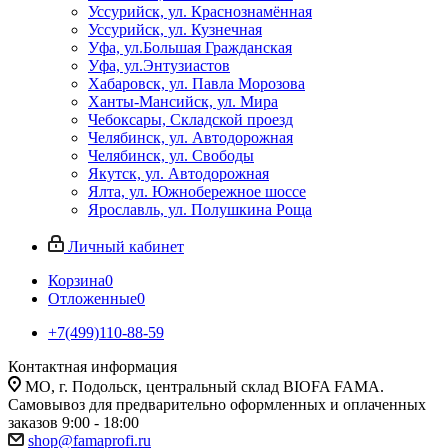
Уссурийск, ул. Краснознамённая
Уссурийск, ул. Кузнечная
Уфа, ул.Большая Гражданская
Уфа, ул.Энтузиастов
Хабаровск, ул. Павла Морозова
Ханты-Мансийск, ул. Мира
Чебоксары, Складской проезд
Челябинск, ул. Автодорожная
Челябинск, ул. Свободы
Якутск, ул. Автодорожная
Ялта, ул. Южнобережное шоссе
Ярославль, ул. Полушкина Роща
Личный кабинет
Корзина
0
Отложенные
0
+7(499)110-88-59
Контактная информация
МО, г. Подольск, центральный склад BIOFA FAMA.
Самовывоз для предварительно оформленных и оплаченных
заказов 9:00 - 18:00
shop@famaprofi.ru