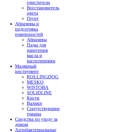
очистители
Восстановитель
цвета
Грунт
Абразивы и
подготовка
поверхностей
Абразивы
Пады для
нанесения
масла и
располировки
Малярный
инструмент
ROLLINGDOG
MESKO
WISTOBA
SOLIDLINE
Кисти
Валики
Сопутствующие
товары
Средства по уходу за
домом
Антибактериальные