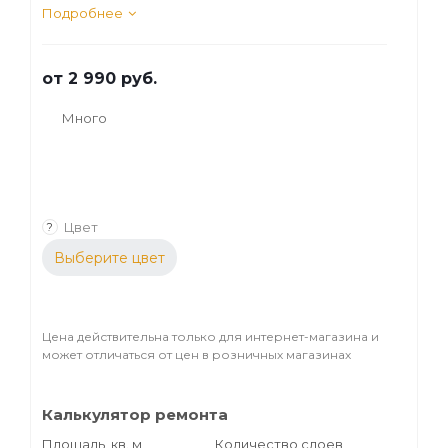
внутренних работ создано для
Подробнее
прозрачной и полупрозрачной отделки
деревянных поверхностей. Возможна
от
2 990 руб.
обработка стен, пола в помещениях с
повышенной влажностью.
Много
Цвет
?
Выберите цвет
Цена действительна только для интернет-магазина и
может отличаться от цен в розничных магазинах
Калькулятор ремонта
Площадь, кв. м
Количество слоев