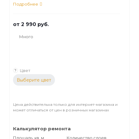
внутренних работ создано для
Подробнее
прозрачной и полупрозрачной отделки
деревянных поверхностей. Возможна
от
2 990 руб.
обработка стен, пола в помещениях с
повышенной влажностью.
Много
Цвет
?
Выберите цвет
Цена действительна только для интернет-магазина и
может отличаться от цен в розничных магазинах
Калькулятор ремонта
Площадь, кв. м
Количество слоев