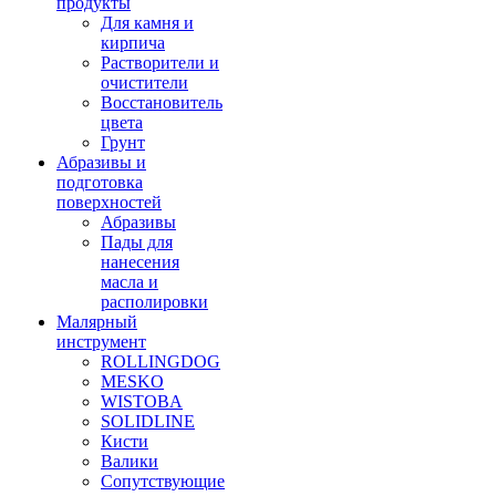
продукты
Для камня и
кирпича
Растворители и
очистители
Восстановитель
цвета
Грунт
Абразивы и
подготовка
поверхностей
Абразивы
Пады для
нанесения
масла и
располировки
Малярный
инструмент
ROLLINGDOG
MESKO
WISTOBA
SOLIDLINE
Кисти
Валики
Сопутствующие