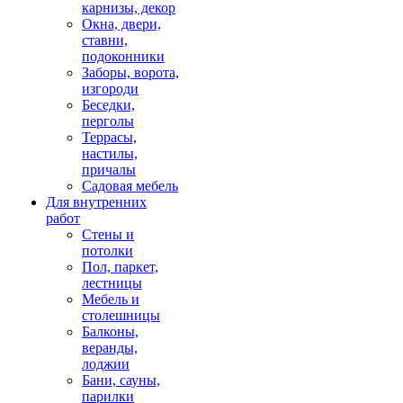
карнизы, декор
Окна, двери,
ставни,
подоконники
Заборы, ворота,
изгороди
Беседки,
перголы
Террасы,
настилы,
причалы
Садовая мебель
Для внутренних
работ
Стены и
потолки
Пол, паркет,
лестницы
Мебель и
столешницы
Балконы,
веранды,
лоджии
Бани, сауны,
парилки