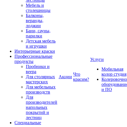
лестницы
Мебель и
столешницы
Балконы,
веранды,
лоджии
Бани, сауны,
парилки
Детская мебель
и игрушки
Интерьерные краски
Профессиональные
Услуги
продукты
Пробники и
Мобильная
веера
Что
колор студия
Для столярных
Акции
красим?
Колеровочно
мастерских
оборудовани
Для мебельных
и ПО
производств
Для
производителей
напольных
покрытий и
лестниц
Специальные