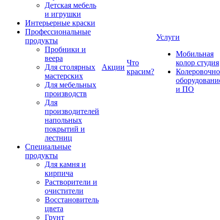
Детская мебель
и игрушки
Интерьерные краски
Профессиональные
Услуги
продукты
Пробники и
Мобильная
веера
Что
колор студия
Для столярных
Акции
красим?
Колеровочно
мастерских
оборудовани
Для мебельных
и ПО
производств
Для
производителей
напольных
покрытий и
лестниц
Специальные
продукты
Для камня и
кирпича
Растворители и
очистители
Восстановитель
цвета
Грунт