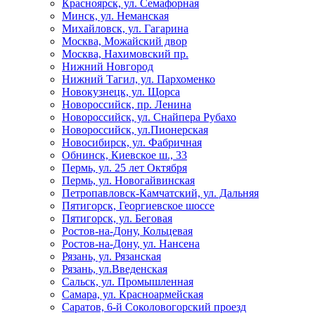
Красноярск, ул. Семафорная
Минск, ул. Неманская
Михайловск, ул. Гагарина
Москва, Можайский двор
Москва, Нахимовский пр.
Нижний Новгород
Нижний Тагил, ул. Пархоменко
Новокузнецк, ул. Щорса
Новороссийск, пр. Ленина
Новороссийск, ул. Снайпера Рубахо
Новороссийск, ул.Пионерская
Новосибирск, ул. Фабричная
Обнинск, Киевское ш., 33
Пермь, ул. 25 лет Октября
Пермь, ул. Новогайвинская
Петропавловск-Камчатский, ул. Дальняя
Пятигорск, Георгиевское шоссе
Пятигорск, ул. Беговая
Ростов-на-Дону, Кольцевая
Ростов-на-Дону, ул. Нансена
Рязань, ул. Рязанская
Рязань, ул.Введенская
Сальск, ул. Промышленная
Самара, ул. Красноармейская
Саратов, 6-й Соколовогорский проезд