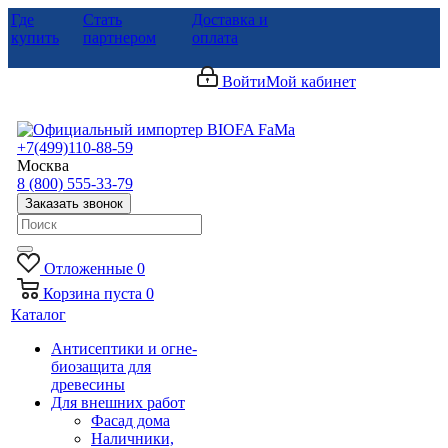
Где
Стать
Доставка и
купить
партнером
оплата
Войти
Мой кабинет
+7(499)110-88-59
Москва
8 (800) 555-33-79
Заказать звонок
Отложенные
0
Корзина
пуста
0
Каталог
Антисептики и огне-
биозащита для
древесины
Для внешних работ
Фасад дома
Наличники,