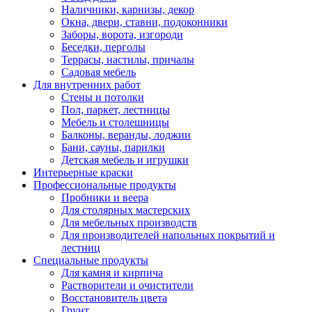
Наличники, карнизы, декор
Окна, двери, ставни, подоконники
Заборы, ворота, изгороди
Беседки, перголы
Террасы, настилы, причалы
Садовая мебель
Для внутренних работ
Стены и потолки
Пол, паркет, лестницы
Мебель и столешницы
Балконы, веранды, лоджии
Бани, сауны, парилки
Детская мебель и игрушки
Интерьерные краски
Профессиональные продукты
Пробники и веера
Для столярных мастерских
Для мебельных производств
Для производителей напольных покрытий и
лестниц
Специальные продукты
Для камня и кирпича
Растворители и очистители
Восстановитель цвета
Грунт