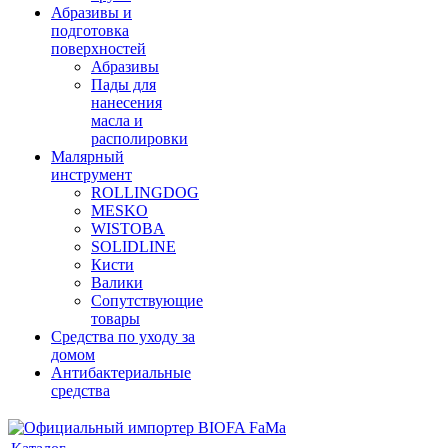
Абразивы и
подготовка
поверхностей
Абразивы
Пады для
нанесения
масла и
располировки
Малярный
инструмент
ROLLINGDOG
MESKO
WISTOBA
SOLIDLINE
Кисти
Валики
Сопутствующие
товары
Средства по уходу за
домом
Антибактериальные
средства