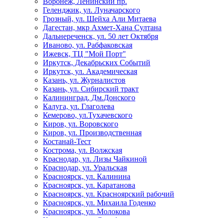
Воронеж, Ленинский пр.
Геленджик, ул. Луначарского
Грозный, ул. Шейха Али Митаева
Дагестан, мкр Ахмет-Хана Султана
Дальнереченск, ул. 50 лет Октября
Иваново, ул. Рабфаковская
Ижевск, ТЦ "Мой Порт"
Иркутск, Декабрьских Событий
Иркутск, ул. Академическая
Казань, ул. Журналистов
Казань, ул. Сибирский тракт
Калининград, Дм.Донского
Калуга, ул. Глаголева
Кемерово, ул.Тухачевского
Киров, ул. Воровского
Киров, ул. Производственная
Костанай-Тест
Кострома, ул. Волжская
Краснодар, ул. Лизы Чайкиной
Краснодар, ул. Уральская
Красноярск, ул. Калинина
Красноярск, ул. Каратанова
Красноярск, ул. Красноярский рабочий
Красноярск, ул. Михаила Годенко
Красноярск, ул. Молокова