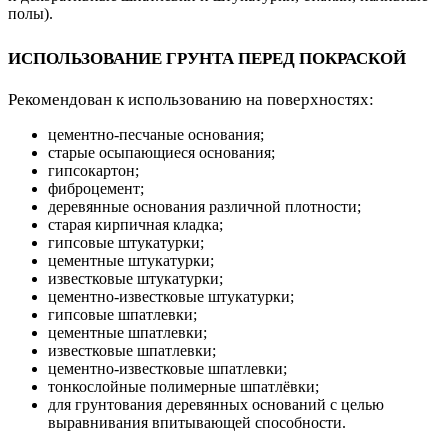
полы).
ИСПОЛЬЗОВАНИЕ ГРУНТА ПЕРЕД ПОКРАСКОЙ
Рекомендован к использованию на поверхностях:
цементно-песчаные основания;
старые осыпающиеся основания;
гипсокартон;
фиброцемент;
деревянные основания различной плотности;
старая кирпичная кладка;
гипсовые штукатурки;
цементные штукатурки;
известковые штукатурки;
цементно-известковые штукатурки;
гипсовые шпатлевки;
цементные шпатлевки;
известковые шпатлевки;
цементно-известковые шпатлевки;
тонкослойные полимерные шпатлёвки;
для грунтования деревянных оснований с целью
выравнивания впитывающей способности.