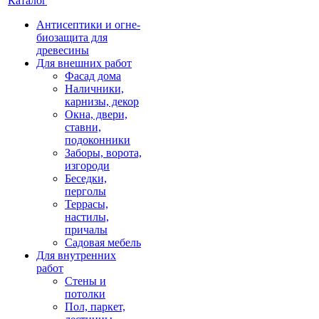
Каталог
Антисептики и огне-
биозащита для
древесины
Для внешних работ
Фасад дома
Наличники,
карнизы, декор
Окна, двери,
ставни,
подоконники
Заборы, ворота,
изгороди
Беседки,
перголы
Террасы,
настилы,
причалы
Садовая мебель
Для внутренних
работ
Стены и
потолки
Пол, паркет,