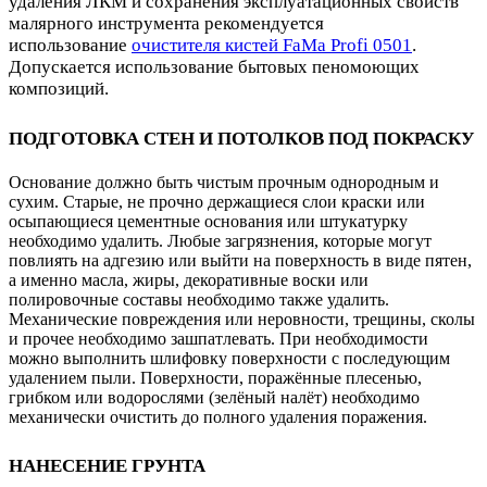
удаления ЛКМ и сохранения эксплуатационных свойств
малярного инструмента рекомендуется
использование
очистителя кистей
FaMa Profi 050
1
.
Допускается использование бытовых пеномоющих
композиций.
ПОДГОТОВКА СТЕН И ПОТОЛКОВ ПОД ПОКРАСКУ
Основание должно быть чистым прочным однородным и
сухим. Старые, не прочно держащиеся слои краски или
осыпающиеся цементные основания или штукатурку
необходимо удалить. Любые загрязнения, которые могут
повлиять на адгезию или выйти на поверхность в виде пятен,
а именно масла, жиры, декоративные воски или
полировочные составы необходимо также удалить.
Механические повреждения или неровности, трещины, сколы
и прочее необходимо зашпатлевать. При необходимости
можно выполнить шлифовку поверхности с последующим
удалением пыли. Поверхности, поражённые плесенью,
грибком или водорослями (зелёный налёт) необходимо
механически очистить до полного удаления поражения.
НАНЕСЕНИЕ ГРУНТА