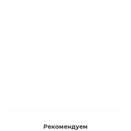
Пистолет для герметика
Достаточно
Рекомендуем