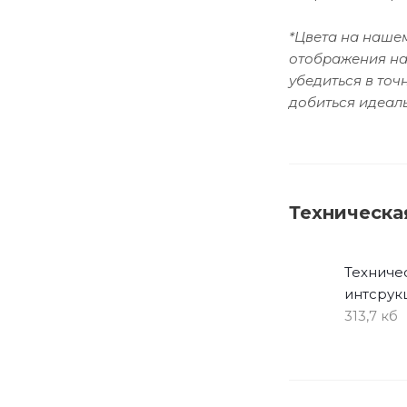
*Цвета на нашем
отображения на
убедиться в то
добиться идеаль
Техническа
Техниче
интсрук
313,7 кб