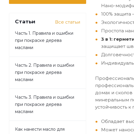
Нано-модифи
100% защита 
Статьи
Все статьи
Экологичност
Простота нан
Часть 1. Правила и ошибки
3 в 1: герме
при покраске дерева
защищает швы
маслами
Долговечност
Индивидуальн
Часть 2. Правила и ошибки
при покраске дерева
Профессиональн
маслами
профессиональн
домах и сколов
Часть 3. Правила и ошибки
минеральным пов
при покраске дерева
устойчивость к
маслами
Обладает вы
Как нанести масло для
Может наноси