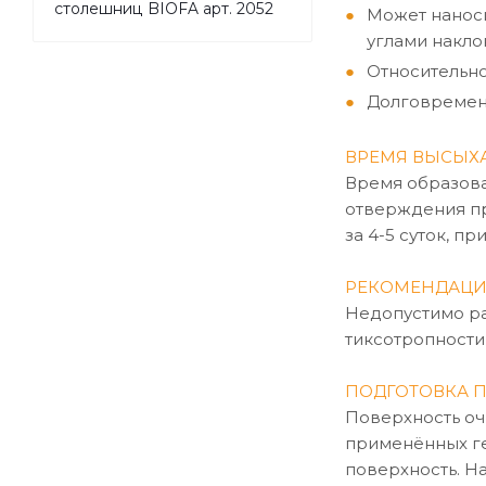
столешниц BIOFA арт. 2052
Может наноси
углами накло
Относительно
Долговремен
ВРЕМЯ ВЫСЫХ
Время образова
отверждения пр
за 4-5 суток, 
РЕКОМЕНДАЦИ
Недопустимо ра
тиксотропности 
ПОДГОТОВКА П
Поверхность очи
применённых ге
поверхность. Н