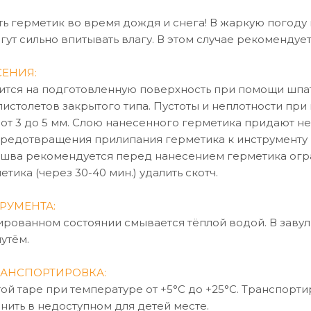
ь герметик во время дождя и снега! В жаркую погоду
гут сильно впитывать влагу. В этом случае рекомендуе
ЕНИЯ:
ится на подготовленную поверхность при помощи шпат
пистолетов закрытого типа. Пустоты и неплотности п
 от 3 до 5 мм. Слою нанесенного герметика придают
предотвращения прилипания герметика к инструменту 
шва рекомендуется перед нанесением герметика огра
тика (через 30-40 мин.) удалить скотч.
РУМЕНТА:
ированном состоянии смывается тёплой водой. В заву
утём.
РАНСПОРТИРОВКА:
той таре при температуре от +5°C до +25°C. Транспорт
нить в недоступном для детей месте.