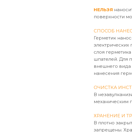
НЕЛЬЗЯ
наносит
поверхности мо
СПОСОБ НАНЕС
Герметик нанос
электрических 
слоя герметика
шпателей. Для 
внешнего вида 
нанесения герме
ОЧИСТКА ИНСТ
В незавулканиз
механическим п
ХРАНЕНИЕ И Т
В плотно закры
запрещены. Хра