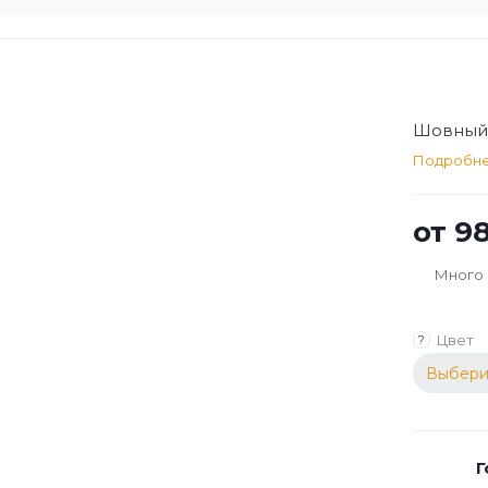
Шовный 
Подробн
от
98
Много
Цвет
?
Выбери
Г