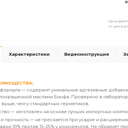
с
Цена дейст
от цен в р
Характеристики
Видеоинструкция
З
ЕИМУЩЕСТВА:
 формула — содержит уникальные адгезивные добавки
покрашенной маслами Биофа. Проверено в лабораторн
 выше, чем у стандартных герметиков.
тво — изготовлен на основе лучших импортных компон
 и прочность — не трескается при усадке и расшире
садки 10% против 15-25% у конкурентов. Не образует пр