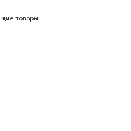
ющие товары
асло защитное для наружных работ с антисептиком
Много