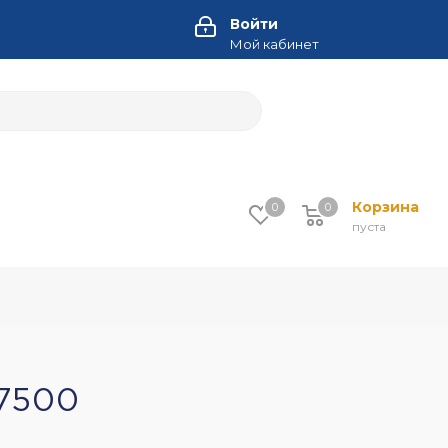
Войти
Мой кабинет
Корзина
0
0
пуста
7500