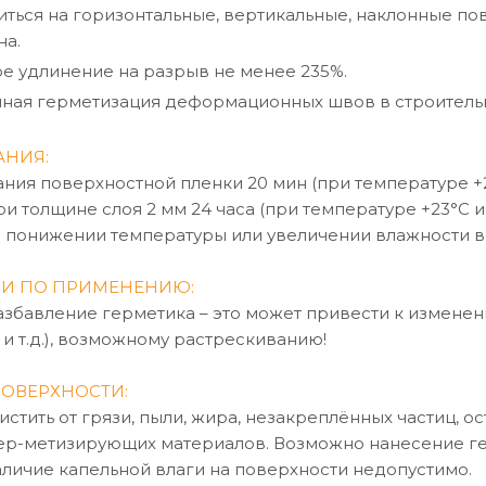
ться на горизонтальные, вертикальные, наклонные п
на.
е удлинение на разрыв не менее 235%.
ная герметизация деформационных швов в строительн
АНИЯ:
ния поверхностной пленки 20 мин (при температуре +2
и толщине слоя 2 мм 24 часа (при температуре +23°C 
при понижении температуры или увеличении влажности 
И ПО ПРИМЕНЕНИЮ:
збавление герметика – это может привести к изменен
и т.д.), возможному растрескиванию!
ОВЕРХНОСТИ:
стить от грязи, пыли, жира, незакреплённых частиц, о
р-метизирующих материалов. Возможно нанесение герм
аличие капельной влаги на поверхности недопустимо.