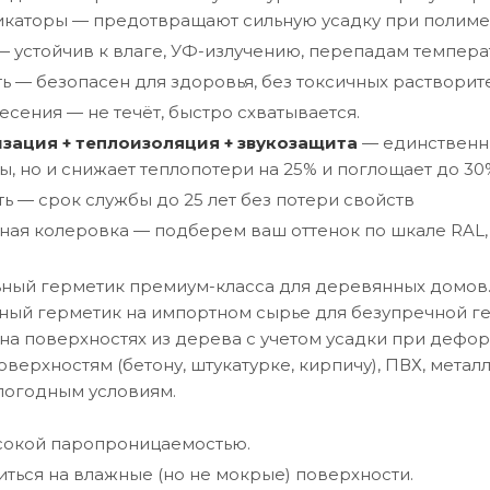
каторы — предотвращают сильную усадку при полиме
— устойчив к влаге, УФ-излучению, перепадам температ
ь — безопасен для здоровья, без токсичных растворит
есения — не течёт, быстро схватывается.
тизация + теплоизоляция + звукозащита
— единственны
, но и снижает теплопотери на 25% и поглощает до 30
ь — срок службы до 25 лет без потери свойств
ая колеровка — подберем ваш оттенок по шкале RAL,
ый герметик премиум-класса для деревянных домов. 
ый герметик на импортном сырье для безупречной ге
 на поверхностях из дерева с учетом усадки при деф
ерхностям (бетону, штукатурке, кирпичу), ПВХ, металл
 погодным условиям.
сокой паропроницаемостью.
ться на влажные (но не мокрые) поверхности.