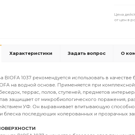
Цена дейст
от цен в р
Характеристики
Задать вопрос
О ко
ва BIOFA 1037 рекомендуется использовать в качеств
OFA на водной основе. Применяется при комплексной 
 беседок, террас, полов, ступеней, предметов интерь
тав защищает от микробиологического поражения, раз
ействием УФ. Он выравнивает впитывающую способно
 и блеска последующих колерованных и прозрачных з
ПОВЕРХНОСТИ