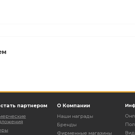
ем
 стать партнером
О Компании
Инф
Онл
мерческие
Наши награды
дложения
Пол
Бренды
еры
Вид
Фирменные магазины