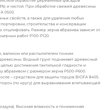
плексной обработке деревянных фасадов
8%) и чистой. При обработке свежей древесины
A 0500.
ых свойств, а также для удаления любых
портировки, строительства и консервации
 отшлифовать. Размер зерна абразива зависит от
рьерных работ P100-P120.
, валиком или распылителем тонким
 древесины. Водный грунт поднимает древесный
целью достижения тактильной гладкости и
 абразивом с размером зерна P500-P600.
после – средством для защиты торцов BIOFA 8405.
сторон (по кругу) для выравнивания впитывающей
воздуха). Высокая влажность и пониженная