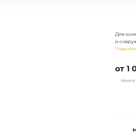
Для ком
и снару
Подробн
от
1 
Много
М