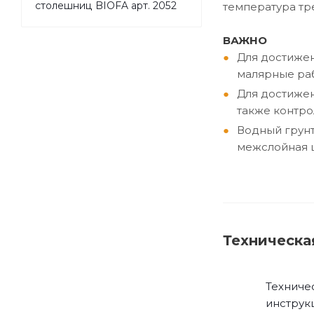
столешниц BIOFA арт. 2052
температура тр
ВАЖНО
Для достижен
малярные раб
Для достижен
также контро
Водный грун
межслойная 
Техническа
Техниче
инструк