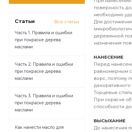
При нанесении 
поверхность до
необходимо уда
Статьи
Все статьи
Для достижения
микробиологиче
Часть 1. Правила и ошибки
деревянной пов
при покраске дерева
назначения пове
маслами
НАНЕСЕНИЕ
Перед нанесени
Часть 2. Правила и ошибки
равномерным сл
при покраске дерева
ворс, поэтому 
маслами
декоративного 
Торцевые спилы
Часть 3. Правила и ошибки
При окраске об
при покраске дерева
способности до
маслами
ВЫСЫХАНИЕ
Как нанести масло для
До нанесения п