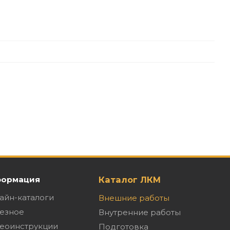
ормация
Каталог ЛКМ
айн-каталоги
Внешние работы
езное
Внутренние работы
еоинструкции
Подготовка