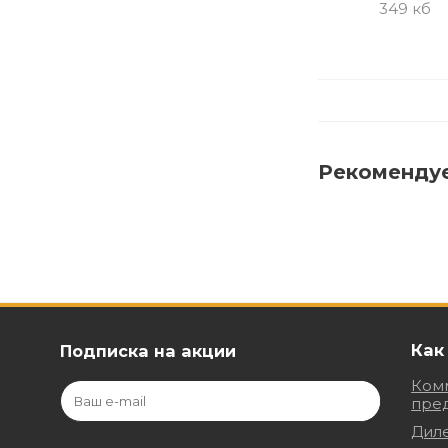
349 кб
Рекоменду
Как
Подписка на акции
Ком
пре
Дил