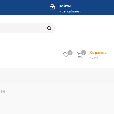
Войти
Мой кабинет
Корзина
0
0
пуста
ове