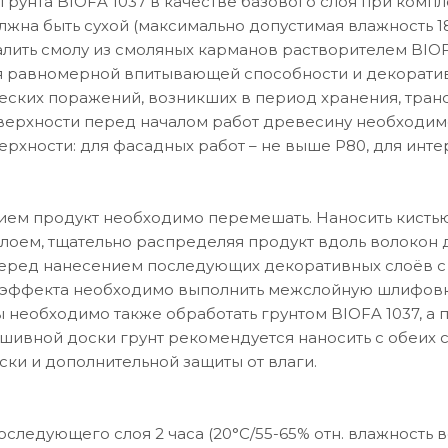
грунта BIOFA 1037 в качестве базового слоя при ком
лжна быть сухой (максимально допустимая влажность 1
лить смолу из смоляных карманов растворителем BIOF
 равномерной впитывающей способности и декоративн
ских поражений, возникших в период хранения, транс
ерхности перед началом работ древесину необходимо
рхности: для фасадных работ – не выше P80, для инте
ем продукт необходимо перемешать. Наносить кистью
оем, тщательно распределяя продукт вдоль волокон
перед нанесением последующих декоративных слоёв с 
эффекта необходимо выполнить межслойную шлифовку
 необходимо также обработать грунтом BIOFA 1037, а 
шивной доски грунт рекомендуется наносить с обеих 
ски и дополнительной защиты от влаги.
оследующего слоя 2 часа (20°C/55-65% отн. влажность 