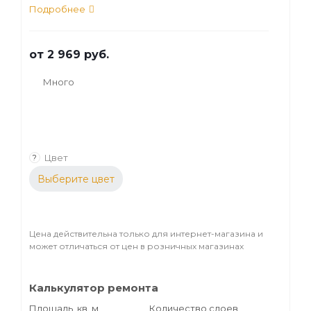
из натурального сырья. Применяется для
Подробнее
защиты и декоративной обработки
деревянных фасадов и прочих
от
2 969 руб.
поверхностей, выполненных из любых
сортов древесины.
Много
Цвет
?
Выберите цвет
Цена действительна только для интернет-магазина и
может отличаться от цен в розничных магазинах
Калькулятор ремонта
Площадь, кв. м
Количество слоев