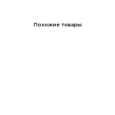
Похожие товары
2043M BIOFA Масло защитное для наружных
работ с антисептиком
Много