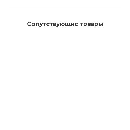
Сопутствующие товары
650001 Щетка для пола профессиональная с
натуральным ворсом для нанесения масла
Много