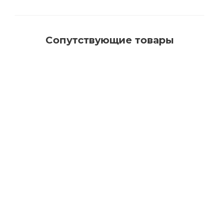
Сопутствующие товары
650001 Щетка для пола профессиональная с
натуральным ворсом для нанесения масла
Много