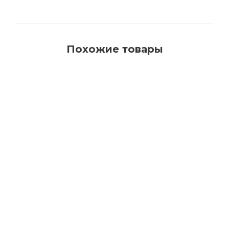
Похожие товары
2043M BIOFA Масло защитное для наружных
работ с антисептиком
Много