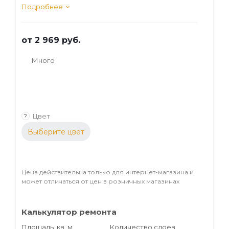
из натурального сырья. Применяется для
Подробнее
защиты и декоративной обработки
деревянных фасадов и прочих
от
2 969 руб.
поверхностей, выполненных из любых
сортов древесины.
Много
Цвет
?
Выберите цвет
Цена действительна только для интернет-магазина и
может отличаться от цен в розничных магазинах
Калькулятор ремонта
Площадь, кв. м
Количество слоев