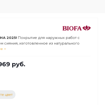
НА 2025!
Покрытие для наружных работ с
м сияния, изготовленное из натурального
Применяется для защиты и декоративной
ее
ки деревянных фасадов и прочих
остей, выполненных из любых сортов
969 руб.
ны.
те цвет