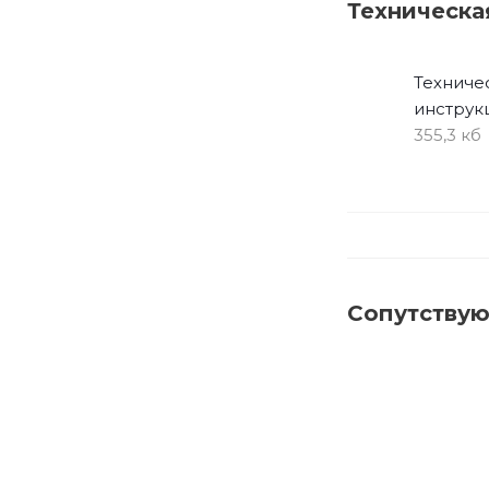
Техническа
Техниче
инструк
355,3 кб
Сопутству