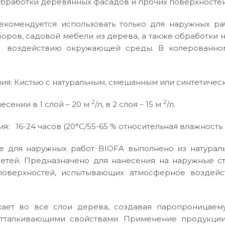
бработки деревянных фасадов и прочих поверхностей
екомендуется использовать только для наружных р
оров, садовой мебели из дерева, а также обработки
 воздействию окружающей среды. В колерованно
ия: Кистью с натуральным, смешанным или синтетичес
2
2
есении в 1 слой – 20 м
/л, в 2 слоя – 15 м
/л.
: 16-24 часов (20°C/55-65 % относительная влажность 
е для наружных работ BIOFA выполнено из натураль
етей. Предназначено для нанесения на наружные ст
поверхностей, испытывающих атмосферное воздейс
кает во все слои дерева, создавая паропроницае
отталкивающими свойствами. Применение продукции