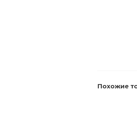
650001 Щетка
Похожие т