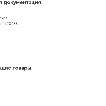
я документация
ская
ция 2043S
ющие товары