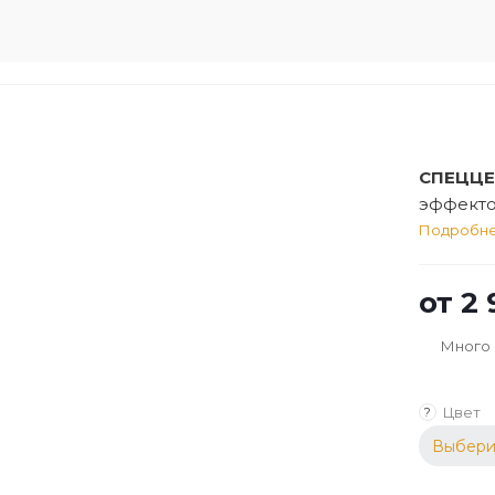
СПЕЦЦЕ
эффекто
сырья. 
Подробн
обработ
поверхн
от
2 
древеси
Много
Цвет
?
Выбери