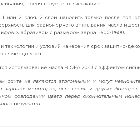
лаивания, препятствует его высыханию.
 1 или 2 слоя. 2 слой наносить только после полн
верхность для равномерного впитывания масла и дос
ифовку абразивом с размером зерна P500-P600.
 технологии и условий нанесения срок защитно-дек
тавляет до 5 лет.
ся использование масла BIOFA 2043 с эффектом сияни
м сайте не являются эталонными и могут незначите
а экранах мониторов, освещения и других факторов
очном совпадении цвета перед окончательным нане
ного результата.