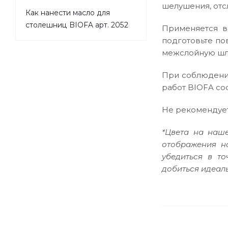
шелушения, отс
Как нанести масло для
столешниц BIOFA арт. 2052
Применяется в
подготовьте по
межслойную шл
При соблюдении
работ BIOFA сос
Не рекомендует
*Цвета на наше
отображения н
убедиться в т
добиться идеаль