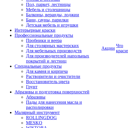
Пол, паркет, лестницы
Мебель и столешницы
Балконы, веранды, лоджии
Бани, сауны, парилки
Детская мебель и игрушки
Интерьерные краски
Профессиональные продукты
Пробники и веера
Для столярных мастерских
Что
Акции
Для мебельных производств
краси
Для производителей напольных
покрытий и лестниц
Специальные продукты
Для камня и кирпича
Растворители и очистители
Восстановитель цвета
Грунт
Абразивы и подготовка поверхностей
Абразивы
Пады для нанесения масла и
располировки
Малярный инструмент
ROLLINGDOG
MESKO
WISTOBA