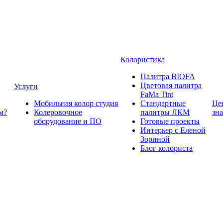
Колористика
Палитра BIOFA
Цветовая палитра
Услуги
FaMa Tint
Мобильная колор студия
Стандартные
Це
м?
Колеровочное
палитры ЛКМ
зн
оборудование и ПО
Готовые проекты
Интерьер с Еленой
Зориной
Блог колориста