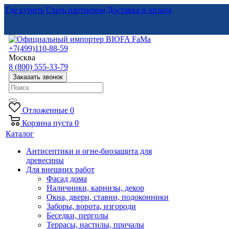
Где купить
Стать партнером
Доставка и оплата
+7(499)110-88-59
Москва
8 (800) 555-33-79
Заказать звонок
Отложенные
0
Корзина
пуста
0
Каталог
Антисептики и огне-биозащита для
древесины
Для внешних работ
Фасад дома
Наличники, карнизы, декор
Окна, двери, ставни, подоконники
Заборы, ворота, изгороди
Беседки, перголы
Террасы, настилы, причалы