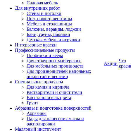
Садовая мебель
Для внутренних работ
Стены и потолки
Пол, паркет, лестницы
Мебель и столешницы
Балконы, веранды, лоджии
Бани, сауны, парилки
Детская мебель и игрушки
Интерьерные краски
Профессиональные продукты
Пробники и веера
Для столярных мастерских
Что
Акции
Для мебельных производств
краси
Для производителей напольных
покрытий и лестниц
Специальные продукты
Для камня и кирпича
Растворители и очистители
Восстановитель цвета
Грунт
Абразивы и подготовка поверхностей
Абразивы
Пады для нанесения масла и
располировки
Малярный инструмент