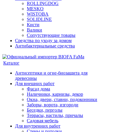
ROLLINGDOG
MESKO
WISTOBA
SOLIDLINE
Кисти
Валики
Сопутствующие товары
Средства по уходу за домом
Антибактериальные средства
Каталог
Антисептики и огне-биозащита для
древесины
Для внешних работ
Фасад дома
Наличники, карнизы, декор
Окна, двери, ставни, подоконники
Заборы, ворота, изгороди
Беседки, перголы
Террасы, настилы, причалы
Садовая мебель
Для внутренних работ
Стены и потолки