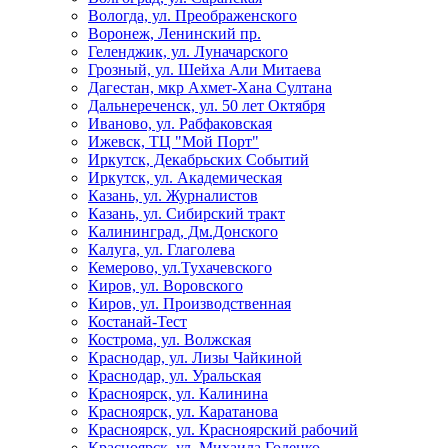
Вологда, ул. Преображенского
Воронеж, Ленинский пр.
Геленджик, ул. Луначарского
Грозный, ул. Шейха Али Митаева
Дагестан, мкр Ахмет-Хана Султана
Дальнереченск, ул. 50 лет Октября
Иваново, ул. Рабфаковская
Ижевск, ТЦ "Мой Порт"
Иркутск, Декабрьских Событий
Иркутск, ул. Академическая
Казань, ул. Журналистов
Казань, ул. Сибирский тракт
Калининград, Дм.Донского
Калуга, ул. Глаголева
Кемерово, ул.Тухачевского
Киров, ул. Воровского
Киров, ул. Производственная
Костанай-Тест
Кострома, ул. Волжская
Краснодар, ул. Лизы Чайкиной
Краснодар, ул. Уральская
Красноярск, ул. Калинина
Красноярск, ул. Каратанова
Красноярск, ул. Красноярский рабочий
Красноярск, ул. Михаила Годенко