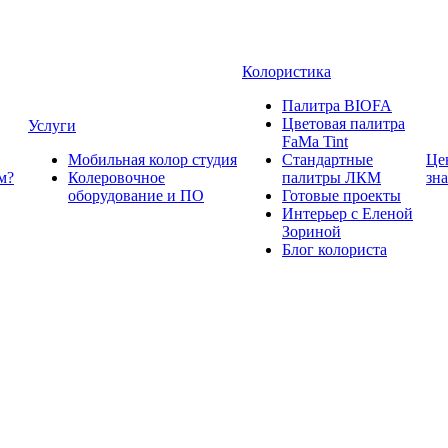
Колористика
Палитра BIOFA
Цветовая палитра
Услуги
FaMa Tint
Мобильная колор студия
Стандартные
Це
м?
Колеровочное
палитры ЛКМ
зн
оборудование и ПО
Готовые проекты
Интерьер с Еленой
Зориной
Блог колориста