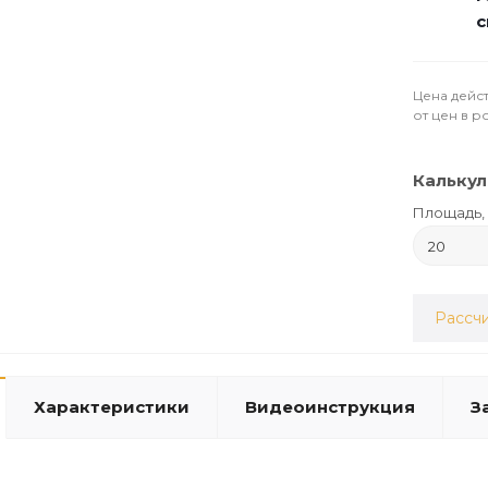
с
Цена дейст
от цен в р
Калькул
Площадь, 
Рассчи
Характеристики
Видеоинструкция
З