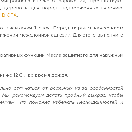
икробиологического заражения, препятствуют
д дерева и для пород, подверженных гниению,
0 BIOFA
.
ого высыхания 1 слоя. Перед первым нанесением
тижения межслойной адгезии. Для этого выполните
оративных функций Масла защитного для наружных
иже 12 С и во время дождя.
льно отличаться от реальных из-за особенностей
. Мы рекомендуем делать пробный выкрас, чтобы
сением, что поможет избежать неожиданностей и