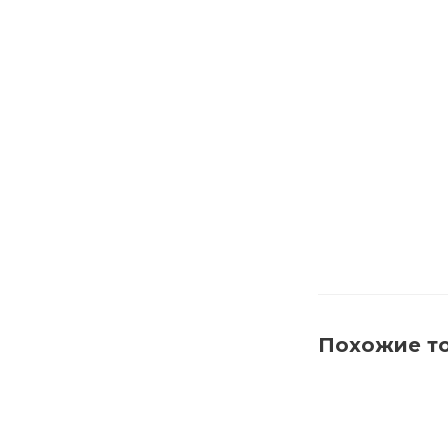
650001 Щетка
Похожие т