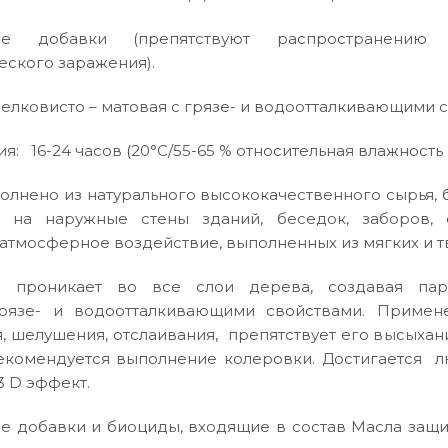
ские добавки (препятствуют распространени
ского заражения).
елковисто – матовая с грязе- и водоотталкивающими 
: 16-24 часов (20°C/55-65 % относительная влажность 
олнено из натурального высококачественного сырья, 
 на наружные стены зданий, беседок, заборов, 
тмосферное воздействие, выполненных из мягких и 
о проникает во все слои дерева, создавая пар
рязе- и водоотталкивающими свойствами. Примен
, шелушения, отслаивания, препятствует его высыхан
рекомендуется выполнение колеровки. Достигается л
 D эффект.
е добавки и биоциды, входящие в состав Масла защи