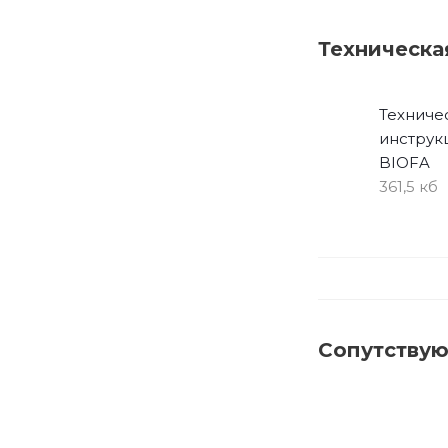
Техническа
Техниче
инструк
BIOFA
361,5 кб
Сопутству