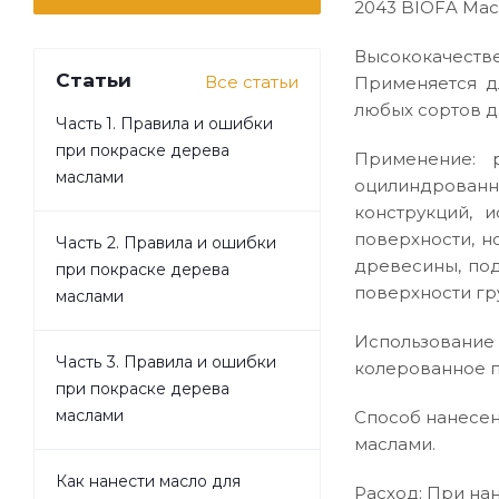
2043 BIOFA Мас
Высококачестве
Статьи
Все статьи
Применяется д
любых сортов 
Часть 1. Правила и ошибки
при покраске дерева
Применение: 
маслами
оцилиндрованн
конструкций, 
поверхности, н
Часть 2. Правила и ошибки
древесины, по
при покраске дерева
поверхности гр
маслами
Использование 
Часть 3. Правила и ошибки
колерованное п
при покраске дерева
маслами
Способ нанесен
маслами.
Как нанести масло для
Расход: При нан