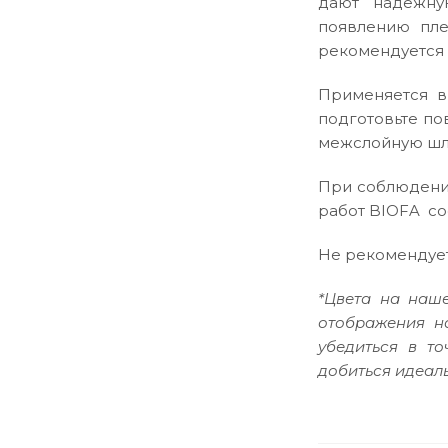
дают надежну
появлению пле
рекомендуется 
Применяется в
подготовьте по
межслойную шл
При соблюдении
работ BIOFA сос
Не рекомендует
*Цвета на наше
отображения н
убедиться в т
добиться идеаль