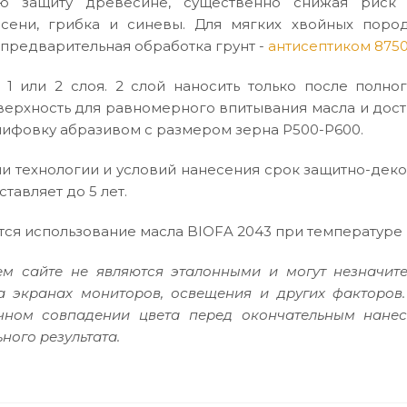
ю защиту древесине, существенно снижая риск м
сени, грибка и синевы. Для мягких хвойных поро
предварительная обработка грунт -
антисептиком 875
 1 или 2 слоя. 2 слой наносить только после полн
верхность для равномерного впитывания масла и дос
ифовку абразивом с размером зерна P500-P600.
 технологии и условий нанесения срок защитно-дек
тавляет до 5 лет.
ся использование масла BIOFA 2043 при температуре н
м сайте не являются эталонными и могут незначите
а экранах мониторов, освещения и других факторов
очном совпадении цвета перед окончательным нане
ного результата.