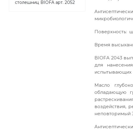
столешниц BIOFA арт. 2052
Антисептиче
микробиологиче
Поверхность: ш
Время высыхания
BIOFA 2043 вып
для нанесения
испытывающих а
Масло глубок
обладающую г
растрескивания
воздействия, 
неповторимый 3
Антисептически