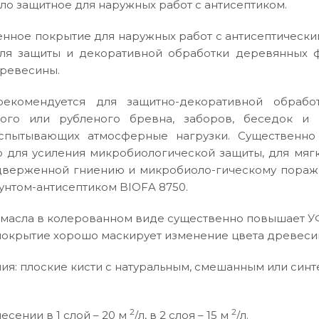
ло защитное для наружных работ с антисептиком.
нное покрытие для наружных работ с антисептическим
ля защиты и декоративной обработки деревянных ф
древесины.
рекомендуется для защитно-декоративной обраб
ого или рубленого бревна, заборов, беседок и 
испытывающих атмосферные нагрузки. Существенно
о для усиления микробиологической защиты, для мяг
дверженной гниению и микробиоло-гическому пораж
унтом-антисептиком BIOFA 8750.
масла в колерованном виде существенно повышает УФ
окрытие хорошо маскирует изменение цвета древеси
ия: плоские кисти с натуральным, смешанным или син
2
2
есении в 1 слой – 20 м
/л, в 2 слоя – 15 м
/л.