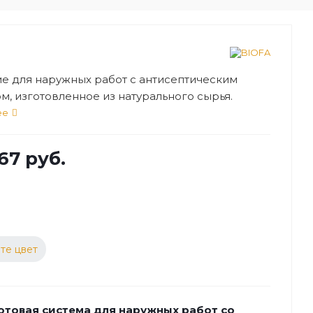
е для наружных работ с антисептическим
м, изготовленное из натурального сырья.
ется для защиты и декоративной обработки
ее
ных фасадов и прочих поверхностей,
нных из любых сортов древесины.
167 руб.
те цвет
отовая система для наружных работ со