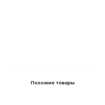
3542 Кисть флейцевая со смешанной
щетиной, LASURPROFI 50мм
Достаточно
Похожие товары