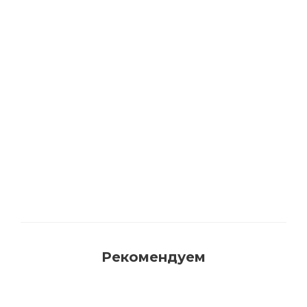
2043 BIOFA Масло защитное для наружных
работ с антисептиком
Много
Рекомендуем