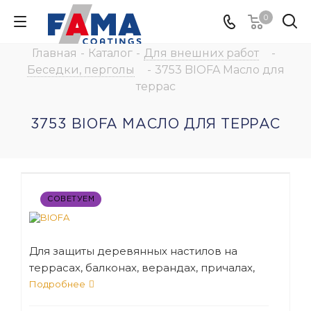
0
Главная
-
Каталог
-
Для внешних работ
-
Беседки, перголы
-
3753 BIOFA Масло для
террас
3753 BIOFA МАСЛО ДЛЯ ТЕРРАС
СОВЕТУЕМ
Для защиты деревянных настилов на
террасах, балконах, верандах, причалах,
помостках
Подробнее