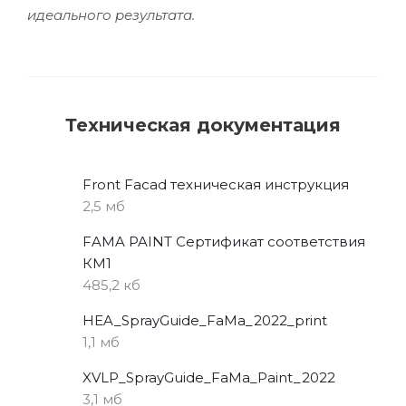
идеального результата.
Техническая документация
Front Facad техническая инструкция
2,5 мб
FAMA PAINT Сертификат соответствия
КМ1
485,2 кб
HEA_SprayGuide_FaMa_2022_print
1,1 мб
XVLP_SprayGuide_FaMa_Paint_2022
3,1 мб